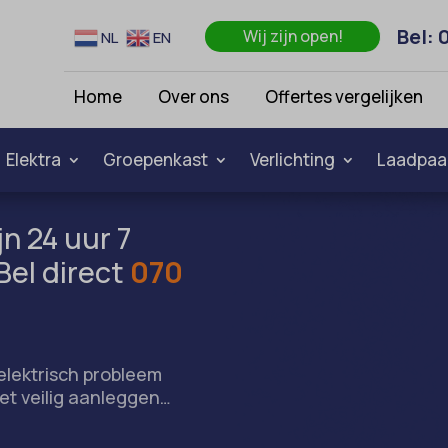
Bel: 
Wij zijn open!
NL
EN
Home
Over ons
Offertes vergelijken
Elektra
Groepenkast
Verlichting
Laadpaa
jn 24 uur 7
Bel direct
070
k elektrisch probleem
het veilig aanleggen…