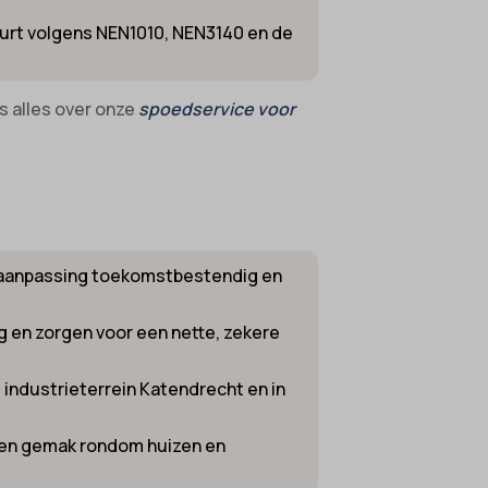
eurt volgens NEN1010, NEN3140 en de
es alles over onze
spoedservice voor
 aanpassing toekomstbestendig en
 en zorgen voor een nette, zekere
 industrieterrein Katendrecht en in
r en gemak rondom huizen en