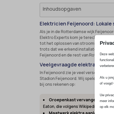
Inhoudsopgaven
Elektricien Feijenoord: Lokale 
Als je in de Rotterdamse wijk Feijenoor
Elektro Experts kom je terecht bij een
Priva
tot het oplossen van stroomstoringen,
trots dat we erkend installateur zijn, 
Deze webs
Feijenoord en de rest van Rotterdam.
functiona
Veelgevraagde elektraservices
verbetere
In Feijenoord zie je veel verschillend
Als u jon
Stadion Feijenoord. Wij spelen daar sli
of voogd 
bij ons rekenen op:
Uw privac
Groepenkast vervangen of uitbr
meer info
Eaton, die volgens Wikipedia bekend
op elk mo
Maatwerk elektra aanleggen:
Aa