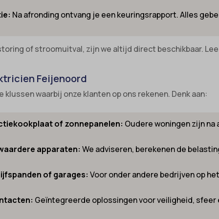
ie:
Na afronding ontvang je een keuringsrapport. Alles geb
nsent
-cookie
ns
_inet
_switch
toring of stroomuitval, zijn we altijd direct beschikbaar. Le
led
-id-*
ie_accept
ktricien Feijenoord
m-session-*
kie_consent
he klussen waarbij onze klanten op ons rekenen. Denk aan:
ie
permission_granted
nConsent
*
ctiekookplaat of zonnepanelen:
Oudere woningen zijn na
Id
_accepted
ne
zwaardere apparaten:
We adviseren, berekenen de belasting
Enabled
ss_logged_in_*
rijfspanden of garages:
Voor onder andere bedrijven op het
ss_test_cookie
ng-post-*
ings-*
mmend-sync-post-*
ontacten:
Geïntegreerde oplossingen voor veiligheid, sfee
ings-time-*
d-post*