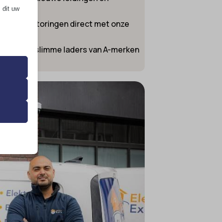
 dit uw
n andere storingen direct met onze
alleren wij slimme laders van A-merken
 de
ming van
 onze
ende