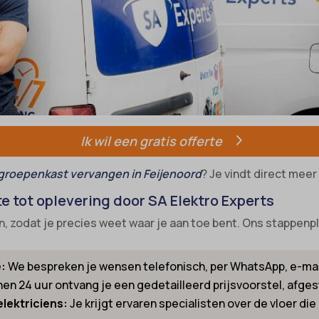
-state
e diensten
unctional
ategorie omvat alle cookies, domeinen en services die niet in de andere spec
ixpanel
ieën vallen of niet duidelijk zijn gecategoriseerd.
w
marketing
k_2015_cross_new_user
Details weergeven
references
_interaction
-device-id-*
tatistics
NT
Ik wil een gratis offerte
notice_accepted
kiesConsent
Consent
groepenkast vervangen in Feijenoord
? Je vindt direct meer 
_consent_v1_
onsent_status
e__region
e tot oplevering door SA Elektro Experts
awinfo-checkbox-*
ookie_acc
, zodat je precies weet waar je aan toe bent. Ons stappenp
es-consent
e:
We bespreken je wensen telefonisch, per WhatsApp, e-mail
r-available-post-*
en 24 uur ontvang je een gedetailleerd prijsvoorstel, afges
ecent-items-colors
el
elektriciens:
Je krijgt ervaren specialisten over de vloer di
ecent-items-font_family
_cookies_consent_accepted