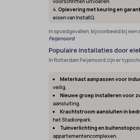
voorschriften uitvoeren.
Oplevering met keuring en garant
gdpr_co
borlabs
eisen van InstallQ.
googtra
cato_fw
gt_auto
In spoedgevallen, bijvoorbeeld bij een s
cb-enab
Feijenoord
.
intercom
cc_cook
Populaire installaties door ele
interco
cli_coo
In Rotterdam Feijenoord zijn er typisc
mhcook
cookie_
Optano
cookie-
Meterkast aanpassen voor indu
session
cookies
veilig.
timezo
Nieuwe groep installeren voor 
cookies
aansluiting.
wordpre
domain
Krachtstroom aansluiten in bed
wordpre
et-editi
het Stadionpark.
wp-sett
et-reco
Tuinverlichting en buitenstopc
appartementencomplexen.
wp-sett
et-save