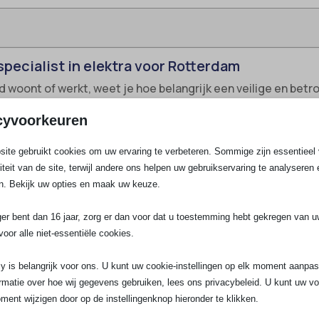
specialist in elektra voor Rotterdam
d woont of werkt, weet je hoe belangrijk een veilige en betrou
 ervaren en gecertificeerd team dat alles aanpakt: van het 
cyvoorkeuren
 altijd volgens de modernste eisen en certificeringen als N
aangesloten bij Techniek Nederland en InstallQ, en dat we me
ite gebruikt cookies om uw ervaring te verbeteren. Sommige zijn essentieel 
liteit van de site, terwijl andere ons helpen uw gebruikservaring te analyseren 
 voor woningen en bedrijven in Feijenoord
n. Bekijk uw opties en maak uw keuze.
e type woningen: van renovatieprojecten in de Afrikaanderw
ger bent dan 16 jaar, zorg er dan voor dat u toestemming hebt gekregen van 
m op in met een breed scala diensten, inclusief snelle stori
voor alle niet-essentiële cookies.
y is belangrijk voor ons. U kunt uw cookie-instellingen op elk moment aanpa
eiden:
Voor flats, herenhuizen en bedrijfspanden. Wij werk
rmatie over hoe wij gegevens gebruiken, lees ons privacybeleid. U kunt uw v
 staan om hun betrouwbaarheid en veiligheid.
ment wijzigen door op de instellingenknop hieronder te klikken.
nsluitingen in keuken, badkamer of uitbouw, inclusief het tr