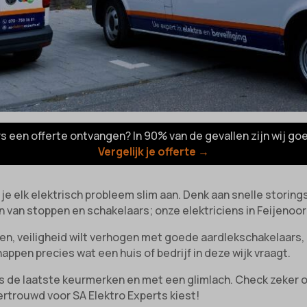
rs een offerte ontvangen? In 90% van de gevallen zijn wij go
Vergelijk je offerte →
k je elk elektrisch probleem slim aan. Denk aan snelle storin
 van stoppen en schakelaars; onze elektriciens in Feijenoor
aren, veiligheid wilt verhogen met goede aardlekschakelaars,
nappen precies wat een huis of bedrijf in deze wijk vraagt.
ens de laatste keurmerken en met een glimlach. Check zeker
ertrouwd voor SA Elektro Experts kiest!