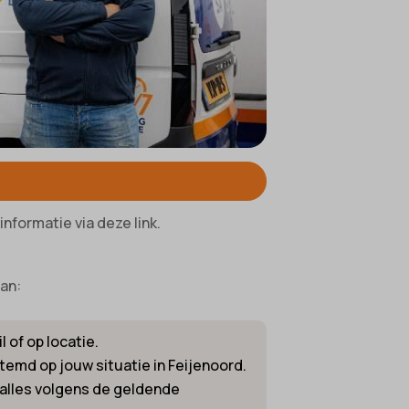
ifieke
informatie via deze link.
lan:
 of op locatie.
temd op jouw situatie in Feijenoord.
e alles volgens de geldende