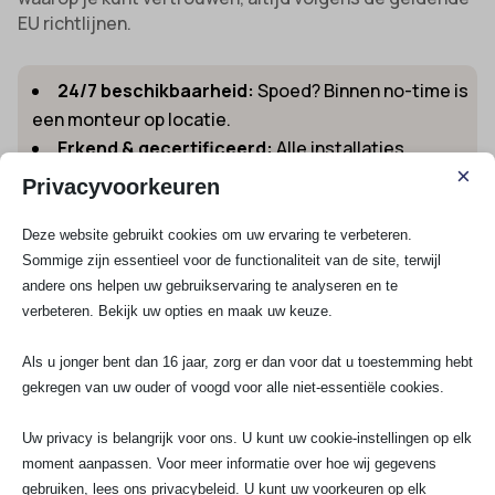
EU richtlijnen.
24/7 beschikbaarheid:
Spoed? Binnen no-time is
een monteur op locatie.
Erkend & gecertificeerd:
Alle installaties
×
volgens NEN1010, NEN3140 en VCA vol normen.
Privacyvoorkeuren
Unieke garantie:
Altijd garantie op geleverde
werkzaamheden.
Deze website gebruikt cookies om uw ervaring te verbeteren.
Advies op maat:
Altijd persoonlijk contact en
Sommige zijn essentieel voor de functionaliteit van de site, terwijl
andere ons helpen uw gebruikservaring te analyseren en te
een oplossing die bij jouw situatie past.
verbeteren. Bekijk uw opties en maak uw keuze.
Transparantie in prijzen:
Altijd vooraf
duidelijkheid, geen verrassingen achteraf.
Als u jonger bent dan 16 jaar, zorg er dan voor dat u toestemming hebt
gekregen van uw ouder of voogd voor alle niet-essentiële cookies.
Of je nu in Dommelen woont, werkt of onderneemt, een
betrouwbare elektricien is essentieel. Vraag
Uw privacy is belangrijk voor ons. U kunt uw cookie-instellingen op elk
eenvoudig een
maatwerk offerte voor jouw klus in
moment aanpassen. Voor meer informatie over hoe wij gegevens
Dommelen
aan en ontvang snel duidelijkheid over de
gebruiken, lees ons privacybeleid. U kunt uw voorkeuren op elk