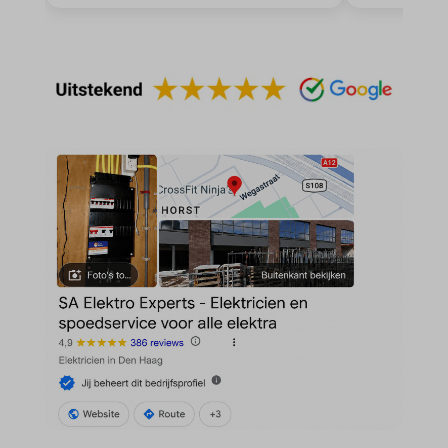
domain
wordpress_test_cookie
et-editing-post-*
wp-settings-*
et-recommend-sync-post-*
wp-settings-time-*
et-saved-post*
wpl_viewed_cookie
et-saving-post-*
euCookie
ext_name
ezTOC_hidetoc-0
fs-cc
hide-*
i18next
kconsent
klaro
marketing_cookies