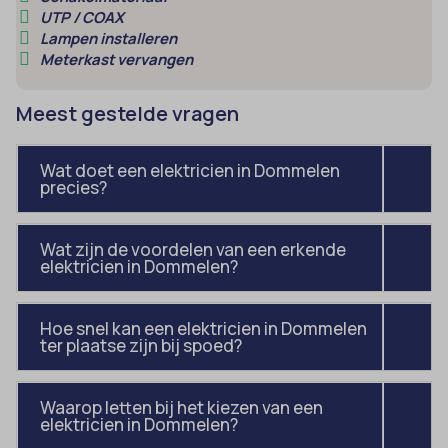
UTP / COAX
uitgevers om gepersonaliseerde advertenties te tonen. Dit doen ze
cmplz_banner-status
_ga_*
Lampen installeren
door bezoekers over verschillende websites te volgen.
Meterkast vervangen
cmplz_consent_status
analytics_cookies
Details weergeven
cmplz_consented_services
cookies-state
Andere diensten
Meest gestelde vragen
_gcl_au
cmplz_functional
Deze categorie omvat alle cookies, domeinen en services die niet
mp_*_mixpanel
in de andere specifieke categorieën vallen of niet duidelijk zijn
_gcl_aw
cmplz_marketing
sajssdk_2015_cross_new_user
Wat doet een elektricien in Dommelen
gecategoriseerd.
precies?
_gcl_gs
cmplz_preferences
uc_user_interaction
Details weergeven
intercom-device-id-*
cmplz_statistics
Wat zijn de voordelen van een erkende
__guid
CONSENT
elektricien in Dommelen?
_dd_s
cookie_notice_accepted
_deCookiesConsent
Hoe snel kan een elektricien in Dommelen
CookieConsent
ter plaatse zijn bij spoed?
_ketch_consent_v1_
cookieconsent_status
_upscope__region
cookielawinfo-checkbox-*
Waarop letten bij het kiezen van een
elektricien in Dommelen?
acris_cookie_acc
cookieyes-consent