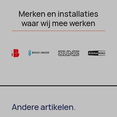
MicrosoftApplicationsTelemetryDeviceId
Merken en installaties
MicrosoftApplicationsTelemetryFirstLaunchTime
waar wij mee werken
OptanonAlertBoxClosed
perf_*
popupShow
SameSite
sensorsdata2015jssdkcross
snconsent
ssm_au_c
tarteaucitron
termsfeed_pc1_consent
Andere artikelen.
twCookieConsent
wpc*