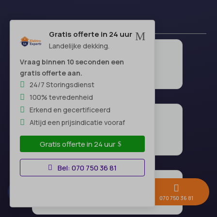
Gratis offerte in 24 uur
M
Landelijke dekking.
Vraag binnen 10 seconden een
gratis offerte aan.
24/7 Storingsdienst
100% tevredenheid
Erkend en gecertificeerd
Altijd een prijsindicatie vooraf
Gratis offerte in 24 uur
Bel: 070 750 36 81



Gratis offerte →
Whatsapp
070 750 36 81