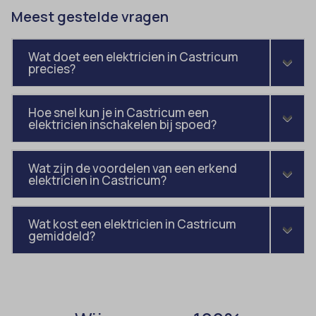
amp_*
et-editor-available-post-*
Meest gestelde vragen
av_lang
et-pb-recent-items-colors
Wat doet een elektricien in Castricum
av_tunnel
et-pb-recent-items-font_family
precies?
blocksy_cookies_consent_accepted
gdpr_consent
borlabs-cookie
googtrans
Hoe snel kun je in Castricum een
elektricien inschakelen bij spoed?
cato_fw_inet
gt_auto_switch
cb-enabled
intercom-id-*
Wat zijn de voordelen van een erkend
cc_cookie_accept
elektricien in Castricum?
intercom-session-*
cli_cookie_consent
mhcookie
Wat kost een elektricien in Castricum
cookie_permission_granted
OptanonConsent
gemiddeld?
cookie-*
sessionId
cookies_accepted
timezone
cookiesEnabled
wordpress_logged_in_*