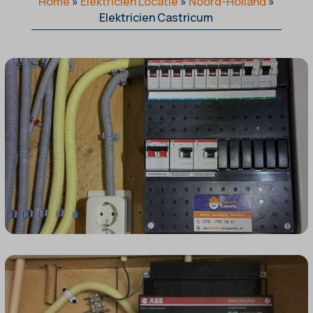
Home
»
Elektricien Locatie
»
Noord-Holland
»
Elektricien Castricum