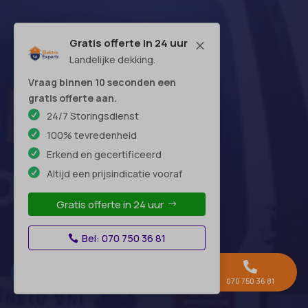
Gratis offerte in 24 uur
M
Openingstijden
Landelijke dekking.
Vraag binnen 10 seconden een
Maandag:
24 uur
gratis offerte aan.
Dinsdag:
24 uur
24/7 Storingsdienst
Woensdag:
24 uur
100% tevredenheid
Donderdag:
24 uur
Erkend en gecertificeerd
Vrijdag:
24 uur
Altijd een prijsindicatie vooraf
Zaterdag:
24 uur
Zondag:
24 uur
Gratis offerte in 24 uur
Bel: 070 750 36 81
Hoofdkantoor



Gratis offerte →
Whatsapp
070 750 36 81