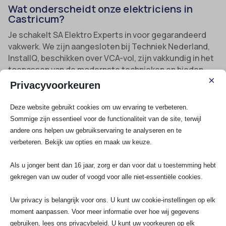
Wat onderscheidt onze elektriciens in
Castricum?
Je schakelt SA Elektro Experts in voor gegarandeerd
vakwerk. We zijn aangesloten bij Techniek Nederland,
InstallQ, beschikken over VCA-vol, zijn vakkundig in het
toepassen van de modernste technieken en bieden
×
garantie op al het uitgevoerde werk. Bellen of
Privacyvoorkeuren
WhatsAppen kan altijd op 070-7503681, of stuur een
mail naar info@saelektroexperts.nl.
Deze website gebruikt cookies om uw ervaring te verbeteren.
Sommige zijn essentieel voor de functionaliteit van de site, terwijl
andere ons helpen uw gebruikservaring te analyseren en te
Erkend installatiebedrijf:
Conform de hoogste
verbeteren. Bekijk uw opties en maak uw keuze.
kwaliteitsnormen, ingezet voor particulieren én de
zakelijke markt.
Als u jonger bent dan 16 jaar, zorg er dan voor dat u toestemming hebt
Spoed en service:
Dag en nacht bereikbaar en
gekregen van uw ouder of voogd voor alle niet-essentiële cookies.
inzetbaar voor storingen.
Slimme oplossingen:
Advies op maat,
Uw privacy is belangrijk voor ons. U kunt uw cookie-instellingen op elk
moment aanpassen. Voor meer informatie over hoe wij gegevens
afgestemd op energiezuinig wonen of werken
gebruiken, lees ons privacybeleid. U kunt uw voorkeuren op elk