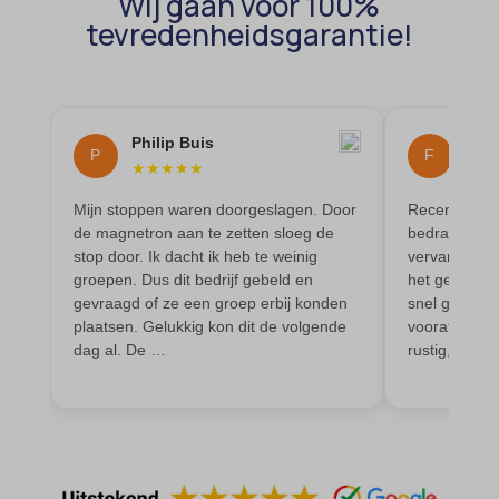
Wij gaan voor 100%
domain
wordpress_test_cookie
tevredenheidsgarantie!
et-editing-post-*
wp-settings-*
et-recommend-sync-post-*
wp-settings-time-*
et-saved-post*
wpl_viewed_cookie
Philip Buis
Flow
P
F
et-saving-post-*
★
★
★
★
★
★
★
euCookie
Mijn stoppen waren doorgeslagen. Door
Recent is bij
ext_name
de magnetron aan te zetten sloeg de
bedrading e
stop door. Ik dacht ik heb te weinig
vervangen. I
ezTOC_hidetoc-0
groepen. Dus dit bedrijf gebeld en
het geleverd
gevraagd of ze een groep erbij konden
snel geregeld
fs-cc
plaatsen. Gelukkig kon dit de volgende
vooraf besp
hide-*
dag al. De …
rustig, prof
i18next
kconsent
klaro
marketing_cookies