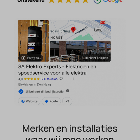
MicrosoftApplicationsTelemetryDeviceId
MicrosoftApplicationsTelemetryFirstLaunchTime
OptanonAlertBoxClosed
perf_*
popupShow
SameSite
sensorsdata2015jssdkcross
snconsent
ssm_au_c
tarteaucitron
termsfeed_pc1_consent
Merken en installaties
twCookieConsent
waar wij mee werken
wpc*