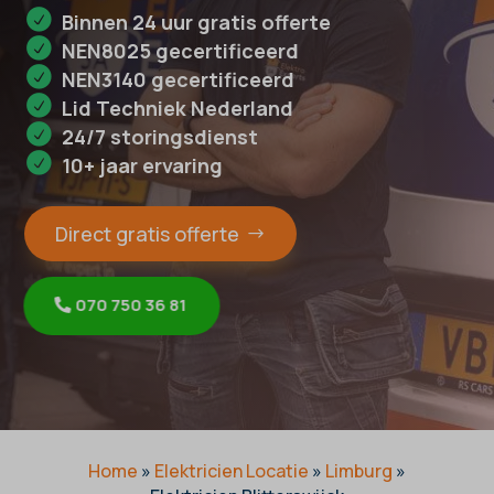
Binnen 24 uur gratis offerte
NEN8025 gecertificeerd
NEN3140 gecertificeerd
Lid Techniek Nederland
24/7 storingsdienst
10+ jaar ervaring
Direct gratis offerte
070 750 36 81
Home
»
Elektricien Locatie
»
Limburg
»