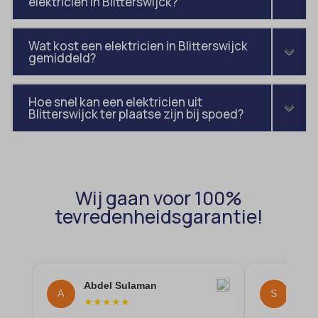
elektricien in Blitterswijck?
et-saving-post-*
wp-settings-time-*
euCookie
wpl_viewed_cookie
Wat kost een elektricien in Blitterswijck
ext_name
gemiddeld?
ezTOC_hidetoc-0
Hoe snel kan een elektricien uit
fs-cc
Blitterswijck ter plaatse zijn bij spoed?
hide-*
i18next
kconsent
Wij gaan voor 100%
klaro
tevredenheidsgarantie!
marketing_cookies
MicrosoftApplicationsTelemetryDeviceId
MicrosoftApplicationsTelemetryFirstLaunchTime
Abdel Sulaman
Sta
OptanonAlertBoxClosed
A
S
★
★
★
★
★
★
★
perf_*