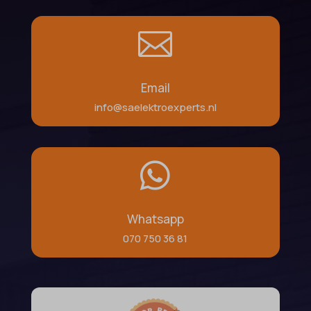

Email
info@saelektroexperts.nl

Whatsapp
070 750 36 81