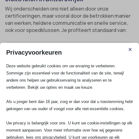
Wij onderscheiden ons niet alleen door onze
certificeringen, maar vooral door de betrokken manier
van werken, heldere communicatie en snelle service,
ook voor spoedklussen. Je profiteert standaard van:
×
24/7 bereikbaarheid en spoedservice
: Onze
Privacyvoorkeuren
experts zijn altijd oproepbaar, dag en nacht, en
binnen korte tijd bij je op locatie.
Deze website gebruikt cookies om uw ervaring te verbeteren.
Gegarandeerde kwaliteit
: Wij werken
Sommige zijn essentieel voor de functionaliteit van de site, terwijl
andere ons helpen uw gebruikservaring te analyseren en te
uitsluitend met A-merk materialen, gecertificeerde
verbeteren. Bekijk uw opties en maak uw keuze.
elektriciens en verlenen schriftelijke garantie.
Lid Techniek Nederland en InstallQ
: Hierdoor
Als u jonger bent dan 16 jaar, zorg er dan voor dat u toestemming hebt
altijd verzekerd van actuele kennis, wettelijke
gekregen van uw ouder of voogd voor alle niet-essentiële cookies.
updates en vergunningen.
Directe beschikbaarheid
: Geen ellenlange
Uw privacy is belangrijk voor ons. U kunt uw cookie-instellingen op elk
wachttijden, ook bij grotere projecten zoals
moment aanpassen. Voor meer informatie over hoe wij gegevens
complete renovaties of bedrijfsinstallaties.
gebruiken, lees ons privacybeleid. U kunt uw voorkeuren op elk