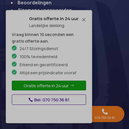
Beoordelingen
Algemene voorwaarden
Disclaimer
Gratis offerte in 24 uur
M
Begrippenlijst
Landelijke dekking.
Contact
Vraag binnen 10 seconden een
gratis offerte aan.
24/7 Storingsdienst
100% tevredenheid
Openingstijden
Erkend en gecertificeerd
Altijd een prijsindicatie vooraf
Maandag:
24 uur
Dinsdag:
24 uur
Gratis offerte in 24 uur
Woensdag:
24 uur
Donderdag:
24 uur
Bel: 070 750 36 81
Vrijdag:
24 uur



Zaterdag:
24 uur
Gratis offerte →
Whatsapp
070 750 36 81
Zondag:
24 uur