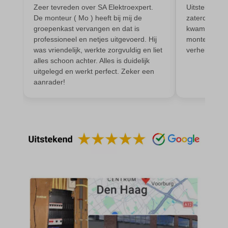
Zeer tevreden over SA Elektroexpert.
Uitstekende
popupShow
De monteur ( Mo ) heeft bij mij de
zaterdagavon
groepenkast vervangen en dat is
kwam een kun
SameSite
professioneel en netjes uitgevoerd. Hij
monteur de s
was vriendelijk, werkte zorgvuldig en liet
verhelpen.
sensorsdata2015jssdkcross
alles schoon achter. Alles is duidelijk
snconsent
uitgelegd en werkt perfect. Zeker een
aanrader!
ssm_au_c
tarteaucitron
termsfeed_pc1_consent
twCookieConsent
wpc*