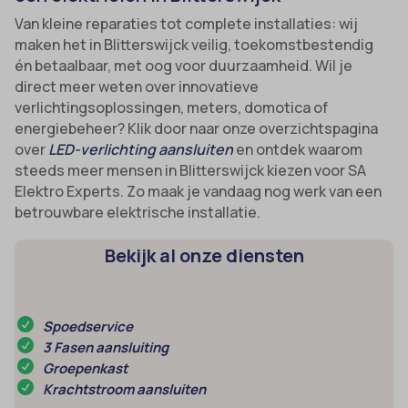
uitgevers om gepersonaliseerde advertenties te tonen. Dit doen ze
Van kleine reparaties tot complete installaties: wij
cmplz_consent_status
_ga_*
door bezoekers over verschillende websites te volgen.
maken het in Blitterswijck veilig, toekomstbestendig
cmplz_consented_services
analytics_cookies
én betaalbaar, met oog voor duurzaamheid. Wil je
Details weergeven
cmplz_functional
direct meer weten over innovatieve
cookies-state
Andere diensten
verlichtingsoplossingen, meters, domotica of
_gcl_au
cmplz_marketing
Deze categorie omvat alle cookies, domeinen en services die niet
mp_*_mixpanel
energiebeheer? Klik door naar onze overzichtspagina
in de andere specifieke categorieën vallen of niet duidelijk zijn
intercom-device-id-*
cmplz_preferences
over
LED-verlichting aansluiten
en ontdek waarom
sajssdk_2015_cross_new_user
gecategoriseerd.
steeds meer mensen in Blitterswijck kiezen voor SA
cmplz_statistics
uc_user_interaction
Details weergeven
Elektro Experts. Zo maak je vandaag nog werk van een
CONSENT
betrouwbare elektrische installatie.
_dd_s
cookie_notice_accepted
Bekijk al onze diensten
_deCookiesConsent
CookieConsent
_ketch_consent_v1_
cookieconsent_status
Spoedservice
_upscope__region
cookielawinfo-checkbox-*
3 Fasen aansluiting
acris_cookie_acc
cookieyes-consent
Groepenkast
amp_*
Krachtstroom aansluiten
et-editor-available-post-*