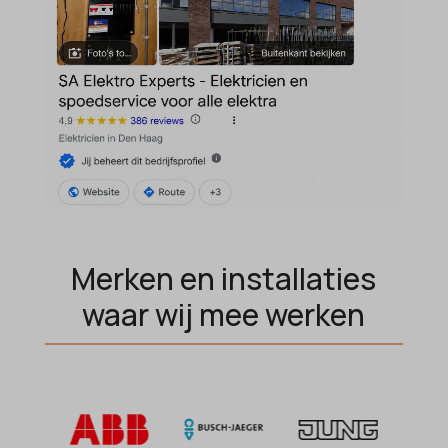
MicrosoftApplicationsTelemetryDeviceId
MicrosoftApplicationsTelemetryFirstLaunchTime
OptanonAlertBoxClosed
perf_*
popupShow
SameSite
sensorsdata2015jssdkcross
Merken en installaties
snconsent
waar wij mee werken
ssm_au_c
tarteaucitron
termsfeed_pc1_consent
twCookieConsent
wpc*