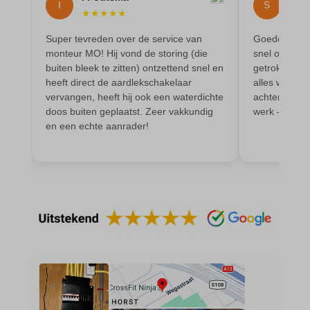
domain
I
S
wordpress_test_cookie
★
★
★
★
★
★
★
et-editing-post-*
wp-settings-*
Super tevreden over de service van
Goede elektr
et-recommend-sync-post-*
monteur MO! Hij vond de storing (die
snel opgelos
wp-settings-time-*
buiten bleek te zitten) ontzettend snel en
getrokken vo
et-saved-post*
wpl_viewed_cookie
heeft direct de aardlekschakelaar
alles werkt p
vervangen, heeft hij ook een waterdichte
achtergelaten
et-saving-post-*
doos buiten geplaatst. Zeer vakkundig
werk – zeker
euCookie
en een echte aanrader!
ext_name
ezTOC_hidetoc-0
fs-cc
hide-*
i18next
kconsent
klaro
marketing_cookies