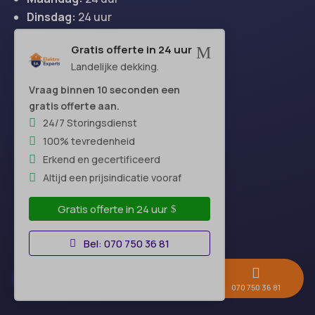
Dinsdag:
24 uur
Woensdag:
24 uur
Gratis offerte in 24 uur
M
Donderdag:
24 uur
Landelijke dekking.
Vrijdag:
24 uur
Zaterdag:
24 uur
Vraag binnen 10 seconden een
gratis offerte aan.
Zondag:
24 uur
24/7 Storingsdienst
100% tevredenheid
Erkend en gecertificeerd
Hoofdkantoor
Altijd een prijsindicatie vooraf
Gratis offerte in 24 uur
Bel: 070 750 36 81



Gratis offerte →
Whatsapp
070 750 36 81