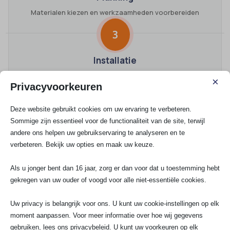
Materialen kiezen en werkzaamheden voorbereiden
3
Installatie
Vakkundig plaatsen en correct aansluiten
×
Privacyvoorkeuren
4
Deze website gebruikt cookies om uw ervaring te verbeteren.
Sommige zijn essentieel voor de functionaliteit van de site, terwijl
Oplevering
andere ons helpen uw gebruikservaring te analyseren en te
Controle uitvoeren en resultaat opleveren
verbeteren. Bekijk uw opties en maak uw keuze.
Kosten, garantie en zekerheid bij elektra in
Als u jonger bent dan 16 jaar, zorg er dan voor dat u toestemming hebt
Benschop
gekregen van uw ouder of voogd voor alle niet-essentiële cookies.
We begrijpen dat prijs belangrijk is, zeker als het om
Uw privacy is belangrijk voor ons. U kunt uw cookie-instellingen op elk
een kerninstallatie in huis of bedrijf gaat. Elke klus is
moment aanpassen. Voor meer informatie over hoe wij gegevens
uniek, niet alleen qua omvang maar ook qua benodigde
gebruiken, lees ons privacybeleid. U kunt uw voorkeuren op elk
onderdelen (Hager, Eaton, ABB) en complexiteit. Je