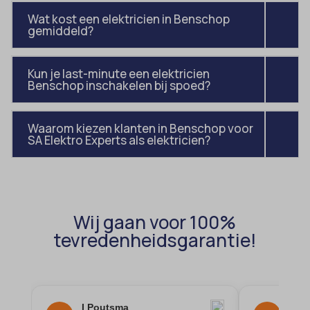
amp_*
et-editor-available-post-*
Wat kost een elektricien in Benschop
gemiddeld?
av_lang
et-pb-recent-items-colors
av_tunnel
et-pb-recent-items-font_family
Kun je last-minute een elektricien
blocksy_cookies_consent_accepted
gdpr_consent
Benschop inschakelen bij spoed?
borlabs-cookie
googtrans
cato_fw_inet
Waarom kiezen klanten in Benschop voor
gt_auto_switch
SA Elektro Experts als elektricien?
cb-enabled
intercom-id-*
cc_cookie_accept
intercom-session-*
cli_cookie_consent
mhcookie
Wij gaan voor 100%
cookie_permission_granted
OptanonConsent
tevredenheidsgarantie!
cookie-*
sessionId
cookies_accepted
timezone
cookiesEnabled
wordpress_logged_in_*
I Poutsma
Sir