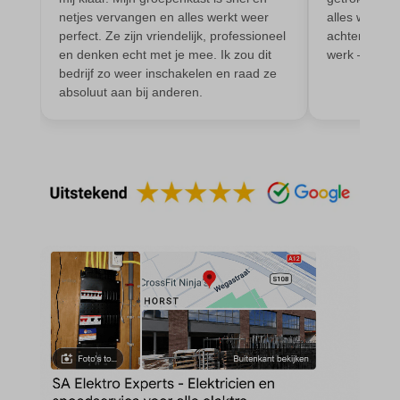
intercom-device-id-*
cmplz_statistics
netjes vervangen en alles werkt weer
alles werkt p
__guid
perfect. Ze zijn vriendelijk, professioneel
achtergelaten
CONSENT
en denken echt met je mee. Ik zou dit
werk – zeker
_dd_s
cookie_notice_accepted
bedrijf zo weer inschakelen en raad ze
absoluut aan bij anderen.
_deCookiesConsent
CookieConsent
_ketch_consent_v1_
cookieconsent_status
_upscope__region
cookielawinfo-checkbox-*
acris_cookie_acc
cookieyes-consent
amp_*
et-editor-available-post-*
av_lang
et-pb-recent-items-colors
av_tunnel
et-pb-recent-items-font_family
blocksy_cookies_consent_accepted
gdpr_consent
borlabs-cookie
googtrans
cato_fw_inet
gt_auto_switch
cb-enabled