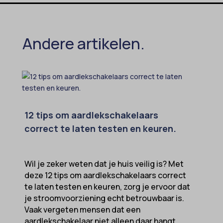
ezTOC_hidetoc-0
fs-cc
Andere artikelen.
hide-*
i18next
kconsent
klaro
12 tips om aardlekschakelaars
marketing_cookies
correct te laten testen en keuren.
MicrosoftApplicationsTelemetryDeviceId
MicrosoftApplicationsTelemetryFirstLaunchTime
Wil je zeker weten dat je huis veilig is? Met
OptanonAlertBoxClosed
deze 12 tips om aardlekschakelaars correct
perf_*
te laten testen en keuren, zorg je ervoor dat
je stroomvoorziening echt betrouwbaar is.
popupShow
Vaak vergeten mensen dat een
SameSite
aardlekschakelaar niet alleen daar hangt