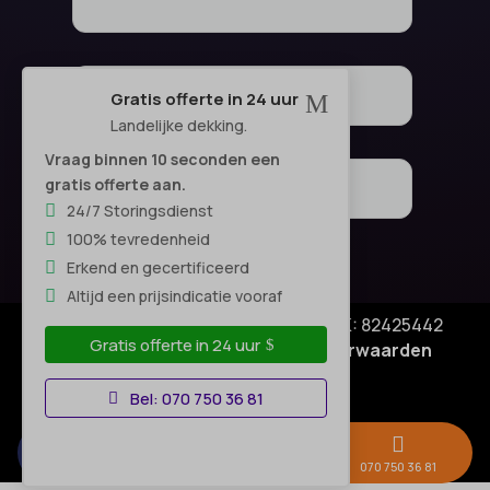
Gratis offerte in 24 uur
M
Landelijke dekking.
Vraag binnen 10 seconden een
gratis offerte aan.
24/7 Storingsdienst
100% tevredenheid
Erkend en gecertificeerd
Altijd een prijsindicatie vooraf
© Copyright SA Elektro Experts - KVK: 82425442
Gratis offerte in 24 uur
Privacyverklaring
|
Algemene voorwaarden
Disclaimer
–
Bel: 070 750 36 81



Gratis offerte →
Whatsapp
070 750 36 81