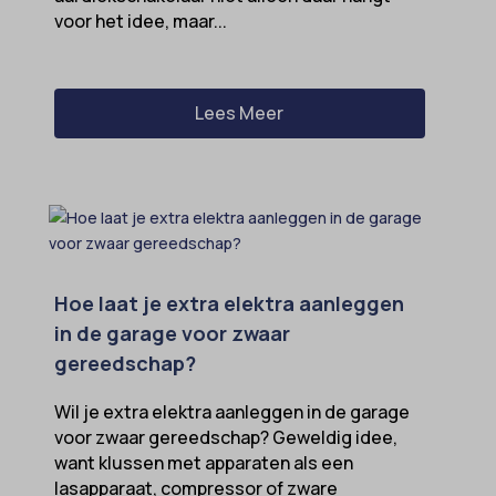
voor het idee, maar...
sensorsdata2015jssdkcross
snconsent
ssm_au_c
Lees Meer
tarteaucitron
termsfeed_pc1_consent
twCookieConsent
wpc*
Hoe laat je extra elektra aanleggen
in de garage voor zwaar
gereedschap?
Wil je extra elektra aanleggen in de garage
voor zwaar gereedschap? Geweldig idee,
want klussen met apparaten als een
lasapparaat, compressor of zware