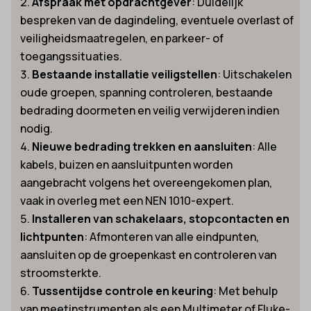
Afspraak met opdrachtgever
: Duidelijk
bespreken van de dagindeling, eventuele overlast of
veiligheidsmaatregelen, en parkeer- of
toegangssituaties.
Bestaande installatie veiligstellen
: Uitschakelen
oude groepen, spanning controleren, bestaande
bedrading doormeten en veilig verwijderen indien
nodig.
Nieuwe bedrading trekken en aansluiten
: Alle
kabels, buizen en aansluitpunten worden
aangebracht volgens het overeengekomen plan,
vaak in overleg met een NEN 1010-expert.
Installeren van schakelaars, stopcontacten en
lichtpunten
: Afmonteren van alle eindpunten,
aansluiten op de groepenkast en controleren van
stroomsterkte.
Tussentijdse controle en keuring
: Met behulp
van meetinstrumenten als een Multimeter of Fluke-