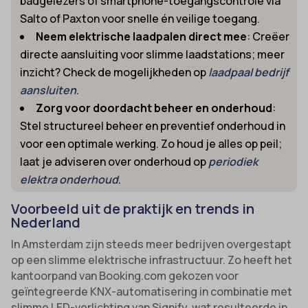
badgelezers of smartphone-toegangscontrole via
Salto of Paxton voor snelle én veilige toegang.
Neem elektrische laadpalen direct mee
: Creëer
directe aansluiting voor slimme laadstations; meer
inzicht? Check de mogelijkheden op
laadpaal bedrijf
aansluiten
.
Zorg voor doordacht beheer en onderhoud
:
Stel structureel beheer en preventief onderhoud in
voor een optimale werking. Zo houd je alles op peil;
laat je adviseren over onderhoud op
periodiek
elektra onderhoud
.
Voorbeeld uit de praktijk en trends in
Nederland
In Amsterdam zijn steeds meer bedrijven overgestapt
op een slimme elektrische infrastructuur. Zo heeft het
kantoorpand van Booking.com gekozen voor
geïntegreerde KNX-automatisering in combinatie met
slimme LED-verlichting van Signify, wat resulteerde in