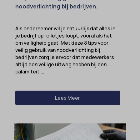
wpl_viewed_cookie
noodverlichting bij bedrijven.
et-saving-post-*
euCookie
Als ondernemer wil je natuurlijk dat alles in
ext_name
je bedrijf op rolletjes loopt, vooral als het
ezTOC_hidetoc-0
om veiligheid gaat. Met deze 8 tips voor
veilig gebruik van noodverlichting bij
fs-cc
bedrijven zorg je ervoor dat medewerkers
hide-*
altijd een veilige uitweg hebben bij een
calamiteit....
i18next
kconsent
klaro
Lees Meer
marketing_cookies
MicrosoftApplicationsTelemetryDeviceId
MicrosoftApplicationsTelemetryFirstLaunchTime
OptanonAlertBoxClosed