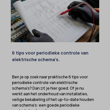
perf_*
popupShow
SameSite
sensorsdata2015jssdkcross
snconsent
ssm_au_c
6 tips voor periodieke controle van
tarteaucitron
elektrische schema’s.
termsfeed_pc1_consent
twCookieConsent
Ben je op zoek naar praktische 6 tips voor
wpc*
periodieke controle van elektrische
schema’s? Dan zit je hier goed. Of je nu
werkt aan het onderhoud van installaties,
veilige bekabeling of het up-to-date houden
van schema’s: een goede periodieke