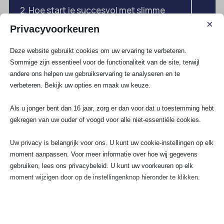
2. Hoe start je succesvol met slimme
elektra zonder bedrijfsprocessen te
×
verstoren?
Privacyvoorkeuren
Deze website gebruikt cookies om uw ervaring te verbeteren.
3. Welke fouten maken bedrijven vaak bij
Sommige zijn essentieel voor de functionaliteit van de site, terwijl
het implementeren van slimme elektra?
andere ons helpen uw gebruikservaring te analyseren en te
verbeteren. Bekijk uw opties en maak uw keuze.
Als u jonger bent dan 16 jaar, zorg er dan voor dat u toestemming hebt
gekregen van uw ouder of voogd voor alle niet-essentiële cookies.
Wij gaan voor 100%
tevredenheidsgarantie!
Uw privacy is belangrijk voor ons. U kunt uw cookie-instellingen op elk
moment aanpassen. Voor meer informatie over hoe wij gegevens
gebruiken, lees ons privacybeleid. U kunt uw voorkeuren op elk
moment wijzigen door op de instellingenknop hieronder te klikken.
Fleur Huizen
Ren
F
R
★
★
★
★
★
★
★
Houd er rekening mee dat als u ervoor kiest bepaalde soorten cookies
uit te schakelen, dit uw ervaring op de site en de services die wij
Onlangs is mijn elektragroepenkast
Heel tevrede
kunnen aanbieden, kan beïnvloeden.