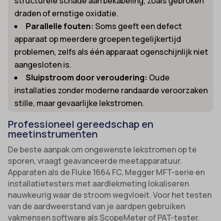
structurele schade aan bekabeling, zoals gebroken
draden of ernstige oxidatie.
Parallelle fouten:
Soms geeft een defect
apparaat op meerdere groepen tegelijkertijd
problemen, zelfs als één apparaat ogenschijnlijk niet
aangesloten is.
Sluipstroom door veroudering:
Oude
installaties zonder moderne randaarde veroorzaken
stille, maar gevaarlijke lekstromen.
Professioneel gereedschap en
meetinstrumenten
De beste aanpak om ongewenste lekstromen op te
sporen, vraagt geavanceerde meetapparatuur.
Apparaten als de Fluke 1664 FC, Megger MFT-serie en
installatietesters met aardlekmeting lokaliseren
nauwkeurig waar de stroom wegvloeit. Voor het testen
van de aardweerstand van je aardpen gebruiken
vakmensen software als ScopeMeter of PAT-tester.