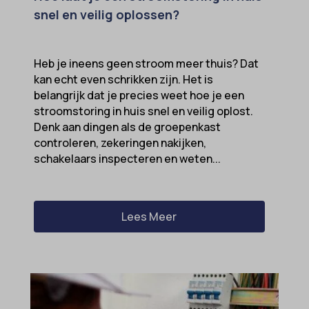
snel en veilig oplossen?
klaro
marketing_cookies
MicrosoftApplicationsTelemetryDeviceId
Heb je ineens geen stroom meer thuis? Dat
kan echt even schrikken zijn. Het is
MicrosoftApplicationsTelemetryFirstLaunchTime
belangrijk dat je precies weet hoe je een
OptanonAlertBoxClosed
stroomstoring in huis snel en veilig oplost.
Denk aan dingen als de groepenkast
perf_*
controleren, zekeringen nakijken,
popupShow
schakelaars inspecteren en weten...
SameSite
sensorsdata2015jssdkcross
Lees Meer
snconsent
ssm_au_c
tarteaucitron
termsfeed_pc1_consent