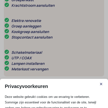
Krachtstroom aansluiten
Elektra renovatie
Groep aanleggen
Kookgroep aansluiten
Stopcontact aansluiten
Schakelmateriaal
UTP / COAX
Lampen installeren
Meterkast vervangen
Meest gestelde vragen
×
Privacyvoorkeuren
1. Hoe spoor je storingen op die door een
Deze website gebruikt cookies om uw ervaring te verbeteren.
aardlekschakelaar worden veroorzaakt?
Sommige zijn essentieel voor de functionaliteit van de site, terwijl
andere ons helpen uw gebruikservaring te analyseren en te