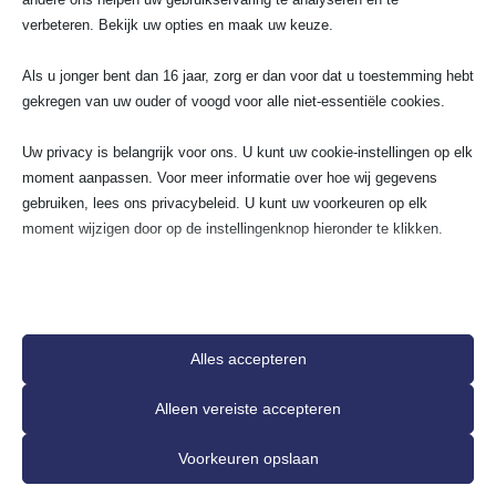
verbeteren. Bekijk uw opties en maak uw keuze.
2. Welke meetapparatuur gebruik je om
aardlekstoringen te lokaliseren?
Als u jonger bent dan 16 jaar, zorg er dan voor dat u toestemming hebt
gekregen van uw ouder of voogd voor alle niet-essentiële cookies.
3. Wat zijn de meest voorkomende
oorzaken van aardlekstoringen en hoe
Uw privacy is belangrijk voor ons. U kunt uw cookie-instellingen op elk
vermijd je ze?
moment aanpassen. Voor meer informatie over hoe wij gegevens
gebruiken, lees ons privacybeleid. U kunt uw voorkeuren op elk
moment wijzigen door op de instellingenknop hieronder te klikken.
Wij gaan voor 100%
Houd er rekening mee dat als u ervoor kiest bepaalde soorten cookies
uit te schakelen, dit uw ervaring op de site en de services die wij
tevredenheidsgarantie!
kunnen aanbieden, kan beïnvloeden.
Alles accepteren
Essentieel
Alleen vereiste accepteren
Essentiële cookies en services bieden basisfunctionaliteit en zijn
Rits Douwes
ptri
R
p
noodzakelijk voor de correcte werking van de website. Deze
★
★
★
★
★
★
★
Voorkeuren opslaan
cookies en services vereisen geen toestemming van de gebruiker
Goed bedrijf!! ik heb SA Elektro Experts
Topservice! 
volgens de AVG.