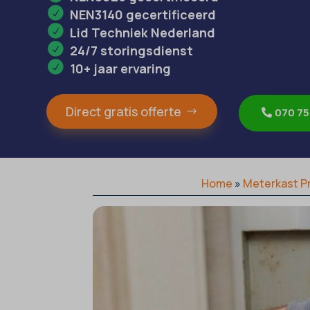
NEN3140 gecertificeerd
Lid Techniek Nederland
24/7 storingsdienst
10+ jaar ervaring
Direct gratis offerte
070 75
Home
»
Meterkast P