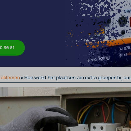
0 36 81
roblemen
»
Hoe werkt het plaatsen van extra groepen bij o