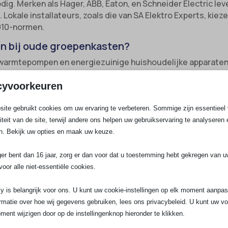
ig. Merken als Hager, ABB, Eaton, en Schneider Electric le
 Lokale installateurs, zoals die van SA Elektro Experts, kie
010-normen.
n bij oude groepenkasten?
 warmtepompen en energiezuinige huishoudelijke apparaten v
epen bieden uitkomst als je:
cyvoorkeuren
e groepenkasten ontstaat snel overbelasting of kortsluiting.
ite gebruikt cookies om uw ervaring te verbeteren. Sommige zijn essentieel 
liteit van de site, terwijl andere ons helpen uw gebruikservaring te analyseren 
n:
Denk aan laadpalen thuis, airco’s of een nieuwe keuken. 
n. Bekijk uw opties en maak uw keuze.
oepen overbelast.
ger bent dan 16 jaar, zorg er dan voor dat u toestemming hebt gekregen van 
pand:
Steeds meer mensen stappen over naar elektrisch koke
voor alle niet-essentiële cookies.
met een krachtgroep of kookgroep.
eidseisen:
Voor verhuur of verkoop moet de elektrische ins
y is belangrijk voor ons. U kunt uw cookie-instellingen op elk moment aanpa
 toekomstbestendig.
rmatie over hoe wij gegevens gebruiken, lees ons privacybeleid. U kunt uw v
ment wijzigen door op de instellingenknop hieronder te klikken.