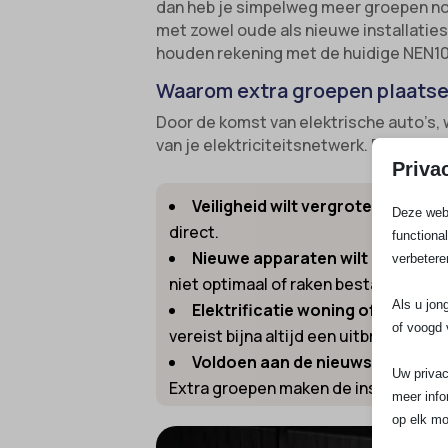
dan heb je simpelweg meer groepen nod
met zowel oude als nieuwe installaties.
houden rekening met de huidige NEN1
Waarom extra groepen plaatse
Door de komst van elektrische auto’s,
van je elektriciteitsnetwerk. Extra gro
Priva
Veiligheid wilt vergroten:
Met oud
Deze webs
direct.
functiona
Nieuwe apparaten wilt aansluite
verbetere
niet optimaal of raken bestaande gr
Als u jon
Elektrificatie woning of bedrijfs
of voogd 
vereist bijna altijd een uitbreiding 
Voldoen aan de nieuwste veiligh
Uw privac
Extra groepen maken de installatie
meer info
op elk mo