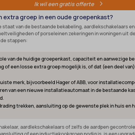
-state
Ik wil een gratis offerte
e diensten
unctional
ategorie omvat alle cookies, domeinen en services die niet in de andere spec
ixpanel
n extra groep in een oude groepenkast?
ieën vallen of niet duidelijk zijn gecategoriseerd.
-device-id-*
marketing
k_2015_cross_new_user
de staat van de bestaande bekabeling, aardlekschakelaars e
Details weergeven
references
_interaction
eltveiligheden of porseleinen zekeringen in woningen uit de 
 de stappen:
tatistics
NT
kiesConsent
le van de huidige groepenkast, capaciteit en aanwezige be
notice_accepted
_consent_v1_
g of een losse extra groep mogelijk is, of dat (een deel v
Consent
e__region
uiste merk, bijvoorbeeld Hager of ABB, voor installatiecom
onsent_status
ookie_acc
en van een nieuwe installatieautomaat in de bestaande kast
awinfo-checkbox-*
d.
es-consent
_cookies_consent_accepted
ading trekken, aansluiting op de gewenste plek in huis en 
r-available-post-*
-cookie
ecent-items-colors
_inet
akelaar, aardlekschakelaars of zelfs de aardpen gecontrol
ansluiting of een inductiekookgroep nodig is, is een upgra
ecent-items-font_family
led