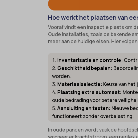
cookies
Ander
_gcl_au
cmplz_f
Deze c
mp_*_m
Hoe werkt het plaatsen van ee
categor
intercom
cmplz_
sajssd
Vooraf vindt een inspectie plaats om 
cmplz_p
uc_user
Oude installaties, zoals de bekende sm
meer aan de huidige eisen. Hier volgen
cmplz_s
_dd_s
CONSE
_deCoo
Inventarisatie en controle:
Contro
cookie_
_ketch
Geschiktheid bepalen:
Beoordelin
Cookie
_upscop
worden.
Materiaalselectie:
Keuze van het j
cookiec
acris_c
Plaatsing extra automaat:
Monter
cookiel
amp_*
oude bedrading voor betere veilighei
cookiey
blocksy
Aansluiting en testen:
Nieuwe bedr
et-edito
functioneert zonder overbelasting.
borlabs
et-pb-r
cato_fw
In oude panden wordt vaak de hoofdsch
wanneer er krachtstroom, een perilex a
et-pb-r
cb-enab