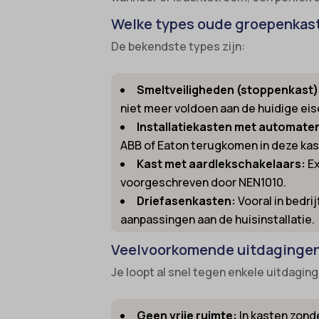
gdpr_co
Welke types oude groepenkaste
cc_cook
googtra
De bekendste types zijn:
cli_coo
gt_auto
cookie_
Smeltveiligheden (stoppenkast)
intercom
cookie-
niet meer voldoen aan de huidige eis
interco
cookies
Installatiekasten met automate
mhcook
ABB of Eaton terugkomen in deze kas
domain
Kast met aardlekschakelaars:
Ex
Optano
et-editi
voorgeschreven door NEN1010.
timezo
et-reco
Driefasenkasten:
Vooral in bedr
wordpre
et-save
aanpassingen aan de huisinstallatie.
wordpre
et-savin
Veelvoorkomende uitdagingen 
wp-sett
euCook
Je loopt al snel tegen enkele uitdagin
wp-sett
ext_na
wpl_vie
ezTOC_
Geen vrije ruimte:
In kasten zonde