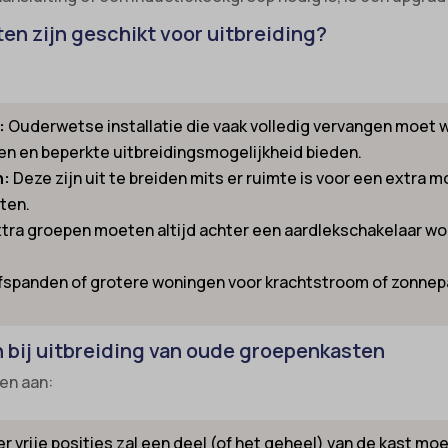
nsent
n zijn geschikt voor uitbreiding?
ie_accept
ns
kie_consent
_switch
permission_granted
:
Ouderwetse installatie die vaak volledig vervangen moet 
-id-*
*
en en beperkte uitbreidingsmogelijkheid bieden.
m-session-*
_accepted
n:
Deze zijn uit te breiden mits er ruimte is voor een extra m
ie
ten.
tra groepen moeten altijd achter een aardlekschakelaar wo
nConsent
ng-post-*
ne
mmend-sync-post-*
ijfspanden of grotere woningen voor krachtstroom of zonnep
ss_logged_in_*
d-post*
ss_test_cookie
g-post-*
bij uitbreiding van oude groepenkasten
ings-*
ie
gen aan:
ings-time-*
me
wed_cookie
hidetoc-0
r vrije posities zal een deel (of het geheel) van de kast m