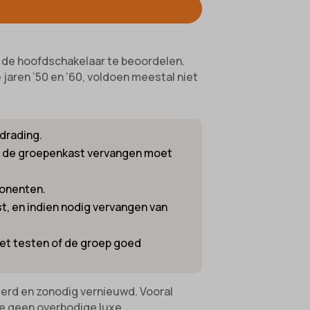
ifieke
n de hoofdschakelaar te beoordelen.
jaren ’50 en ’60, voldoen meestal niet
drading.
an) de groepenkast vervangen moet
ponenten.
, en indien nodig vervangen van
het testen of de groep goed
eerd en zonodig vernieuwd. Vooral
de geen overbodige luxe.