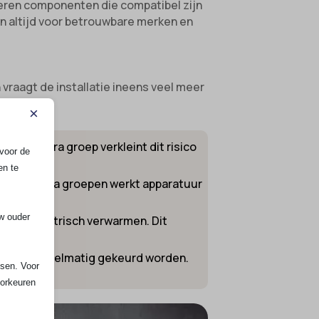
veren componenten die compatibel zijn
zen altijd voor betrouwbare merken en
raagt de installatie ineens veel meer
×
 Een extra groep verkleint dit risico
voor de
en te
Zonder extra groepen werkt apparatuur
uw ouder
n of elektrisch verwarmen. Dit
tallatie regelmatig gekeurd worden.
ssen. Voor
oorkeuren