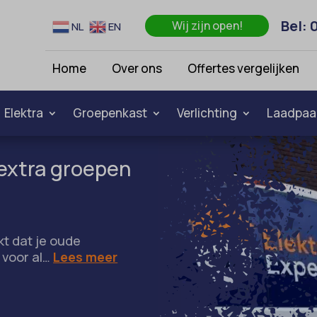
Bel: 
Wij zijn open!
NL
EN
Home
Over ons
Offertes vergelijken
Elektra
Groepenkast
Verlichting
Laadpaa
 extra groepen
kt dat je oude
 voor al…
Lees meer