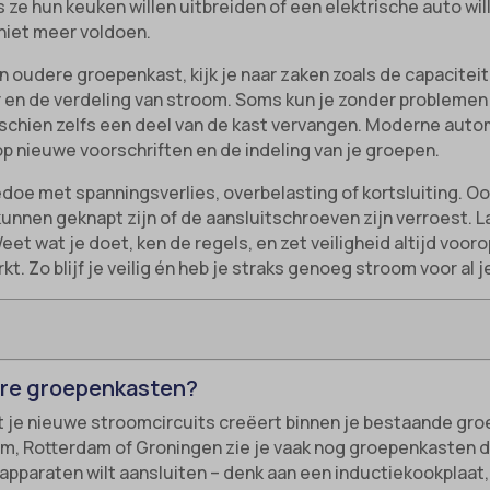
 ze hun keuken willen uitbreiden of een elektrische auto wil
niet meer voldoen.
 oudere groepenkast, kijk je naar zaken zoals de capaciteit
 en de verdeling van stroom. Soms kun je zonder problemen 
sschien zelfs een deel van de kast vervangen. Moderne aut
op nieuwe voorschriften en de indeling van je groepen.
oe met spanningsverlies, overbelasting of kortsluiting. Oo
nnen geknapt zijn of de aansluitschroeven zijn verroest. Laa
eet wat je doet, ken de regels, en zet veiligheid altijd voor
t. Zo blijf je veilig én heb je straks genoeg stroom voor al
dere groepenkasten?
 je nieuwe stroomcircuits creëert binnen je bestaande gro
m, Rotterdam of Groningen zie je vaak nog groepenkasten d
apparaten wilt aansluiten – denk aan een inductiekookplaat,