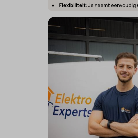
cookies
Ander
Flexibiliteit
: Je neemt eenvoudig 
_gcl_au
cmplz_f
Deze c
mp_*_m
categor
_gcl_a
cmplz_
sajssd
_gcl_gs
cmplz_p
uc_user
intercom
cmplz_s
__guid
CONSE
_dd_s
cookie_
_deCoo
Cookie
_ketch
cookiec
_upscop
cookiel
acris_c
cookiey
amp_*
et-edito
av_lang
et-pb-r
av_tunn
et-pb-r
blocksy