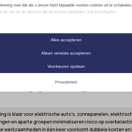
latie van een laadpaal, of een modernere indeling – schreeu
ekening mee dat als u ervoor kiest bepaalde soorten cookies uit te schakelen,
extra groepen in de groepenkast enorm veel voordeel op he
op de site en de services die wij kunnen aanbieden, kan beïnvloeden.
tieel
liseerd in woninginrichting en energiesystemen, bevelen alt
 Installateurs volgen de voorschriften van bedrijven als ABB
iële cookies en services bieden basisfunctionaliteit en zijn noodzakelijk voor
Alles accepteren
t de nieuwste voorschriften zoals NEN1010 of NEN3140 word
te werking van de website. Deze cookies en services vereisen geen toestem
xperts, voorkom je dat je na de verbouwing opnieuw grote a
ruiker volgens de AVG.
Alleen vereiste accepteren
xibiliteit voor latere uitbreidingen, zoals zonnepanelen, een
Details weergeven
meenemen slim is
ses
Voorkeuren opslaan
e_mid
tiekcookies verzamelen gebruiksinformatie, waardoor we inzicht krijgen in hoe
ls je tijdens de verbouwing meteen rekening houdt met toeko
ers met onze website omgaan.
muren opengebroken moeten worden om nieuwe elektriciteits
_ASSISTANT
Privacybeleid
Details weergeven
 Bovendien zorgen gescheiden stroomgroepen ervoor dat a
_tab
ting
Cookies
ingservices worden gebruikt door externe adverteerders of uitgevers om
onaliseerde advertenties te tonen. Dit doen ze door bezoekers over verschill
anner-status
ing is klaar voor elektrische auto’s, zonnepanelen, elektri
es te volgen.
ngen en aparte groepen minimaliseren risico op overbelastin
onsent_status
cs_cookies
Details weergeven
lle werkzaamheden in één keer voorkomt dubbele kosten en b
consented_services