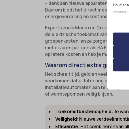
– denk aan nieuwe apparaten, de instal
Houd er r
Daarom biedt het direct meenemen van 
ervaring 
energieverdeling en kostenefficiëntie.
Essen
Experts zoals Marco de Groot, gespecia
de elektrische toekomst van je gebouw.
Essent
groepenkasten, en ze zorgen altijd da
correc
met ervaren partijen als SA Elektro E
de geb
op latere kosten én heb je maximale fle
Waarom direct extra groepen 
Analy
__strip
Statis
Het scheelt tijd, geld en veel gedoe a
bezoek
voorkomen dat er later nog een keer 
__TAG
installatieautomaten aan te brengen.
asenha
of warmtepompen veilig blijven.
Marke
catAcc
_ga
Market
gepers
cmplz_b
Toekomstbestendigheid
: Je won
_ga_*
websit
Veiligheid
: Nieuwe verdeelinrichti
cmplz_c
analyti
Efficiëntie
: Het combineren van a
cmplz_