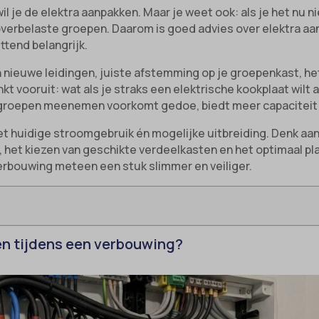
il je de elektra aanpakken. Maar je weet ook: als je het nu n
verbelaste groepen. Daarom is goed advies over elektra aa
tend belangrijk.
n nieuwe leidingen, juiste afstemming op je groepenkast, h
kt vooruit: wat als je straks een elektrische kookplaat wilt
ra groepen meenemen voorkomt gedoe, biedt meer capaciteit
et huidige stroomgebruik én mogelijke uitbreiding. Denk aa
g, het kiezen van geschikte verdeelkasten en het optimaal p
rbouwing meteen een stuk slimmer en veiliger.
en tijdens een verbouwing?