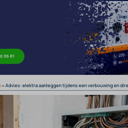
0 36 81
n
»
Advies: elektra aanleggen tijdens een verbouwing en di