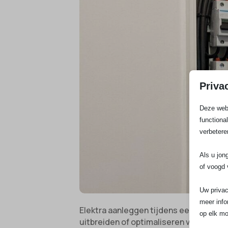
Priva
Deze webs
functiona
verbetere
Als u jon
of voogd 
Uw privac
meer info
Elektra aanleggen tijdens een verbouw
op elk mo
uitbreiden of optimaliseren van je ele