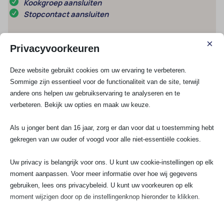
Kookgroep aansluiten
Stopcontact aansluiten
×
Schakelmateriaal
Privacyvoorkeuren
UTP / COAX
Lampen installeren
Deze website gebruikt cookies om uw ervaring te verbeteren.
Meterkast vervangen
Sommige zijn essentieel voor de functionaliteit van de site, terwijl
andere ons helpen uw gebruikservaring te analyseren en te
Meest gestelde vragen
verbeteren. Bekijk uw opties en maak uw keuze.
Als u jonger bent dan 16 jaar, zorg er dan voor dat u toestemming hebt
1. Wat zijn de belangrijkste redenen om je
gekregen van uw ouder of voogd voor alle niet-essentiële cookies.
meterkast als bedrijf regelmatig te laten
keuren?
Uw privacy is belangrijk voor ons. U kunt uw cookie-instellingen op elk
moment aanpassen. Voor meer informatie over hoe wij gegevens
2. Welke 10 tips worden het vaakst
gebruiken, lees ons privacybeleid. U kunt uw voorkeuren op elk
gegeven bij een professionele
moment wijzigen door op de instellingenknop hieronder te klikken.
meterkastinspectie?
Houd er rekening mee dat als u ervoor kiest bepaalde soorten cookies