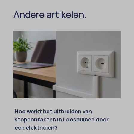
ezTOC_hidetoc-0
Andere artikelen.
fs-cc
hide-*
i18next
kconsent
klaro
marketing_cookies
MicrosoftApplicationsTelemetryDeviceId
MicrosoftApplicationsTelemetryFirstLaunchTime
OptanonAlertBoxClosed
Hoe werkt het uitbreiden van
perf_*
stopcontacten in Loosduinen door
popupShow
een elektricien?
SameSite