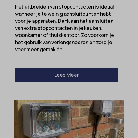
Het uitbreiden van stopcontacten is ideaal
sensorsdata2015jssdkcross
wanneer je te weinig aansluitpunten hebt
snconsent
voor je apparaten. Denk aan het aansluiten
van extra stopcontacten in je keuken,
ssm_au_c
woonkamer of thuiskantoor. Zo voorkom je
tarteaucitron
het gebruik van verlengsnoeren en zorg je
voor meer gemak én...
termsfeed_pc1_consent
twCookieConsent
wpc*
Lees Meer