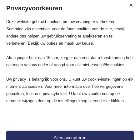
×
Privacyvoorkeuren
Waarom kiezen voor SA Elektro Experts bij
krachtstroom aansluiten in
Leidschendam?
Deze website gebruikt cookies om uw ervaring te verbeteren.
Sommige zijn essentieel voor de functionaliteit van de site, terwijl
andere ons helpen uw gebruikservaring te analyseren en te
verbeteren. Bekijk uw opties en maak uw keuze.
Wij gaan voor 100%
Als u jonger bent dan 16 jaar, zorg er dan voor dat u toestemming hebt
tevredenheidsgarantie!
gekregen van uw ouder of voogd voor alle niet-essentiële cookies.
Uw privacy is belangrijk voor ons. U kunt uw cookie-instellingen op elk
moment aanpassen. Voor meer informatie over hoe wij gegevens
gebruiken, lees ons privacybeleid. U kunt uw voorkeuren op elk
I Poutsma
Flow
moment wijzigen door op de instellingenknop hieronder te klikken.
I
F
★
★
★
★
★
★
★
Houd er rekening mee dat als u ervoor kiest bepaalde soorten cookies
Super tevreden over de service van
Recent is bij
uit te schakelen, dit uw ervaring op de site en de services die wij
monteur MO! Hij vond de storing (die
bedrading e
buiten bleek te zitten) ontzettend snel en
vervangen. I
kunnen aanbieden, kan beïnvloeden.
heeft direct de aardlekschakelaar
het geleverd
Alles accepteren