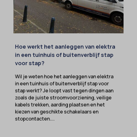
popupShow
SameSite
sensorsdata2015jssdkcross
snconsent
Hoe werkt het aanleggen van elektra
ssm_au_c
in een tuinhuis of buitenverblijf stap
tarteaucitron
voor stap?
termsfeed_pc1_consent
Wil je weten hoe het aanleggen van elektra
twCookieConsent
in een tuinhuis of buitenverblijf stap voor
stap werkt? Je loopt vast tegen dingen aan
wpc*
zoals de juiste stroomvoorziening, veilige
kabels trekken, aarding plaatsen en het
kiezen van geschikte schakelaars en
stopcontacten....