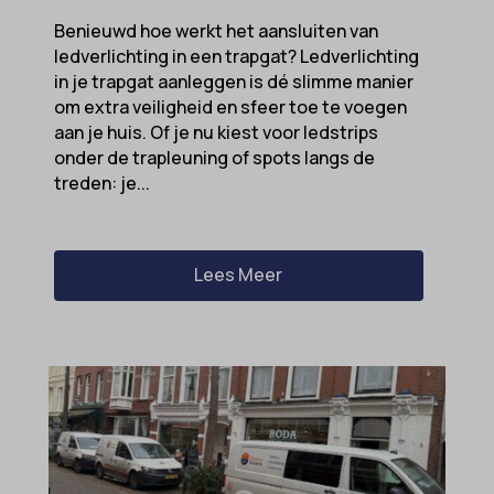
Benieuwd hoe werkt het aansluiten van
euCookie
ledverlichting in een trapgat? Ledverlichting
ext_name
in je trapgat aanleggen is dé slimme manier
om extra veiligheid en sfeer toe te voegen
ezTOC_hidetoc-0
aan je huis. Of je nu kiest voor ledstrips
fs-cc
onder de trapleuning of spots langs de
treden: je...
hide-*
i18next
kconsent
Lees Meer
klaro
marketing_cookies
MicrosoftApplicationsTelemetryDeviceId
MicrosoftApplicationsTelemetryFirstLaunchTime
OptanonAlertBoxClosed
perf_*