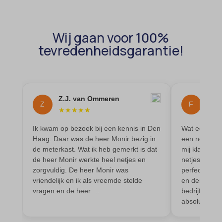
uitgevers om gepersonaliseerde advertenties te tonen. Dit doen ze
cmplz_banner-status
_ga_*
door bezoekers over verschillende websites te volgen.
cmplz_consent_status
analytics_cookies
Wij gaan voor 100%
Details weergeven
cmplz_consented_services
tevredenheidsgarantie!
cookies-state
Andere diensten
_gcl_au
cmplz_functional
Deze categorie omvat alle cookies, domeinen en services die niet
mp_*_mixpanel
in de andere specifieke categorieën vallen of niet duidelijk zijn
_gcl_aw
cmplz_marketing
sajssdk_2015_cross_new_user
gecategoriseerd.
_gcl_gs
cmplz_preferences
uc_user_interaction
Z.J. van Ommeren
Floo
Details weergeven
Z
F
★
★
★
★
★
★
★
intercom-device-id-*
cmplz_statistics
_dd_s
Ik kwam op bezoek bij een kennis in Den
Wat een tops
CONSENT
Haag. Daar was de heer Monir bezig in
een noodgeva
_deCookiesConsent
cookie_notice_accepted
de meterkast. Wat ik heb gemerkt is dat
mij klaar. Mi
de heer Monir werkte heel netjes en
netjes verva
_ketch_consent_v1_
CookieConsent
zorgvuldig. De heer Monir was
perfect. Ze z
_upscope__region
cookieconsent_status
vriendelijk en ik als vreemde stelde
en denken ec
vragen en de heer …
bedrijf zo w
acris_cookie_acc
cookielawinfo-checkbox-*
absoluut aan
amp_*
cookieyes-consent