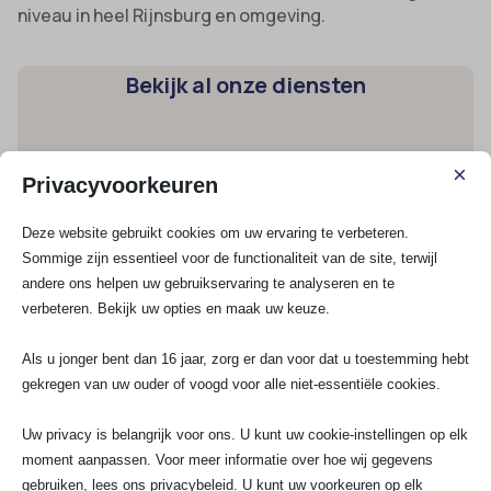
niveau in heel Rijnsburg en omgeving.
Bekijk al onze diensten
Spoedservice
×
Privacyvoorkeuren
3 Fasen aansluiting
Groepenkast
Deze website gebruikt cookies om uw ervaring te verbeteren.
Krachtstroom aansluiten
Sommige zijn essentieel voor de functionaliteit van de site, terwijl
andere ons helpen uw gebruikservaring te analyseren en te
verbeteren. Bekijk uw opties en maak uw keuze.
Elektra renovatie
Groep aanleggen
Als u jonger bent dan 16 jaar, zorg er dan voor dat u toestemming hebt
Kookgroep aansluiten
gekregen van uw ouder of voogd voor alle niet-essentiële cookies.
Stopcontact aansluiten
Uw privacy is belangrijk voor ons. U kunt uw cookie-instellingen op elk
Schakelmateriaal
moment aanpassen. Voor meer informatie over hoe wij gegevens
UTP / COAX
gebruiken, lees ons privacybeleid. U kunt uw voorkeuren op elk