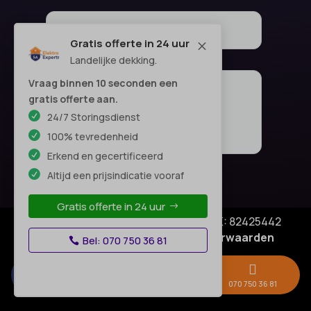
Gratis offerte in 24 uur
M
Landelijke dekking.
Vraag binnen 10 seconden een
gratis offerte aan.
24/7 Storingsdienst
100% tevredenheid
Erkend en gecertificeerd
Altijd een prijsindicatie vooraf
Gratis offerte in 24 uur
© Copyright SA Elektro Experts - KVK: 82425442
Privacyverklaring
|
Algemene voorwaarden
Bel: 070 750 36 81
Disclaimer
–



Gratis offerte →
Whatsapp
070 750 36 81