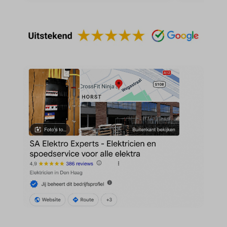
av_lang
et-editor-available-post-*
av_tunnel
et-pb-recent-items-colors
blocksy_cookies_consent_accepted
et-pb-recent-items-font_family
borlabs-cookie
gdpr_consent
cato_fw_inet
googtrans
cb-enabled
gt_auto_switch
cc_cookie_accept
intercom-id-*
cli_cookie_consent
intercom-session-*
cookie_permission_granted
mhcookie
cookie-*
OptanonConsent
cookies_accepted
sessionId
cookiesEnabled
timezone
domain
wordpress_logged_in_*