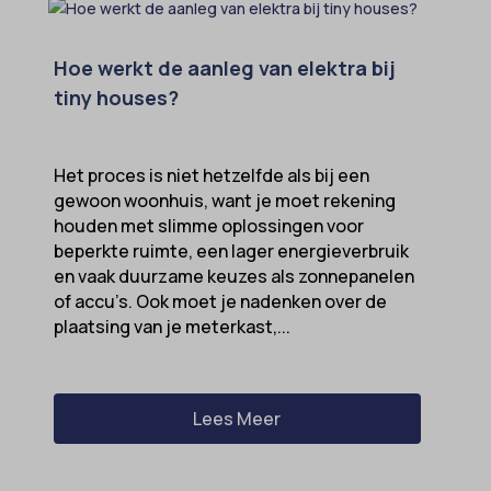
MicrosoftApplicationsTelemetryFirstLaunchTime
Hoe werkt de aanleg van elektra bij
OptanonAlertBoxClosed
tiny houses?
perf_*
popupShow
Het proces is niet hetzelfde als bij een
SameSite
gewoon woonhuis, want je moet rekening
sensorsdata2015jssdkcross
houden met slimme oplossingen voor
beperkte ruimte, een lager energieverbruik
snconsent
en vaak duurzame keuzes als zonnepanelen
ssm_au_c
of accu’s. Ook moet je nadenken over de
plaatsing van je meterkast,...
tarteaucitron
termsfeed_pc1_consent
twCookieConsent
Lees Meer
wpc*