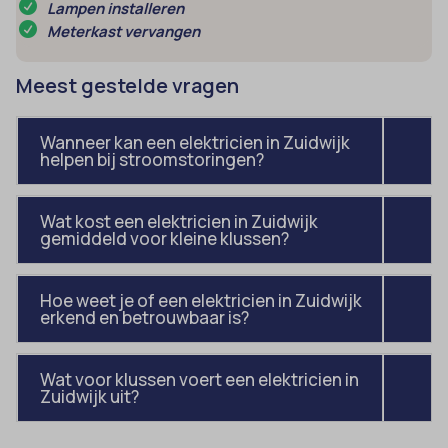
Lampen installeren
amp_*
et-editor-available-post-*
Meterkast vervangen
av_lang
et-pb-recent-items-colors
av_tunnel
Meest gestelde vragen
et-pb-recent-items-font_family
blocksy_cookies_consent_accepted
gdpr_consent
Wanneer kan een elektricien in Zuidwijk
borlabs-cookie
googtrans
helpen bij stroomstoringen?
cato_fw_inet
gt_auto_switch
cb-enabled
Wat kost een elektricien in Zuidwijk
intercom-id-*
gemiddeld voor kleine klussen?
cc_cookie_accept
intercom-session-*
cli_cookie_consent
mhcookie
Hoe weet je of een elektricien in Zuidwijk
erkend en betrouwbaar is?
cookie_permission_granted
OptanonConsent
cookie-*
sessionId
Wat voor klussen voert een elektricien in
cookies_accepted
timezone
Zuidwijk uit?
cookiesEnabled
wordpress_logged_in_*