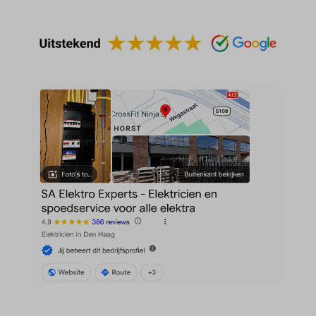
MicrosoftApplicationsTelemetryDeviceId
MicrosoftApplicationsTelemetryFirstLaunchTime
OptanonAlertBoxClosed
perf_*
popupShow
SameSite
sensorsdata2015jssdkcross
snconsent
ssm_au_c
tarteaucitron
termsfeed_pc1_consent
twCookieConsent
wpc*