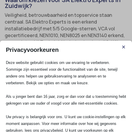
Zuidwijk?
Veiligheid, betrouwbaarheid en topservice staan
centraal. SA Elektro Experts is een erkend
installatiebedrijf met 5/5 Google-sterren, VCA vol
gecertificeerd, NEN1010, NEN8025 en NEN3140 erkend,
aangesloten bij Techniek Nederland en InstallQ. Wij
×
werken altijd met garantie en bieden 24/7
Privacyvoorkeuren
spoeddienst, zowel particulier als zakelijk door heel
Zuidwijk en omgeving. Onze vakmensen zijn snel op
Deze website gebruikt cookies om uw ervaring te verbeteren.
locatie, werken met de nieuwste meetapparatuur en
Sommige zijn essentieel voor de functionaliteit van de site, terwijl
zorgen voor een perfecte afwerking zoals te
andere ons helpen uw gebruikservaring te analyseren en te
verwachten van een gecertificeerd elektricien.
verbeteren. Bekijk uw opties en maak uw keuze.
Bel of whatsapp ons gerust op 070-7503681 of stuur
Als u jonger bent dan 16 jaar, zorg er dan voor dat u toestemming hebt
een email naar info@saelektroexperts.nl voor snelle
gekregen van uw ouder of voogd voor alle niet-essentiële cookies.
assistentie.
Uw privacy is belangrijk voor ons. U kunt uw cookie-instellingen op elk
Kom je uit Zuidwijk en zoek je een specialist voor een
moment aanpassen. Voor meer informatie over hoe wij gegevens
groepenkast vervangen of uitbreiden
? Of handig
gebruiken, lees ons privacybeleid. U kunt uw voorkeuren op elk