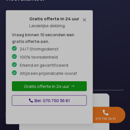
Gratis offerte in 24 uur
M
Landelijke dekking.
Vraag binnen 10 seconden een
gratis offerte aan.
24/7 Storingsdienst
100% tevredenheid
Erkend en gecertificeerd
Altijd een prijsindicatie vooraf
Gratis offerte in 24 uur
Bel: 070 750 36 81



Gratis offerte →
Whatsapp
070 750 36 81