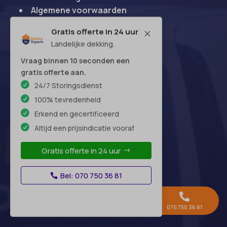
Algemene voorwaarden
Disclaimer
Gratis offerte in 24 uur
M
Begrippenlijst
Landelijke dekking.
Contact
Vraag binnen 10 seconden een
gratis offerte aan.
24/7 Storingsdienst
Openingstijden
100% tevredenheid
Erkend en gecertificeerd
Maandag:
24 uur
Altijd een prijsindicatie vooraf
Dinsdag:
24 uur
Gratis offerte in 24 uur
Woensdag:
24 uur
Donderdag:
24 uur
Bel: 070 750 36 81
Vrijdag:
24 uur
Zaterdag:
24 uur



Zondag:
24 uur
Gratis offerte →
Whatsapp
070 750 36 81