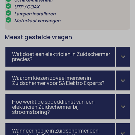
amp_*
et-editor-available-post-*
UTP / COAX
Lampen installeren
av_lang
et-pb-recent-items-colors
Meterkast vervangen
av_tunnel
et-pb-recent-items-font_family
blocksy_cookies_consent_accepted
Meest gestelde vragen
gdpr_consent
borlabs-cookie
googtrans
Wat doet een elektricien in Zuidschermer
cato_fw_inet
gt_auto_switch
precies?
cb-enabled
intercom-id-*
cc_cookie_accept
Waarom kiezen zoveel mensen in
intercom-session-*
Zuidschermer voor SA Elektro Experts?
cli_cookie_consent
mhcookie
cookie_permission_granted
OptanonConsent
Hoe werkt de spoeddienst van een
cookie-*
elektricien Zuidschermer bij
sessionId
stroomstoring?
cookies_accepted
timezone
cookiesEnabled
wordpress_logged_in_*
Wanneer heb je in Zuidschermer een