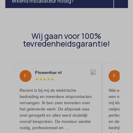
erkend installateur nodig?
domain
wordpress_test_cookie
et-editing-post-*
wp-settings-*
et-recommend-sync-post-*
wp-settings-time-*
et-saved-post*
Wij gaan voor 100%
wpl_viewed_cookie
tevredenheidsgarantie!
et-saving-post-*
euCookie
ext_name
ezTOC_hidetoc-0
Flowerrbar nl
Floo
F
F
★
★
★
★
★
★
★
fs-cc
Recent is bij mij de elektrische
Wat een tops
hide-*
bedrading en meerdere stopcontacten
een noodgeva
i18next
vervangen. Ik ben zeer tevreden over
mij klaar. Mi
het geleverde werk. De afspraak was
netjes verva
kconsent
snel geregeld en alles werd duidelijk
perfect. Ze z
vooraf besproken. De monteur werkte
en denken ec
klaro
rustig, professioneel en …
bedrijf zo w
marketing_cookies