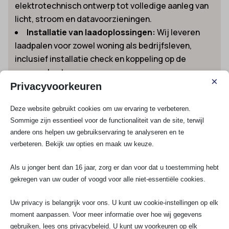
elektrotechnisch ontwerp tot volledige aanleg van
licht, stroom en datavoorzieningen.
Installatie van laadoplossingen:
Wij leveren
laadpalen voor zowel woning als bedrijfsleven,
inclusief installatie check en koppeling op de
groepenkast.
×
Privacyvoorkeuren
Voorbeelden van installaties en klussen in
Zuidschermer
Deze website gebruikt cookies om uw ervaring te verbeteren.
Of je nu een stopcontact wilt laten verplaatsen, een
Sommige zijn essentieel voor de functionaliteit van de site, terwijl
nieuwe groepenkast nodig hebt voor de
andere ons helpen uw gebruikservaring te analyseren en te
keukenrenovatie of een krachtstroomaansluiting
verbeteren. Bekijk uw opties en maak uw keuze.
zoekt voor je nieuwe werkplaats: wij regelen het van A
tot Z. Onlangs hebben we een volledig nieuwe
Als u jonger bent dan 16 jaar, zorg er dan voor dat u toestemming hebt
elektrische installatie opgeleverd in een monumentale
gekregen van uw ouder of voogd voor alle niet-essentiële cookies.
boerderij in Zuidschermer, compleet met slimme
domotica en ledverlichting via Busch-Jaeger. Ook
Uw privacy is belangrijk voor ons. U kunt uw cookie-instellingen op elk
bedrijven als VvE Zuidschermer en installatieprojecten
moment aanpassen. Voor meer informatie over hoe wij gegevens
op het bedrijventerrein Middenwaard werken graag
gebruiken, lees ons privacybeleid. U kunt uw voorkeuren op elk