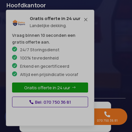
Hoofdkantoor
Gratis offerte in 24 uur
M
Landelijke dekking.
Vraag binnen 10 seconden een
gratis offerte aan.
24/7 Storingsdienst
100% tevredenheid
Erkend en gecertificeerd
Altijd een prijsindicatie vooraf
Gratis offerte in 24 uur
Bel: 070 750 36 81



Gratis offerte →
Whatsapp
070 750 36 81