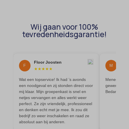
amp_*
et-editor-available-post-*
av_lang
et-pb-recent-items-colors
av_tunnel
Wij gaan voor 100%
et-pb-recent-items-font_family
tevredenheidsgarantie!
blocksy_cookies_consent_accepted
gdpr_consent
borlabs-cookie
googtrans
cato_fw_inet
gt_auto_switch
cb-enabled
Floor Joosten
Mai
intercom-id-*
F
M
★
★
★
★
★
★
★
cc_cookie_accept
intercom-session-*
Wat een topservice! Ik had ’s avonds
Meneer heeft
cli_cookie_consent
mhcookie
een noodgeval en zij stonden direct voor
gewerkt en oo
cookie_permission_granted
mij klaar. Mijn groepenkast is snel en
Bedankt
OptanonConsent
netjes vervangen en alles werkt weer
cookie-*
sessionId
perfect. Ze zijn vriendelijk, professioneel
en denken echt met je mee. Ik zou dit
cookies_accepted
timezone
bedrijf zo weer inschakelen en raad ze
cookiesEnabled
absoluut aan bij anderen.
wordpress_logged_in_*