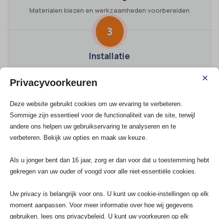
Materialen kiezen en werkzaamheden voorbereiden
3
Installatie
Vakkundig plaatsen en correct aansluiten
×
Privacyvoorkeuren
4
Deze website gebruikt cookies om uw ervaring te verbeteren.
Oplevering
Sommige zijn essentieel voor de functionaliteit van de site, terwijl
andere ons helpen uw gebruikservaring te analyseren en te
Controle uitvoeren en resultaat opleveren
verbeteren. Bekijk uw opties en maak uw keuze.
Vraag direct een offerte aan voor jouw elektraklus en
Als u jonger bent dan 16 jaar, zorg er dan voor dat u toestemming hebt
ontvang binnen 24 uur helderheid over de aanpak en
gekregen van uw ouder of voogd voor alle niet-essentiële cookies.
kosten via
een vrijblijvende aanvraag voor elektrowerk
in Wateringen
.
Uw privacy is belangrijk voor ons. U kunt uw cookie-instellingen op elk
moment aanpassen. Voor meer informatie over hoe wij gegevens
Heb je direct een vraag? Bel of WhatsApp ons op 070-
gebruiken, lees ons privacybeleid. U kunt uw voorkeuren op elk