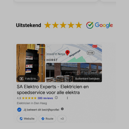
domain
wordpress_test_cookie
et-editing-post-*
wp-settings-*
et-recommend-sync-post-*
wp-settings-time-*
et-saved-post*
wpl_viewed_cookie
et-saving-post-*
euCookie
ext_name
ezTOC_hidetoc-0
fs-cc
hide-*
i18next
kconsent
klaro
marketing_cookies