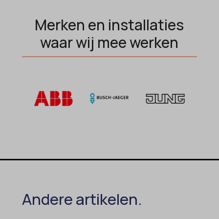
MicrosoftApplicationsTelemetryDeviceId
Merken en installaties
MicrosoftApplicationsTelemetryFirstLaunchTime
waar wij mee werken
OptanonAlertBoxClosed
perf_*
popupShow
SameSite
sensorsdata2015jssdkcross
snconsent
ssm_au_c
tarteaucitron
termsfeed_pc1_consent
Andere artikelen.
twCookieConsent
wpc*