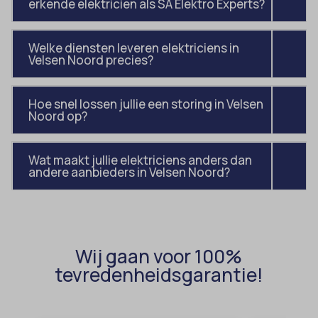
erkende elektricien als SA Elektro Experts?
domain
wordpress_test_cookie
et-editing-post-*
wp-settings-*
Welke diensten leveren elektriciens in
et-recommend-sync-post-*
wp-settings-time-*
Velsen Noord precies?
et-saved-post*
wpl_viewed_cookie
et-saving-post-*
Hoe snel lossen jullie een storing in Velsen
Noord op?
euCookie
ext_name
Wat maakt jullie elektriciens anders dan
andere aanbieders in Velsen Noord?
ezTOC_hidetoc-0
fs-cc
hide-*
i18next
Wij gaan voor 100%
tevredenheidsgarantie!
kconsent
klaro
marketing_cookies