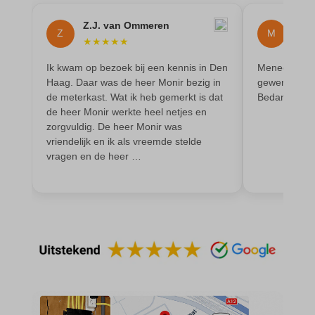
MicrosoftApplicationsTelemetryDeviceId
Z.J. van Ommeren
Mai
Z
M
★
★
★
★
★
★
★
MicrosoftApplicationsTelemetryFirstLaunchTime
Ik kwam op bezoek bij een kennis in Den
Meneer heeft
OptanonAlertBoxClosed
Haag. Daar was de heer Monir bezig in
gewerkt en oo
perf_*
de meterkast. Wat ik heb gemerkt is dat
Bedankt
de heer Monir werkte heel netjes en
popupShow
zorgvuldig. De heer Monir was
vriendelijk en ik als vreemde stelde
SameSite
vragen en de heer …
sensorsdata2015jssdkcross
snconsent
ssm_au_c
tarteaucitron
termsfeed_pc1_consent
twCookieConsent
wpc*