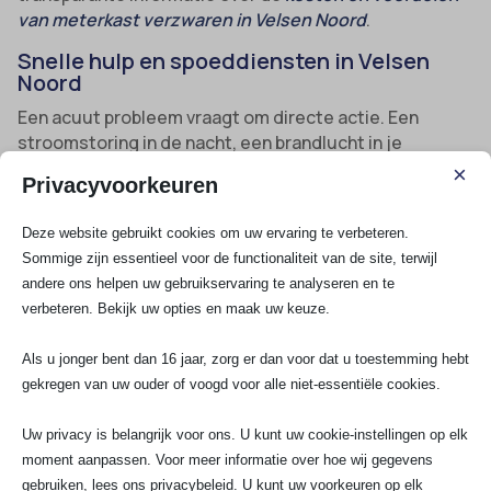
van meterkast verzwaren in Velsen Noord
.
Snelle hulp en spoeddiensten in Velsen
Noord
Een acuut probleem vraagt om directe actie. Een
stroomstoring in de nacht, een brandlucht in je
meterkast of kortsluiting in de keuken – bij SA Elektro
×
Privacyvoorkeuren
Experts zijn we 24/7 bereikbaar, dag en nacht. Onze
spoeddienst is binnen no-time bij je, met alle
Deze website gebruikt cookies om uw ervaring te verbeteren.
materialen in de bus om meteen te kunnen schakelen.
Sommige zijn essentieel voor de functionaliteit van de site, terwijl
Wij pakken elk probleem aan, groot of klein, en werken
andere ons helpen uw gebruikservaring te analyseren en te
volgens de hoogste veiligheidsnormen.
verbeteren. Bekijk uw opties en maak uw keuze.
Direct ter plaatse
: Altijd in de buurt van Velsen
Als u jonger bent dan 16 jaar, zorg er dan voor dat u toestemming hebt
gekregen van uw ouder of voogd voor alle niet-essentiële cookies.
Noord, zelfde dag service en juridisch geverifieerde
elektriciens met VCA en NEN-certificaat.
Uw privacy is belangrijk voor ons. U kunt uw cookie-instellingen op elk
Alle type storingen
: Van kortsluiting tot
moment aanpassen. Voor meer informatie over hoe wij gegevens
vlamboogdetectie, stoppen die springen, verlichting
gebruiken, lees ons privacybeleid. U kunt uw voorkeuren op elk