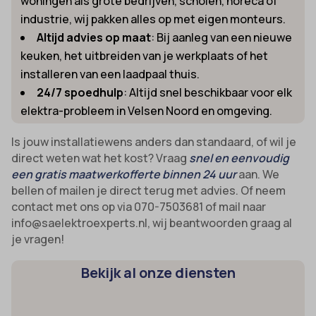
woningen als grote bedrijven, scholen, horeca of
uitgevers om gepersonaliseerde advertenties te tonen. Dit doen ze
cmplz_banner-status
industrie, wij pakken alles op met eigen monteurs.
_ga_*
door bezoekers over verschillende websites te volgen.
Altijd advies op maat
: Bij aanleg van een nieuwe
cmplz_consent_status
analytics_cookies
Details weergeven
keuken, het uitbreiden van je werkplaats of het
cmplz_consented_services
cookies-state
installeren van een laadpaal thuis.
Andere diensten
_gcl_au
cmplz_functional
Deze categorie omvat alle cookies, domeinen en services die niet
24/7 spoedhulp
: Altijd snel beschikbaar voor elk
mp_*_mixpanel
in de andere specifieke categorieën vallen of niet duidelijk zijn
elektra-probleem in Velsen Noord en omgeving.
_gcl_aw
cmplz_marketing
sajssdk_2015_cross_new_user
gecategoriseerd.
_gcl_gs
cmplz_preferences
Is jouw installatiewens anders dan standaard, of wil je
uc_user_interaction
Details weergeven
direct weten wat het kost? Vraag
snel en eenvoudig
intercom-device-id-*
cmplz_statistics
een gratis maatwerkofferte binnen 24 uur
aan. We
__guid
CONSENT
bellen of mailen je direct terug met advies. Of neem
_dd_s
contact met ons op via 070-7503681 of mail naar
cookie_notice_accepted
info@saelektroexperts.nl, wij beantwoorden graag al
_deCookiesConsent
CookieConsent
je vragen!
_ketch_consent_v1_
cookieconsent_status
Bekijk al onze diensten
_upscope__region
cookielawinfo-checkbox-*
acris_cookie_acc
cookieyes-consent