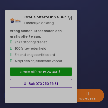
Openingstijden
Gratis offerte in 24 uur
M
Landelijke dekking.
Maandag:
24 uur
Vraag binnen 10 seconden een
Dinsdag:
24 uur
gratis offerte aan.
Woensdag:
24 uur
24/7 Storingsdienst
Donderdag:
24 uur
100% tevredenheid
Vrijdag:
24 uur
Erkend en gecertificeerd
Zaterdag:
24 uur
Altijd een prijsindicatie vooraf
Zondag:
24 uur
Gratis offerte in 24 uur
Bel: 070 750 36 81
Hoofdkantoor



Gratis offerte →
Whatsapp
070 750 36 81