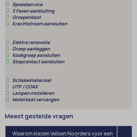
amp_*
Spoedservice
et-editor-available-post-*
3 Fasen aansluiting
av_lang
et-pb-recent-items-colors
Groepenkast
Krachtstroom aansluiten
av_tunnel
et-pb-recent-items-font_family
blocksy_cookies_consent_accepted
gdpr_consent
Elektra renovatie
borlabs-cookie
googtrans
Groep aanleggen
Kookgroep aansluiten
cato_fw_inet
gt_auto_switch
Stopcontact aansluiten
cb-enabled
intercom-id-*
cc_cookie_accept
intercom-session-*
Schakelmateriaal
UTP / COAX
cli_cookie_consent
mhcookie
Lampen installeren
cookie_permission_granted
Meterkast vervangen
OptanonConsent
cookie-*
sessionId
Meest gestelde vragen
cookies_accepted
timezone
cookiesEnabled
wordpress_logged_in_*
Waarom kiezen Velsen Noorders voor een