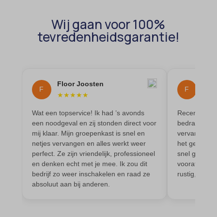
domain
wordpress_test_cookie
et-editing-post-*
Wij gaan voor 100%
wp-settings-*
tevredenheidsgarantie!
et-recommend-sync-post-*
wp-settings-time-*
et-saved-post*
wpl_viewed_cookie
et-saving-post-*
Floor Joosten
Flow
euCookie
F
F
★
★
★
★
★
★
★
ext_name
Wat een topservice! Ik had ’s avonds
Recent is bij
ezTOC_hidetoc-0
een noodgeval en zij stonden direct voor
bedrading e
mij klaar. Mijn groepenkast is snel en
vervangen. I
fs-cc
netjes vervangen en alles werkt weer
het geleverd
hide-*
perfect. Ze zijn vriendelijk, professioneel
snel geregeld
en denken echt met je mee. Ik zou dit
vooraf besp
i18next
bedrijf zo weer inschakelen en raad ze
rustig, prof
kconsent
absoluut aan bij anderen.
klaro
marketing_cookies