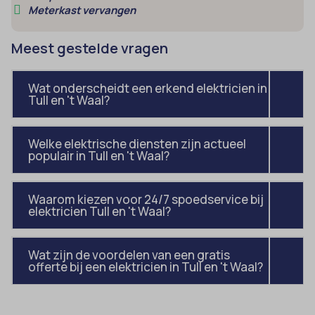
amp_*
Meterkast vervangen
et-editor-available-post-*
av_lang
et-pb-recent-items-colors
Meest gestelde vragen
av_tunnel
et-pb-recent-items-font_family
blocksy_cookies_consent_accepted
gdpr_consent
Wat onderscheidt een erkend elektricien in
Tull en 't Waal?
borlabs-cookie
googtrans
cato_fw_inet
gt_auto_switch
Welke elektrische diensten zijn actueel
cb-enabled
populair in Tull en 't Waal?
intercom-id-*
cc_cookie_accept
intercom-session-*
Waarom kiezen voor 24/7 spoedservice bij
cli_cookie_consent
mhcookie
elektricien Tull en 't Waal?
cookie_permission_granted
OptanonConsent
cookie-*
sessionId
Wat zijn de voordelen van een gratis
offerte bij een elektricien in Tull en 't Waal?
cookies_accepted
timezone
cookiesEnabled
wordpress_logged_in_*