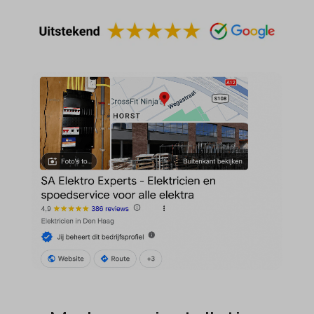
MicrosoftApplicationsTelemetryDeviceId
MicrosoftApplicationsTelemetryFirstLaunchTime
OptanonAlertBoxClosed
perf_*
popupShow
SameSite
sensorsdata2015jssdkcross
snconsent
ssm_au_c
tarteaucitron
termsfeed_pc1_consent
twCookieConsent
wpc*