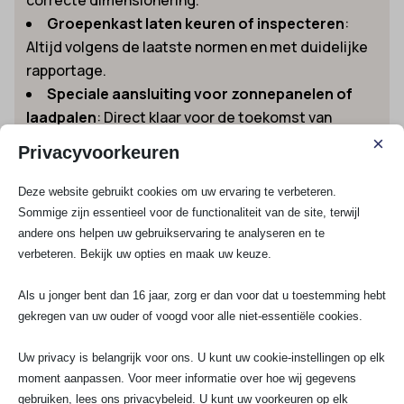
Groepenkast laten keuren of inspecteren
:
Altijd volgens de laatste normen en met duidelijke
rapportage.
Speciale aansluiting voor zonnepanelen of
laadpalen
: Direct klaar voor de toekomst van
elektrisch wonen en werken.
×
Privacyvoorkeuren
Wil je weten wat het kost om een
groepenkast uit te
Deze website gebruikt cookies om uw ervaring te verbeteren.
breiden in Tull en ’t Waal
? Vraag gemakkelijk jouw prijs
Sommige zijn essentieel voor de functionaliteit van de site, terwijl
en krijg een plan op maat.
andere ons helpen uw gebruikservaring te analyseren en te
Waarom kiezen voor SA Elektro Experts in
verbeteren. Bekijk uw opties en maak uw keuze.
Tull en ’t Waal?
Als u jonger bent dan 16 jaar, zorg er dan voor dat u toestemming hebt
Kiezen voor onze elektriciens betekent zeker zijn van:
gekregen van uw ouder of voogd voor alle niet-essentiële cookies.
Erkende en ervaren vakmensen
: Altijd
Uw privacy is belangrijk voor ons. U kunt uw cookie-instellingen op elk
gecertificeerd conform NEN-normen, VCA en
moment aanpassen. Voor meer informatie over hoe wij gegevens
gebruiken, lees ons privacybeleid. U kunt uw voorkeuren op elk
InstallQ.