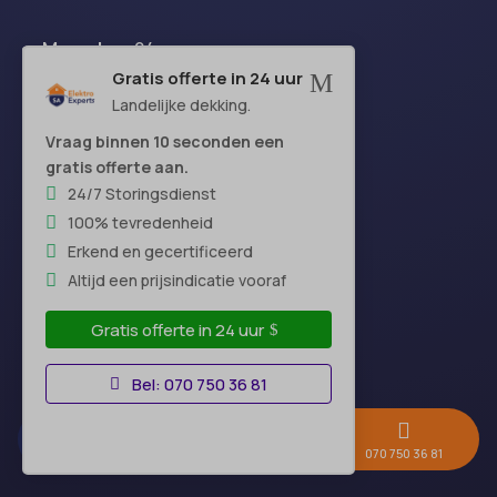
Maandag:
24 uur
Dinsdag:
24 uur
Gratis offerte in 24 uur
M
Landelijke dekking.
Woensdag:
24 uur
Donderdag:
24 uur
Vraag binnen 10 seconden een
Vrijdag:
24 uur
gratis offerte aan.
Zaterdag:
24 uur
24/7 Storingsdienst
Zondag:
24 uur
100% tevredenheid
Erkend en gecertificeerd
Altijd een prijsindicatie vooraf
Hoofdkantoor
Gratis offerte in 24 uur
Bel: 070 750 36 81



Gratis offerte →
Whatsapp
070 750 36 81