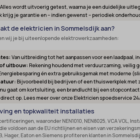
Alles wordt uitvoerig getest, waarna je een duidelijke uitleg k
nsent
-cookie
k krijg je garantie en – indien gewenst – periodiek onderhoud
ns
_inet
kt de elektricien in Sommelsdijk aan?
_switch
led
gen wij je bij uiteenlopende elektrowerkzaamheden:
-id-*
ie_accept
m-session-*
kie_consent
tes:
Van uitbreiding tot het aanpassen voor een laadpaal, 
ie
permission_granted
of uitbouw:
Rekening houdend met verduurzaming, veilig g
nConsent
Energiebesparing én extra gebruiksgemak met moderne (sli
*
atuur:
Bijvoorbeeld bij bedrijven of een thuiswerkplek met
Id
_accepted
nu gaat om kortsluiting, een brandlucht bij een stopcontact 
ne
Enabled
 direct op. Lees meer over onze Elektricien spoedservice 24
ss_logged_in_*
ing en topkwaliteit installaties
ss_test_cookie
ng-post-*
e certificeringen, waaronder NEN1010, NEN8025, VCA VOL, Inst
ings-*
mmend-sync-post-*
die voldoen aan de EU richtlijnen en eisen van verzekerings
, Hager, Eaton en Siemens profiteren klanten in Sommelsdi
ings-time-*
d-post*