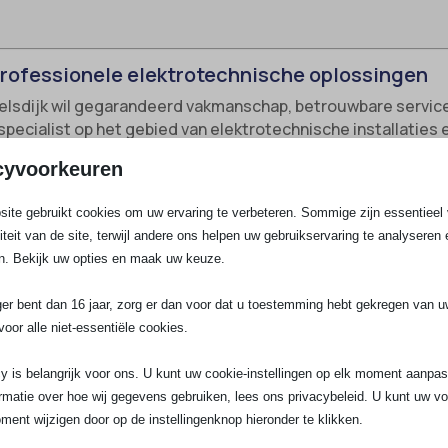
 professionele elektrotechnische oplossingen
elsdijk wil gegarandeerd vakmanschap, betrouwbare service 
é specialist op het gebied van elektrotechnische installaties
n omgeving. Of je nu een groepenkast wilt laten vervangen, 
cyvoorkeuren
 voorzien van veiligheid volgens de laatste normen, ons tea
ommelsdijk?
ite gebruikt cookies om uw ervaring te verbeteren. Sommige zijn essentieel 
liteit van de site, terwijl andere ons helpen uw gebruikservaring te analyseren 
 de aanleg, uitbreiding, inspectie, keuring en het onderhoud 
n. Bekijk uw opties en maak uw keuze.
tiliteitsgebouwen. In Sommelsdijk werken wij veel voor mod
leine bedrijven. Hierdoor hebben we ervaring met uiteenl
ger bent dan 16 jaar, zorg er dan voor dat u toestemming hebt gekregen van 
s, laadpaal aansluitingen en arbeidsveiligheid.
voor alle niet-essentiële cookies.
reiden:
Veiligheid en capaciteit van je stroomverdeling ver
y is belangrijk voor ons. U kunt uw cookie-instellingen op elk moment aanpa
rmatie over hoe wij gegevens gebruiken, lees ons privacybeleid. U kunt uw v
ment wijzigen door op de instellingenknop hieronder te klikken.
oning:
Complete installatie van bedrading, schakelaars, st