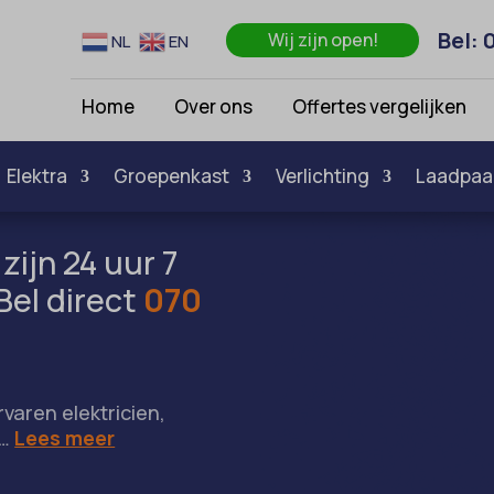
Bel: 
Wij zijn open!
NL
EN
Home
Over ons
Offertes vergelijken
Elektra
Groepenkast
Verlichting
Laadpaa
zijn 24 uur 7
Bel direct
070
rvaren elektricien,
.…
Lees meer