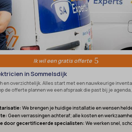
-state
e diensten
unctional
ategorie omvat alle cookies, domeinen en services die niet in de andere spec
ixpanel
ieën vallen of niet duidelijk zijn gecategoriseerd.
w
marketing
k_2015_cross_new_user
Details weergeven
references
_interaction
-device-id-*
tatistics
NT
Ik wil een gratis offerte
notice_accepted
kiesConsent
Consent
_consent_v1_
ektricien in Sommelsdijk
onsent_status
e__region
h en overzichtelijk. Alles start met een nauwkeurige inventa
op de offerte plannen we een afspraak die past bij je agenda
awinfo-checkbox-*
ookie_acc
es-consent
arisatie:
We brengen je huidige installatie en wensen helder
r-available-post-*
rte:
Geen verrassingen achteraf; alle kosten en werkzaamhe
ecent-items-colors
el
ie door gecertificeerde specialisten:
We werken snel, scho
ecent-items-font_family
_cookies_consent_accepted