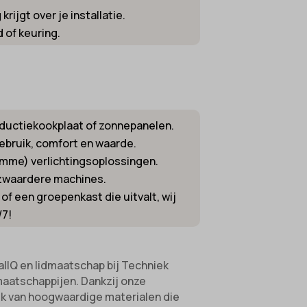
rijgt over je installatie.
 of keuring.
inductiekookplaat of zonnepanelen.
ebruik, comfort en waarde.
mme) verlichtingsoplossingen.
 zwaardere machines.
of een groepenkast die uitvalt, wij
/7!
allQ en lidmaatschap bij Techniek
maatschappijen. Dankzij onze
jk van hoogwaardige materialen die