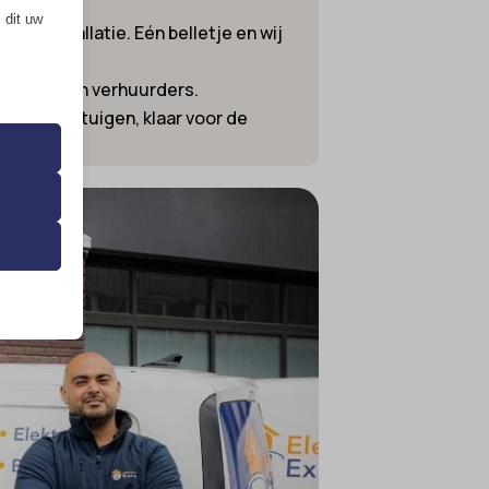
 dit uw
nde installatie. Eén belletje en wij
bedrijven en verhuurders.
ische voertuigen, klaar voor de
 de
ming van
 onze
ende