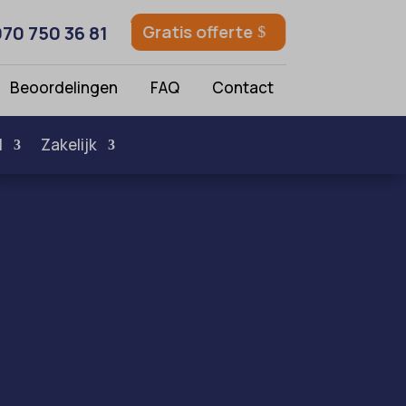
070 750 36 81
Gratis offerte
Beoordelingen
FAQ
Contact
l
Zakelijk