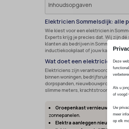
Inhoudsopgaven
Elektricien Sommelsdijk: alle
Wie kiest voor een elektricien in Somm
Experts krijg je precies dat. Wij zijn d
klanten als bedrijven in Sommelsdijk e
Priva
inductiekookplaat of jouw kantoor wilt
Wat doet een elektricien in S
Deze webs
functiona
Elektriciens zijn verantwoordelijk voor
verbetere
binnen woningen, bedrijfsruimtes en u
dorpspanden, nieuwbouwprojecten en k
Als u jon
slimme meters, krachtstroominstallatie
of voogd 
Groepenkast vernieuwen of uitb
Uw privac
meer info
zonnepanelen.
op elk mo
Elektra aanleggen nieuwbouww