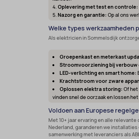
Oplevering met test en controle:
gdpr_co
borlabs
Nazorg en garantie:
Op al ons wer
googtra
cato_fw
Welke types werkzaamheden pa
gt_auto
cb-enab
Als elektricien in Sommelsdijk ontzor
intercom
cc_cook
interco
cli_coo
Groepenkast en meterkast upda
mhcook
cookie_
Stroomvoorziening bij verbouw 
Optano
LED-verlichting en smart home:
cookie-
Krachtstroom voor zware appar
session
cookies
Oplossen elektra storing:
Of het 
timezo
cookies
vinden snel de oorzaak en lossen het
wordpre
domain
Voldoen aan Europese regelgev
wordpre
et-editi
Met 10+ jaar ervaring en alle relevant
wp-sett
et-reco
Nederland, garanderen we installaties 
samenwerking met leveranciers als ABB
wp-sett
et-save