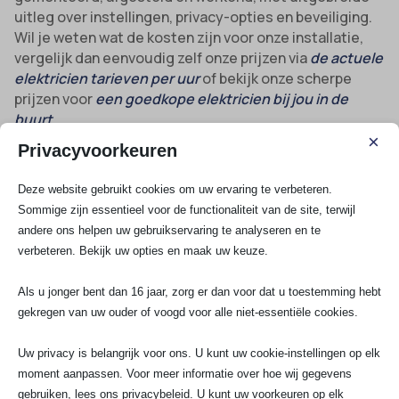
uitleg over instellingen, privacy-opties en beveiliging.
Wil je weten wat de kosten zijn voor onze installatie,
vergelijk dan eenvoudig zelf onze prijzen via
de actuele
elektricien tarieven per uur
of bekijk onze scherpe
prijzen voor
een goedkope elektricien bij jou in de
buurt
.
×
Privacyvoorkeuren
Benieuwd naar de mogelijkheden, prijzen of een
afspraak plannen? Vraag direct een
persoonlijke
Deze website gebruikt cookies om uw ervaring te verbeteren.
offerte video deurbel installatie aan
of neem contact
Sommige zijn essentieel voor de functionaliteit van de site, terwijl
op via 070-7503681 (bellen/WhatsApp) of
andere ons helpen uw gebruikservaring te analyseren en te
info@saelektroexperts.nl en ontdek de service van SA
verbeteren. Bekijk uw opties en maak uw keuze.
Elektro Experts.
Als u jonger bent dan 16 jaar, zorg er dan voor dat u toestemming hebt
Bekijk al onze diensten
gekregen van uw ouder of voogd voor alle niet-essentiële cookies.
Uw privacy is belangrijk voor ons. U kunt uw cookie-instellingen op elk
moment aanpassen. Voor meer informatie over hoe wij gegevens
Spoedservice
gebruiken, lees ons privacybeleid. U kunt uw voorkeuren op elk