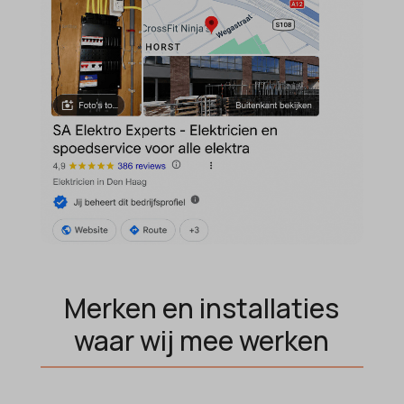
domain
wordpress_test_cookie
et-editing-post-*
wp-settings-*
et-recommend-sync-post-*
wp-settings-time-*
et-saved-post*
wpl_viewed_cookie
et-saving-post-*
euCookie
ext_name
ezTOC_hidetoc-0
fs-cc
hide-*
Merken en installaties
i18next
waar wij mee werken
kconsent
klaro
marketing_cookies