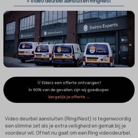
»
Video deurbel aansluiten RingNest
💡 Elders een offerte ontvangen?
In 90% van de gevallen zijn wij goedkoper.
Vergelijk je offerte →
Video deurbel aansluiten (Ring/Nest) is tegenwoordig
een slimme zet als je extra veiligheid en gemak bij je
voordeur wil. Of het nu gaat om een Ring videodeurbel,