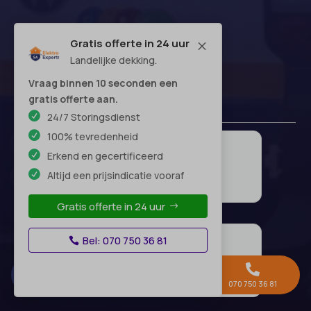
Gratis offerte in 24 uur
M
Landelijke dekking.
Vraag binnen 10 seconden een
gratis offerte aan.
24/7 Storingsdienst
100% tevredenheid
Erkend en gecertificeerd
Altijd een prijsindicatie vooraf
Gratis offerte in 24 uur
Bel: 070 750 36 81



Gratis offerte →
Whatsapp
070 750 36 81