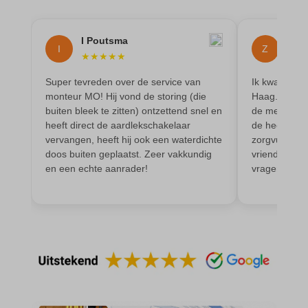
amp_*
et-editor-available-post-*
av_lang
et-pb-recent-items-colors
I Poutsma
Z.J
I
Z
av_tunnel
★
★
★
★
★
★
★
et-pb-recent-items-font_family
blocksy_cookies_consent_accepted
Super tevreden over de service van
Ik kwam op b
gdpr_consent
monteur MO! Hij vond de storing (die
Haag. Daar w
borlabs-cookie
googtrans
buiten bleek te zitten) ontzettend snel en
de meterkast
cato_fw_inet
heeft direct de aardlekschakelaar
de heer Moni
gt_auto_switch
vervangen, heeft hij ook een waterdichte
zorgvuldig. 
cb-enabled
intercom-id-*
doos buiten geplaatst. Zeer vakkundig
vriendelijk e
en een echte aanrader!
vragen en d
cc_cookie_accept
intercom-session-*
cli_cookie_consent
mhcookie
cookie_permission_granted
OptanonConsent
cookie-*
sessionId
cookies_accepted
timezone
cookiesEnabled
wordpress_logged_in_*