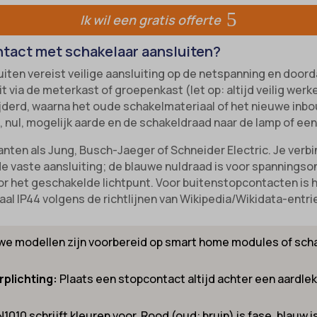
-state
e diensten
Ik wil een gratis offerte
unctional
ategorie omvat alle cookies, domeinen en services die niet in de andere spec
ixpanel
ieën vallen of niet duidelijk zijn gecategoriseerd.
w
ntact met schakelaar aansluiten?
marketing
k_2015_cross_new_user
Details weergeven
iten vereist veilige aansluiting op de netspanning en doord
references
_interaction
t via de meterkast of groepenkast (let op: altijd veilig we
-device-id-*
tatistics
jderd, waarna het oude schakelmateriaal of het nieuwe in
NT
, nul, mogelijk aarde en de schakeldraad naar de lamp of e
notice_accepted
kiesConsent
nten als Jung, Busch-Jaeger of Schneider Electric. Je verb
de vaste aansluiting; de blauwe nuldraad is voor spannings
Consent
_consent_v1_
r het geschakelde lichtpunt. Voor buitenstopcontacten is he
onsent_status
e__region
al IP44 volgens de richtlijnen van Wikipedia/Wikidata-entr
awinfo-checkbox-*
ookie_acc
we modellen zijn voorbereid op smart home modules of scha
es-consent
r-available-post-*
rplichting:
Plaats een stopcontact altijd achter een aardle
ecent-items-colors
el
ecent-items-font_family
1010 schrijft kleuren voor. Rood (oud: bruin) is fase, blauw i
_cookies_consent_accepted