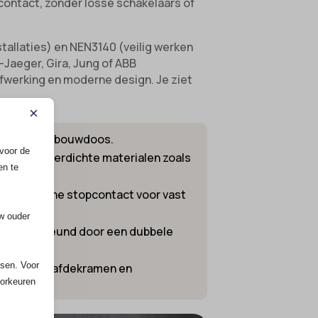
pcontact, zonder losse schakelaars of
tallaties) en NEN3140 (veilig werken
-Jaeger, Gira, Jung of ABB
fwerking en moderne design. Je ziet
×
anuit één inbouwdoos.
voor de
et spatwaterdichte materialen zoals
en te
n of het ene stopcontact voor vast
uw ouder
n, ondersteund door een dubbele
ssen. Voor
schillende afdekramen en
oorkeuren