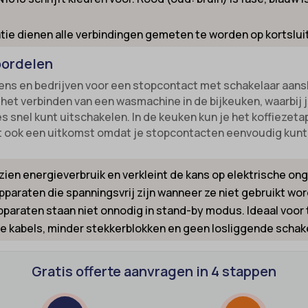
nsent
-cookie
atie dienen alle verbindingen gemeten te worden op kortslui
ns
_inet
oordelen
_switch
led
s en bedrijven voor een stopcontact met schakelaar aansl
-id-*
ie_accept
 het verbinden van een wasmachine in de bijkeuken, waarbij
m-session-*
s snel kunt uitschakelen. In de keuken kun je het koffiezeta
kie_consent
het ook een uitkomst omdat je stopcontacten eenvoudig kunt
ie
permission_granted
nConsent
*
en energieverbruik en verkleint de kans op elektrische on
Id
_accepted
pparaten die spanningsvrij zijn wanneer ze niet gebruikt w
ne
paraten staan niet onnodig in stand-by modus. Ideaal voo
Enabled
e kabels, minder stekkerblokken en geen losliggende schak
ss_logged_in_*
ss_test_cookie
ng-post-*
Gratis offerte aanvragen in 4 stappen
ings-*
mmend-sync-post-*
ings-time-*
d-post*