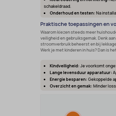
schakeldraad.
gdpr_co
borlabs
Onderhoud en testen:
Na install
googtra
cato_fw
Praktische toepassingen en v
gt_auto
cb-enab
Waarom kiezen steeds meer huishouden
intercom
cc_cook
veiligheid en gebruiksgemak. Denk aan
interco
stroomverbruik beheerst en bij lekkage
cli_coo
Werk je met kinderen in huis? Dan is 
mhcook
cookie_
Optano
cookie-
Kindveiligheid:
Je voorkomt ongezi
session
cookies
Lange levensduur apparatuur:
A
timezo
Energie besparen:
Gekoppelde ap
cookies
Overzicht en gemak:
Minder loss
wordpre
domain
wordpre
et-editi
wp-sett
et-reco
wp-sett
et-save