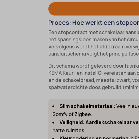
cookies
Ander
_gcl_au
cmplz_f
Deze c
mp_*_m
categor
_gcl_a
Proces: Hoe werkt een stopco
cmplz_
sajssd
_gcl_gs
Een stopcontact met schakelaar aanslu
cmplz_p
uc_user
het spanningsloos maken van het circui
intercom
cmplz_s
__guid
Vervolgens wordt het afdekraam verwi
CONSE
aansluitschema volgt het principe fase
_dd_s
cookie_
_deCoo
Dit schema wordt geleverd door fabrika
KEMA Keur- en InstallQ-vereisten aan 
Cookie
_ketch
en de schakeldraad, meestal zwart, voo
cookiec
_upscop
spatwaterdichte doos gebruikt (minima
cookiel
acris_c
Slim schakelmateriaal:
Veel nieu
cookiey
amp_*
Somfy of Zigbee.
et-edito
av_lang
Veiligheid: Aardlekschakelaar ve
et-pb-r
av_tunn
natte ruimtes.
et-pb-r
Kleurcodering en normering:
NEN
blocksy