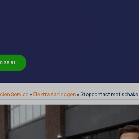
0 36 81
icien Service
»
Elektra Aanleggen
»
Stopcontact met schakel