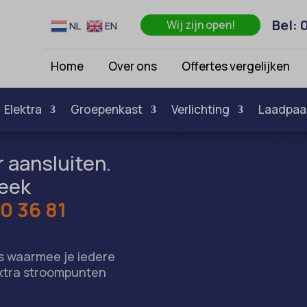
Bel: 
Wij zijn open!
NL
EN
Home
Over ons
Offertes vergelijken
Elektra
Groepenkast
Verlichting
Laadpaa
 aansluiten.
week
0 36 81
ts waarmee je iedere
extra stroompunten