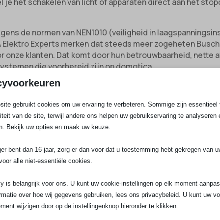
l je het schakelen van licht of apparaten direct aan het sto
gens de normen van NEN1010 (veiligheid in laagspanningsins
 SA Elektro Experts merken dat steeds meer zogeheten Busch
 onze klanten. Dat komt door hun betrouwbaarheid, nette a
ystemen die voorbereid zijn op domotica.
cyvoorkeuren
r:
Hiermee kun je een lamp én een stekkerpunt bedienen v
ite gebruikt cookies om uw ervaring te verbeteren. Sommige zijn essentieel 
aar:
Voor tuinverlichting of apparaten buiten. Uitgevoerd m
liteit van de site, terwijl andere ons helpen uw gebruikservaring te analyseren 
n. Bekijk uw opties en maak uw keuze.
laar:
Geschikt om twee apparaten onafhankelijk te schakele
.
ger bent dan 16 jaar, zorg er dan voor dat u toestemming hebt gekregen van 
elschakelaar:
Handig op looproutes, trapopgangen of halle
voor alle niet-essentiële cookies.
y is belangrijk voor ons. U kunt uw cookie-instellingen op elk moment aanpa
eschikbaar voor woningen, bedrijven en renovaties met ver
rmatie over hoe wij gegevens gebruiken, lees ons privacybeleid. U kunt uw v
ment wijzigen door op de instellingenknop hieronder te klikken.