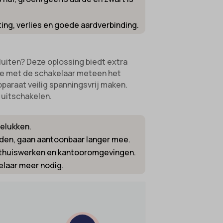
ting, verlies en goede aardverbinding.
uiten? Deze oplossing biedt extra
 je met de schakelaar meteen het
pparaat veilig spanningsvrij maken.
 uitschakelen.
gelukken.
orden, gaan aantoonbaar langer mee.
r thuiswerken en kantooromgevingen.
elaar meer nodig.