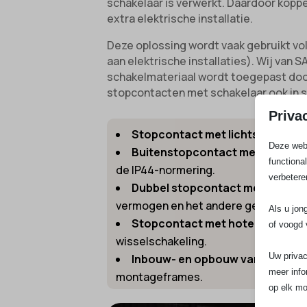
schakelaar is verwerkt. Daardoor koppe
extra elektrische installatie.
Deze oplossing wordt vaak gebruikt vol
aan elektrische installaties). Wij van
schakelmateriaal wordt toegepast door
stopcontacten met schakelaar ook in s
Priva
Stopcontact met lichtschakelaa
Deze webs
Buitenstopcontact met schakel
functiona
de IP44-normering.
verbetere
Dubbel stopcontact met schake
vermogen en het andere geschakeld
Als u jon
Stopcontact met hotel- of wiss
of voogd 
wisselschakeling.
Uw privac
Inbouw- en opbouw varianten:
B
meer info
montageframes.
op elk mo