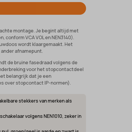
ifieke
achte montage. Je begint altijd met
rken, conform VCA VOL en NEN3140).
bouwdoos wordt klaargemaakt. Het
en ander afnamepunt.
indt de bruine fasedraad volgens de
onderbreking voor het stopcontactdeel
t belangrijk dat je een
ies over stopcontact IP-normen).
kelbare stekkers van merken als
kschakelaar volgens NEN1010, zeker in
s nul, groen/geel is aarde en zwart is