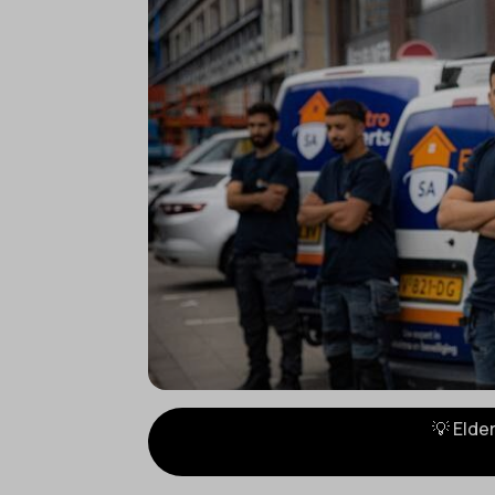
💡 Elde