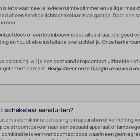
 is iets waarmee je iedere ruimte slimmer en veiliger maak
bed of een handige lichtschakelaar in de garage. Door een 
 in één.
ontactdoos of een los inbouwmodel, alles draait om goed sch
sting en houdt elke installatie overzichtelijk. Onze herkenb
jke oplossing, wil je een bestaand stopcontact uitbreiden o
 regelen het op maat.
Bekijk direct onze Google reviews ove
t schakelaar aansluiten?
ten is een slimme oplossing om apparaten of verlichting ve
p de stroomtoevoer naar een bepaald apparaat of lamp regele
pe combinatie is een wandcontactdoos waarin een geïntegre