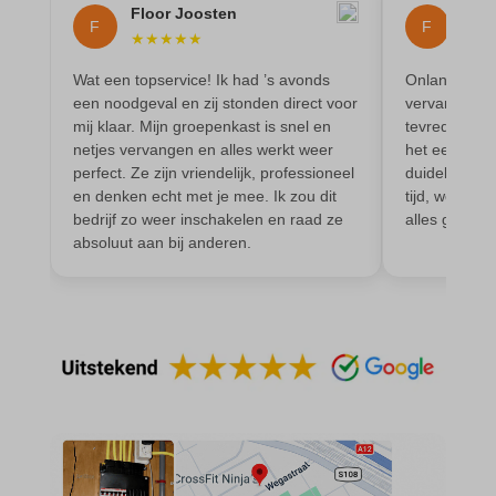
amp_*
Floor Joosten
Fleu
et-editor-available-post-*
F
F
★
★
★
★
★
★
★
av_lang
et-pb-recent-items-colors
Wat een topservice! Ik had ’s avonds
Onlangs is m
av_tunnel
et-pb-recent-items-font_family
een noodgeval en zij stonden direct voor
vervangen en
blocksy_cookies_consent_accepted
mij klaar. Mijn groepenkast is snel en
tevreden ove
gdpr_consent
netjes vervangen en alles werkt weer
het eerste co
borlabs-cookie
googtrans
perfect. Ze zijn vriendelijk, professioneel
duidelijk ge
en denken echt met je mee. Ik zou dit
tijd, werkte 
cato_fw_inet
gt_auto_switch
bedrijf zo weer inschakelen en raad ze
alles goed ui
cb-enabled
absoluut aan bij anderen.
intercom-id-*
cc_cookie_accept
intercom-session-*
cli_cookie_consent
mhcookie
cookie_permission_granted
OptanonConsent
cookie-*
sessionId
cookies_accepted
timezone
cookiesEnabled
wordpress_logged_in_*