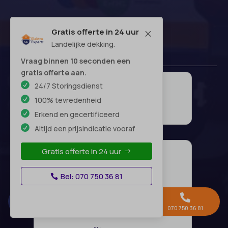
Gratis offerte in 24 uur
M
Landelijke dekking.
Vraag binnen 10 seconden een
gratis offerte aan.
24/7 Storingsdienst
100% tevredenheid
Erkend en gecertificeerd
Altijd een prijsindicatie vooraf
Gratis offerte in 24 uur
Bel: 070 750 36 81



Gratis offerte →
Whatsapp
070 750 36 81