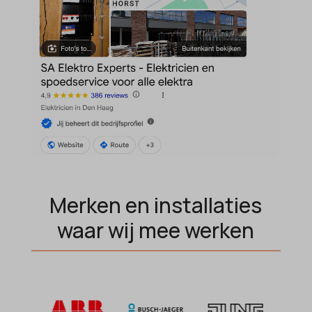
domain
wordpress_test_cookie
et-editing-post-*
wp-settings-*
et-recommend-sync-post-*
wp-settings-time-*
et-saved-post*
wpl_viewed_cookie
et-saving-post-*
euCookie
ext_name
ezTOC_hidetoc-0
fs-cc
Merken en installaties
hide-*
waar wij mee werken
i18next
kconsent
klaro
marketing_cookies