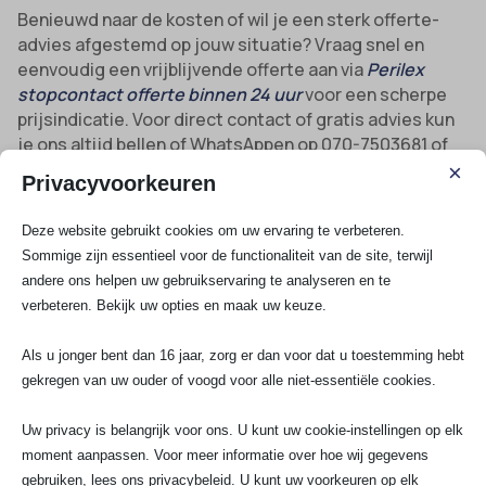
Benieuwd naar de kosten of wil je een sterk offerte-
advies afgestemd op jouw situatie? Vraag snel en
eenvoudig een vrijblijvende offerte aan via
Perilex
stopcontact offerte binnen 24 uur
voor een scherpe
prijsindicatie. Voor direct contact of gratis advies kun
je ons altijd bellen of WhatsAppen op 070-7503681 of
een mailtje sturen naar info@saelektroexperts.nl. SA
×
Privacyvoorkeuren
Elektro Experts. Jouw Perilex specialist –
gecertificeerd, gegarandeerde kwaliteit en maximaal
Deze website gebruikt cookies om uw ervaring te verbeteren.
veilig.
Sommige zijn essentieel voor de functionaliteit van de site, terwijl
andere ons helpen uw gebruikservaring te analyseren en te
verbeteren. Bekijk uw opties en maak uw keuze.
Bekijk al onze diensten
Als u jonger bent dan 16 jaar, zorg er dan voor dat u toestemming hebt
gekregen van uw ouder of voogd voor alle niet-essentiële cookies.
Spoedservice
3 Fasen aansluiting
Uw privacy is belangrijk voor ons. U kunt uw cookie-instellingen op elk
Groepenkast
moment aanpassen. Voor meer informatie over hoe wij gegevens
Krachtstroom aansluiten
gebruiken, lees ons privacybeleid. U kunt uw voorkeuren op elk