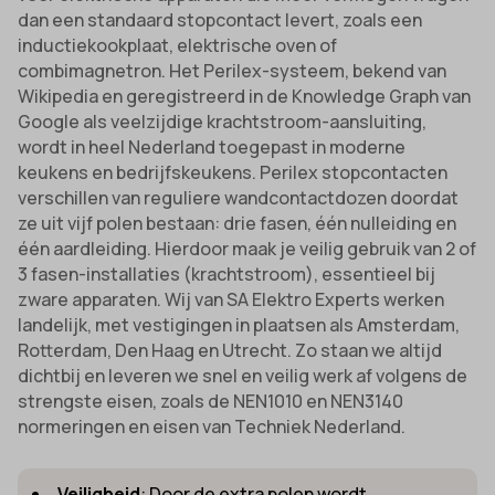
dan een standaard stopcontact levert, zoals een
inductiekookplaat, elektrische oven of
combimagnetron. Het Perilex-systeem, bekend van
Wikipedia en geregistreerd in de Knowledge Graph van
Google als veelzijdige krachtstroom-aansluiting,
wordt in heel Nederland toegepast in moderne
keukens en bedrijfskeukens. Perilex stopcontacten
verschillen van reguliere wandcontactdozen doordat
ze uit vijf polen bestaan: drie fasen, één nulleiding en
één aardleiding. Hierdoor maak je veilig gebruik van 2 of
3 fasen-installaties (krachtstroom), essentieel bij
zware apparaten. Wij van SA Elektro Experts werken
landelijk, met vestigingen in plaatsen als Amsterdam,
Rotterdam, Den Haag en Utrecht. Zo staan we altijd
dichtbij en leveren we snel en veilig werk af volgens de
strengste eisen, zoals de NEN1010 en NEN3140
normeringen en eisen van Techniek Nederland.
Veiligheid
: Door de extra polen wordt