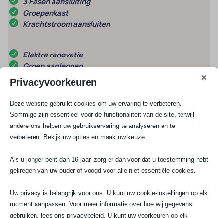
3 Fasen aansluiting
Groepenkast
Krachtstroom aansluiten
Elektra renovatie
Groep aanleggen
×
Kookgroep aansluiten
Privacyvoorkeuren
Stopcontact aansluiten
Deze website gebruikt cookies om uw ervaring te verbeteren.
Sommige zijn essentieel voor de functionaliteit van de site, terwijl
Schakelmateriaal
andere ons helpen uw gebruikservaring te analyseren en te
UTP / COAX
verbeteren. Bekijk uw opties en maak uw keuze.
Lampen installeren
Meterkast vervangen
Als u jonger bent dan 16 jaar, zorg er dan voor dat u toestemming hebt
gekregen van uw ouder of voogd voor alle niet-essentiële cookies.
Meest gestelde vragen
Uw privacy is belangrijk voor ons. U kunt uw cookie-instellingen op elk
moment aanpassen. Voor meer informatie over hoe wij gegevens
Wat zijn de grootste uitdagingen bij
laadpaal installatie op gemeentelijk
gebruiken, lees ons privacybeleid. U kunt uw voorkeuren op elk