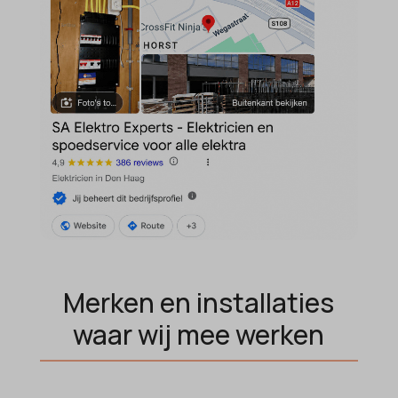
amp_*
et-editor-available-post-*
av_lang
et-pb-recent-items-colors
av_tunnel
et-pb-recent-items-font_family
blocksy_cookies_consent_accepted
gdpr_consent
borlabs-cookie
googtrans
cato_fw_inet
gt_auto_switch
cb-enabled
intercom-id-*
cc_cookie_accept
intercom-session-*
cli_cookie_consent
mhcookie
cookie_permission_granted
OptanonConsent
Merken en installaties
cookie-*
sessionId
waar wij mee werken
cookies_accepted
timezone
cookiesEnabled
wordpress_logged_in_*