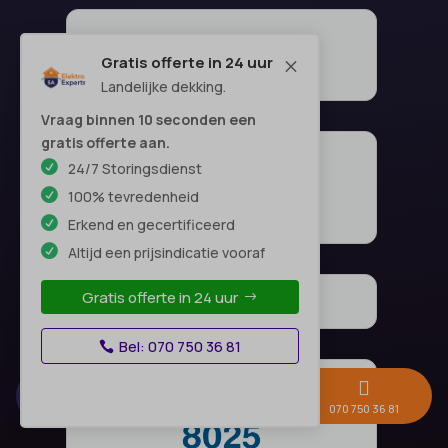
Gratis offerte in 24 uur
M
Landelijke dekking.
Vraag binnen 10 seconden een
gratis offerte aan.
24/7 Storingsdienst
100% tevredenheid
Erkend en gecertificeerd
Altijd een prijsindicatie vooraf
Gratis offerte in 24 uur
Bel: 070 750 36 81



Gratis offerte →
Whatsapp
070 750 36 81