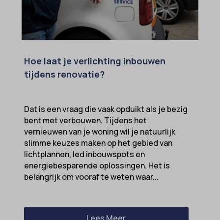
MicrosoftApplicationsTelemetryDeviceId
MicrosoftApplicationsTelemetryFirstLaunchTime
OptanonAlertBoxClosed
Hoe laat je verlichting inbouwen
perf_*
tijdens renovatie?
popupShow
SameSite
Dat is een vraag die vaak opduikt als je bezig
sensorsdata2015jssdkcross
bent met verbouwen. Tijdens het
vernieuwen van je woning wil je natuurlijk
snconsent
slimme keuzes maken op het gebied van
ssm_au_c
lichtplannen, led inbouwspots en
energiebesparende oplossingen. Het is
tarteaucitron
belangrijk om vooraf te weten waar...
termsfeed_pc1_consent
twCookieConsent
wpc*
Lees Meer