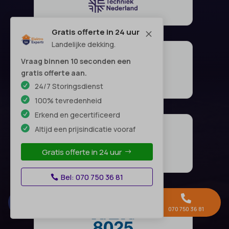
Gratis offerte in 24 uur
M
Landelijke dekking.
Vraag binnen 10 seconden een
gratis offerte aan.
24/7 Storingsdienst
100% tevredenheid
Erkend en gecertificeerd
Altijd een prijsindicatie vooraf
Gratis offerte in 24 uur
Bel: 070 750 36 81



Gratis offerte →
Whatsapp
070 750 36 81