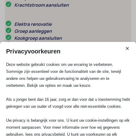
Krachtstroom aansluiten
Elektra renovatie
Groep aanleggen
Kookgroep aansluiten
Stopcontact aansluiten
×
Privacyvoorkeuren
Schakelmateriaal
Deze website gebruikt cookies om uw ervaring te verbeteren.
UTP / COAX
Sommige zijn essentieel voor de functionaliteit van de site, terwijl
Lampen installeren
andere ons helpen uw gebruikservaring te analyseren en te
Meterkast vervangen
verbeteren. Bekijk uw opties en maak uw keuze.
Als u jonger bent dan 16 jaar, zorg er dan voor dat u toestemming hebt
Meest gestelde vragen
gekregen van uw ouder of voogd voor alle niet-essentiële cookies.
Uw privacy is belangrijk voor ons. U kunt uw cookie-instellingen op elk
Welke eisen gelden er bij het installeren
moment aanpassen. Voor meer informatie over hoe wij gegevens
van inbouwspots in de badkamer?
gebruiken, lees ons privacybeleid. U kunt uw voorkeuren op elk