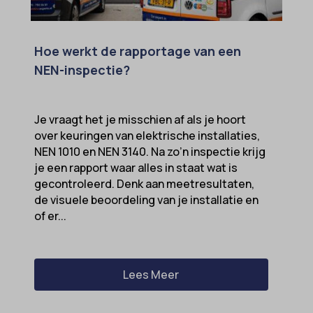
MicrosoftApplicationsTelemetryDeviceId
MicrosoftApplicationsTelemetryFirstLaunchTime
Hoe werkt de rapportage van een
NEN-inspectie?
OptanonAlertBoxClosed
perf_*
Je vraagt het je misschien af als je hoort
popupShow
over keuringen van elektrische installaties,
SameSite
NEN 1010 en NEN 3140. Na zo’n inspectie krijg
sensorsdata2015jssdkcross
je een rapport waar alles in staat wat is
gecontroleerd. Denk aan meetresultaten,
snconsent
de visuele beoordeling van je installatie en
ssm_au_c
of er...
tarteaucitron
termsfeed_pc1_consent
Lees Meer
twCookieConsent
wpc*