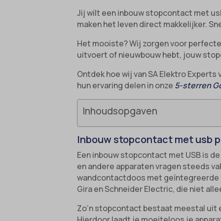
Jij wilt een inbouw stopcontact met us
maken het leven direct makkelijker. Sn
Het mooiste? Wij zorgen voor perfecte a
uitvoert of nieuwbouw hebt, jouw stop
Ontdek hoe wij van SA Elektro Experts
hun ervaring delen in onze
5-sterren G
Inhoudsopgaven
Inbouw stopcontact met usb p
Een inbouw stopcontact met USB is de 
en andere apparaten vragen steeds va
wandcontactdoos met geïntegreerde USB
Gira en Schneider Electric, die niet alle
Zo’n stopcontact bestaat meestal uit
Hierdoor laadt je moeiteloos je appar