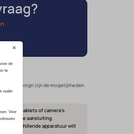
vraag?
en
×
voor de
t.
en te
cties als design zijn de mogelijkheden
uw ouder
rtphones, tablets of camera’s.
ssen. Voor
mkeerbare aansluiting.
oorkeuren
 je verschillende apparatuur wilt