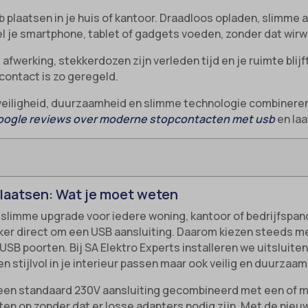
b plaatsen in je huis of kantoor. Draadloos opladen, slimme 
el je smartphone, tablet of gadgets voeden, zonder dat wirw
fwerking, stekkerdozen zijn verleden tijd en je ruimte blijf
contact is zo geregeld.
 veiligheid, duurzaamheid en slimme technologie combineren
oogle reviews over moderne stopcontacten met usb
en laa
laatsen: Wat je moet weten
slimme upgrade voor iedere woning, kantoor of bedrijfspand
ker direct om een USB aansluiting. Daarom kiezen steeds
 poorten. Bij SA Elektro Experts installeren we uitsluite
en stijlvol in je interieur passen maar ook veilig en duurzaam 
 een standaard 230V aansluiting gecombineerd met een of
aten op zonder dat er losse adapters nodig zijn. Met de nie