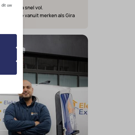
 dit uw
ces extra snel vol.
integratie vanuit merken als Gira
 de
ming van
 onze
ende