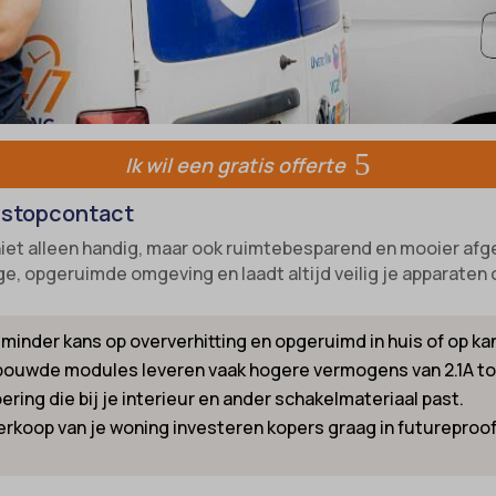
-state
e diensten
unctional
ategorie omvat alle cookies, domeinen en services die niet in de andere spec
ixpanel
ieën vallen of niet duidelijk zijn gecategoriseerd.
w
marketing
k_2015_cross_new_user
Details weergeven
references
_interaction
-device-id-*
tatistics
Ik wil een gratis offerte
NT
kiesConsent
 stopcontact
notice_accepted
_consent_v1_
iet alleen handig, maar ook ruimtebesparend en mooier afg
Consent
e__region
 opgeruimde omgeving en laadt altijd veilig je apparaten 
onsent_status
ookie_acc
inder kans op oververhitting en opgeruimd in huis of op ka
awinfo-checkbox-*
ouwde modules leveren vaak hogere vermogens van 2.1A tot 
es-consent
oering die bij je interieur en ander schakelmateriaal past.
r-available-post-*
el
verkoop van je woning investeren kopers graag in futurepro
ecent-items-colors
_cookies_consent_accepted
ecent-items-font_family
-cookie