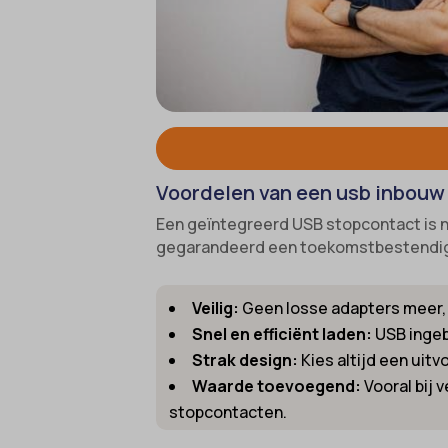
cookies
Ander
_gcl_au
cmplz_f
Deze c
mp_*_m
categor
_gcl_a
cmplz_
sajssd
_gcl_gs
cmplz_p
uc_user
intercom
cmplz_s
_dd_s
CONSE
_deCoo
Voordelen van een usb inbouw
cookie_
_ketch
Een geïntegreerd USB stopcontact is n
Cookie
_upscop
gegarandeerd een toekomstbestendige,
cookiec
acris_c
Veilig:
Geen losse adapters meer, m
cookiel
amp_*
Snel en efficiënt laden:
USB ingeb
cookiey
av_lang
Strak design:
Kies altijd een uitv
et-edito
av_tunn
Waarde toevoegend:
Vooral bij 
et-pb-r
stopcontacten.
blocksy
et-pb-r
borlabs