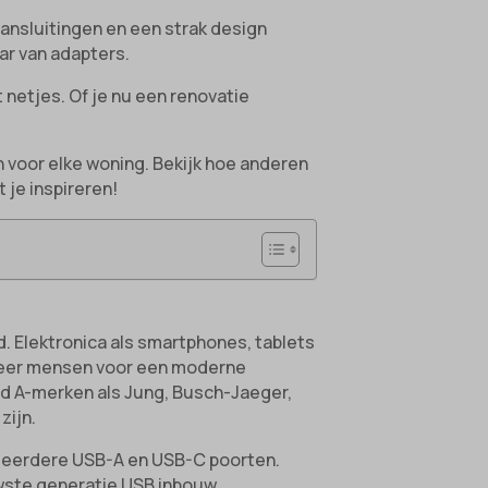
aansluitingen en een strak design
ar van adapters.
t netjes. Of je nu een renovatie
 voor elke woning. Bekijk hoe anderen
t je inspireren!
. Elektronica als smartphones, tablets
 meer mensen voor een moderne
nd A-merken als Jung, Busch-Jaeger,
zijn.
 meerdere USB-A en USB-C poorten.
uwste generatie USB inbouw