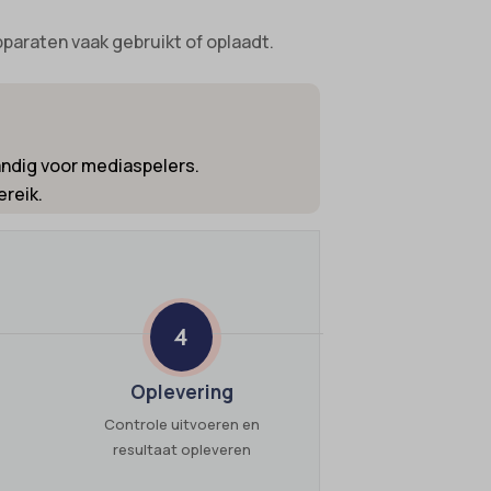
pparaten vaak gebruikt of oplaadt.
andig voor mediaspelers.
ereik.
4
Oplevering
Controle uitvoeren en
resultaat opleveren