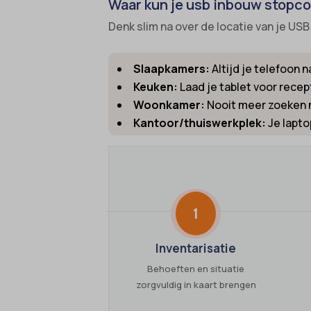
Waar kun je usb inbouw stopco
gdpr_co
cato_fw
Denk slim na over de locatie van je USB
googtra
cb-enab
gt_auto
Slaapkamers:
Altijd je telefoon 
cc_cook
Keuken:
Laad je tablet voor recep
intercom
cli_coo
Woonkamer:
Nooit meer zoeken na
interco
cookie_
Kantoor/thuiswerkplek:
Je lapto
mhcook
cookie-
Optano
cookies
session
cookies
timezo
1
domain
wordpre
et-editi
Inventarisatie
wordpre
et-reco
Behoeften en situatie
wp-sett
et-save
zorgvuldig in kaart brengen
wp-sett
et-savin