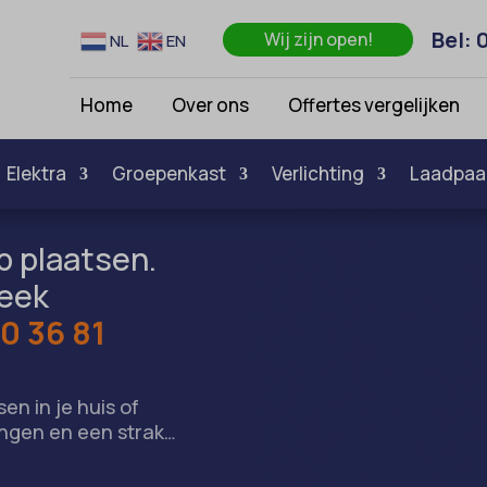
Bel: 
Wij zijn open!
NL
EN
Home
Over ons
Offertes vergelijken
Elektra
Groepenkast
Verlichting
Laadpaa
 plaatsen.
week
0 36 81
en in je huis of
ingen en een strak…