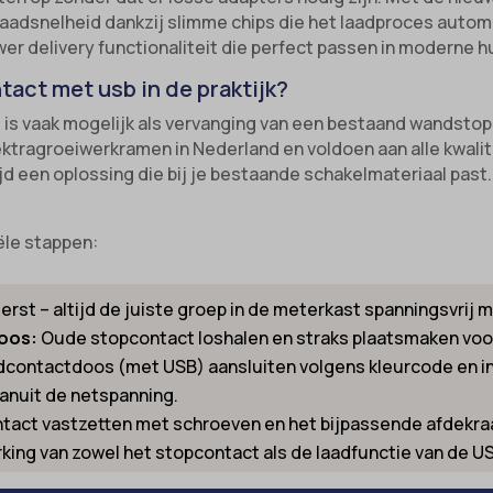
aadsnelheid dankzij slimme chips die het laadproces autom
wer delivery functionaliteit die perfect passen in moderne
act met usb in de praktijk?
t is vaak mogelijk als vervanging van een bestaand wandstop
ktragroeiwerkramen in Nederland en voldoen aan alle kwalit
jd een oplossing die bij je bestaande schakelmateriaal past
ële stappen:
eerst – altijd de juiste groep in de meterkast spanningsvrij 
oos:
Oude stopcontact loshalen en straks plaatsmaken voor
contactdoos (met USB) aansluiten volgens kleurcode en in
nuit de netspanning.
tact vastzetten met schroeven en het bijpassende afdekra
ing van zowel het stopcontact als de laadfunctie van de U