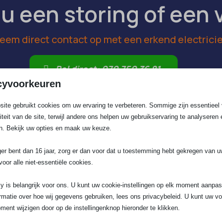
 u een storing of een 
eem direct contact op met een erkend electrici
Bel direct: 070 750 36 81
cyvoorkeuren
ite gebruikt cookies om uw ervaring te verbeteren. Sommige zijn essentieel 
 beschik je zo direct over een betrouwbaar en snel laadpun
liteit van de site, terwijl andere ons helpen uw gebruikservaring te analyseren 
eringen van usb inbouw stopcontacten
n. Bekijk uw opties en maak uw keuze.
variëteit aan USB stopcontacten flink toeneemt. Zowel in fun
ger bent dan 16 jaar, zorg er dan voor dat u toestemming hebt gekregen van 
voor alle niet-essentiële cookies.
 USB variant en past op nagenoeg elk oplaadkabeltje van sma
y is belangrijk voor ons. U kunt uw cookie-instellingen op elk moment aanpa
ten gebruiken USB-C vanwege de hogere laadsnelheid en o
rmatie over hoe wij gegevens gebruiken, lees ons privacybeleid. U kunt uw v
ten hebben zowel een USB-A als een USB-C poort, ideaal als
ment wijzigen door op de instellingenknop hieronder te klikken.