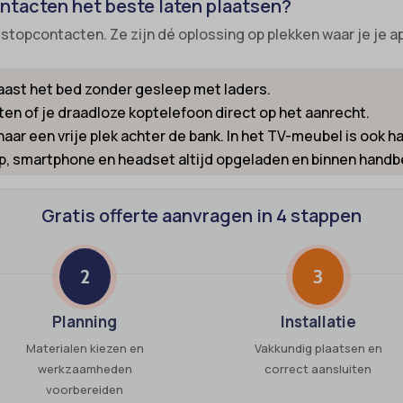
ntacten het beste laten plaatsen?
nsent
_inet
 stopcontacten. Ze zijn dé oplossing op plekken waar je je a
ns
led
_switch
naast het bed zonder gesleep met laders.
ie_accept
ten of je draadloze koptelefoon direct op het aanrecht.
-id-*
kie_consent
ar een vrije plek achter de bank. In het TV-meubel is ook h
m-session-*
permission_granted
p, smartphone en headset altijd opgeladen en binnen handb
ie
*
nConsent
Gratis offerte aanvragen in 4 stappen
_accepted
Id
Enabled
ne
2
3
ss_logged_in_*
ng-post-*
Planning
Installatie
ss_test_cookie
mmend-sync-post-*
Materialen kiezen en
Vakkundig plaatsen en
ings-*
d-post*
werkzaamheden
correct aansluiten
voorbereiden
ings-time-*
g-post-*