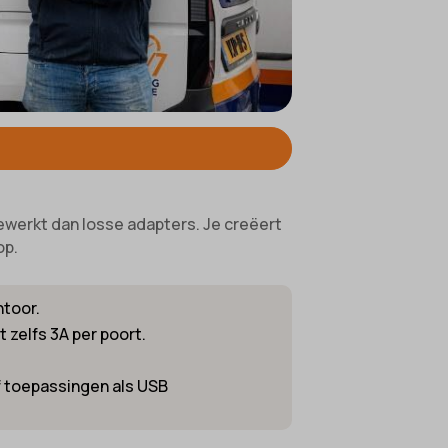
ifieke
ewerkt dan losse adapters. Je creëert
op.
ntoor.
zelfs 3A per poort.
of toepassingen als USB