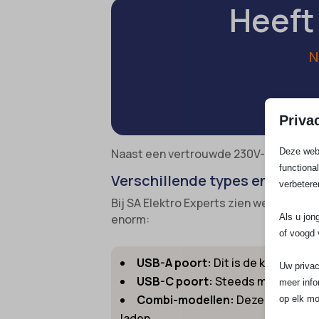
Heeft
N
Priva
Deze webs
Naast een vertrouwde 230V-aansluiting
functiona
Verschillende types en uitvo
verbetere
Bij SA Elektro Experts zien we dat de 
Als u jon
enorm:
of voogd 
USB-A poort:
Dit is de klassieke
Uw privac
USB-C poort:
Steeds meer appara
meer info
Combi-modellen:
Deze stopcontac
op elk mo
laden.