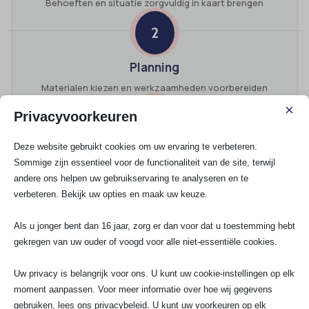
Behoeften en situatie zorgvuldig in kaart brengen
2
Planning
Materialen kiezen en werkzaamheden voorbereiden
×
Privacyvoorkeuren
3
Deze website gebruikt cookies om uw ervaring te verbeteren.
Installatie
Sommige zijn essentieel voor de functionaliteit van de site, terwijl
Vakkundig plaatsen en correct aansluiten
andere ons helpen uw gebruikservaring te analyseren en te
verbeteren. Bekijk uw opties en maak uw keuze.
4
Als u jonger bent dan 16 jaar, zorg er dan voor dat u toestemming hebt
Oplevering
gekregen van uw ouder of voogd voor alle niet-essentiële cookies.
Controle uitvoeren en resultaat opleveren
Uw privacy is belangrijk voor ons. U kunt uw cookie-instellingen op elk
moment aanpassen. Voor meer informatie over hoe wij gegevens
Kostenindicatie en slimme keuzes bij
gebruiken, lees ons privacybeleid. U kunt uw voorkeuren op elk