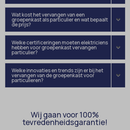
MicrosoftApplicationsTelemetryDeviceId
Wat kost het vervangen van een
groepenkast als particulier en wat bepaalt
MicrosoftApplicationsTelemetryFirstLaunchTime
de prijs?
OptanonAlertBoxClosed
perf_*
Welke certificeringen moeten elektriciens
hebben voor groepenkast vervangen
popupShow
particulier?
SameSite
sensorsdata2015jssdkcross
Welke innovaties en trends zijn er bij het
vervangen van de groepenkast voor
snconsent
particulieren?
ssm_au_c
tarteaucitron
termsfeed_pc1_consent
Wij gaan voor 100%
twCookieConsent
tevredenheidsgarantie!
wpc*