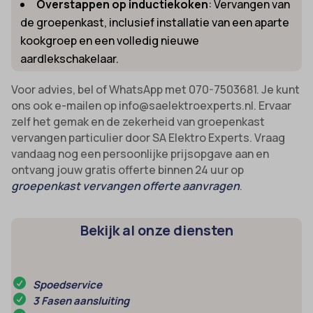
Overstappen op inductiekoken
: Vervangen van
amp_*
et-editor-available-post-*
de groepenkast, inclusief installatie van een aparte
av_lang
et-pb-recent-items-colors
kookgroep en een volledig nieuwe
av_tunnel
aardlekschakelaar.
et-pb-recent-items-font_family
blocksy_cookies_consent_accepted
gdpr_consent
Voor advies, bel of WhatsApp met 070-7503681. Je kunt
borlabs-cookie
ons ook e-mailen op info@saelektroexperts.nl. Ervaar
googtrans
zelf het gemak en de zekerheid van groepenkast
cato_fw_inet
gt_auto_switch
vervangen particulier door SA Elektro Experts. Vraag
cb-enabled
vandaag nog een persoonlijke prijsopgave aan en
intercom-id-*
ontvang jouw gratis offerte binnen 24 uur op
cc_cookie_accept
intercom-session-*
groepenkast vervangen offerte aanvragen
.
cli_cookie_consent
mhcookie
cookie_permission_granted
OptanonConsent
Bekijk al onze diensten
cookie-*
sessionId
cookies_accepted
timezone
Spoedservice
cookiesEnabled
wordpress_logged_in_*
3 Fasen aansluiting