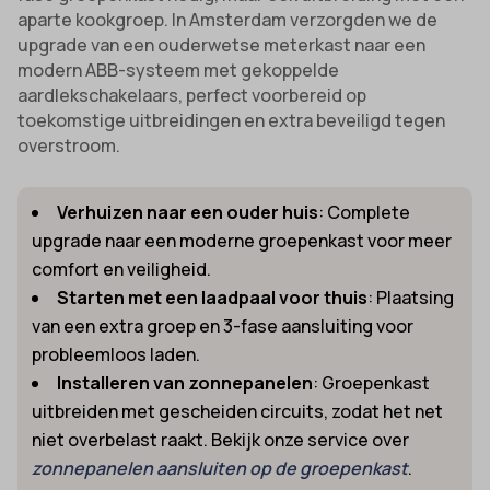
aparte kookgroep. In Amsterdam verzorgden we de
uitgevers om gepersonaliseerde advertenties te tonen. Dit doen ze
cmplz_banner-status
_ga_*
upgrade van een ouderwetse meterkast naar een
door bezoekers over verschillende websites te volgen.
cmplz_consent_status
modern ABB-systeem met gekoppelde
analytics_cookies
Details weergeven
aardlekschakelaars, perfect voorbereid op
cmplz_consented_services
cookies-state
Andere diensten
toekomstige uitbreidingen en extra beveiligd tegen
_gcl_au
cmplz_functional
Deze categorie omvat alle cookies, domeinen en services die niet
overstroom.
mp_*_mixpanel
in de andere specifieke categorieën vallen of niet duidelijk zijn
_gcl_aw
cmplz_marketing
sajssdk_2015_cross_new_user
gecategoriseerd.
Verhuizen naar een ouder huis
: Complete
_gcl_gs
cmplz_preferences
uc_user_interaction
Details weergeven
upgrade naar een moderne groepenkast voor meer
intercom-device-id-*
cmplz_statistics
comfort en veiligheid.
__guid
CONSENT
Starten met een laadpaal voor thuis
: Plaatsing
_dd_s
van een extra groep en 3-fase aansluiting voor
cookie_notice_accepted
probleemloos laden.
_deCookiesConsent
CookieConsent
Installeren van zonnepanelen
: Groepenkast
_ketch_consent_v1_
cookieconsent_status
uitbreiden met gescheiden circuits, zodat het net
_upscope__region
cookielawinfo-checkbox-*
niet overbelast raakt. Bekijk onze service over
acris_cookie_acc
zonnepanelen aansluiten op de groepenkast
.
cookieyes-consent