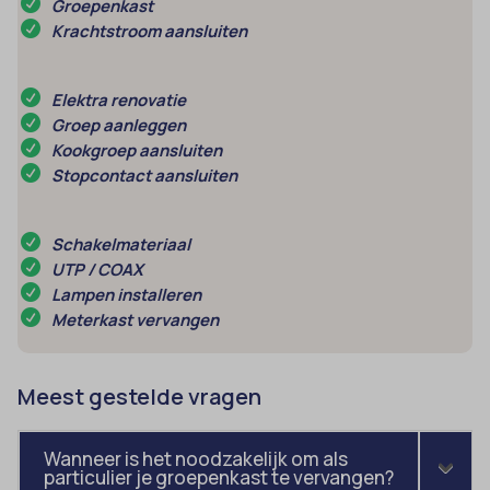
Groepenkast
domain
wordpress_test_cookie
Krachtstroom aansluiten
et-editing-post-*
wp-settings-*
et-recommend-sync-post-*
wp-settings-time-*
Elektra renovatie
et-saved-post*
Groep aanleggen
wpl_viewed_cookie
Kookgroep aansluiten
et-saving-post-*
Stopcontact aansluiten
euCookie
ext_name
Schakelmateriaal
ezTOC_hidetoc-0
UTP / COAX
Lampen installeren
fs-cc
Meterkast vervangen
hide-*
i18next
Meest gestelde vragen
kconsent
klaro
Wanneer is het noodzakelijk om als
particulier je groepenkast te vervangen?
marketing_cookies