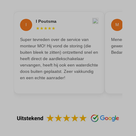
I Poutsma
Mai
I
M
★
★
★
★
★
★
★
Super tevreden over de service van
Meneer heeft
monteur MO! Hij vond de storing (die
gewerkt en oo
buiten bleek te zitten) ontzettend snel en
Bedankt
heeft direct de aardlekschakelaar
vervangen, heeft hij ook een waterdichte
doos buiten geplaatst. Zeer vakkundig
en een echte aanrader!