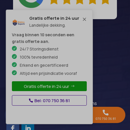
Gratis offerte in 24 uur
M
Landelijke dekking.
Vraag binnen 10 seconden een
gratis offerte aan.
SA Elektro Experts
24/7 Storingsdienst
100% tevredenheid
Storingsdienst 24/7 bereikbaar
Erkend en gecertificeerd
–
Altijd een prijsindicatie vooraf
Hoofdkantoor:
Wegastraat 62,
Gratis offerte in 24 uur
2516 AP Den Haag
Bel: 070 750 36 81
Let op: dit is geen bezoekadres, maar ons
hoofdkantoor. Wij werken landelijk.



Gratis offerte →
Whatsapp
070 750 36 81