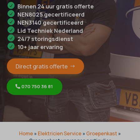
Binnen 24 uur gratis offerte
NEN8025 gecertificeerd
NEN3140 gecertificeerd
Lid Techniek Nederland
24/7 storingsdienst
10+ jaar ervaring
Direct gratis offerte
070 750 36 81
Home
»
Elektricien Service
»
Groepenkast
»