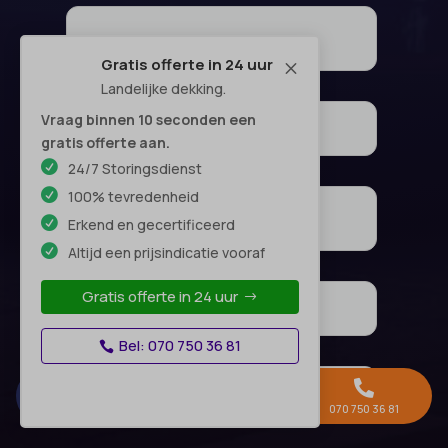
Gratis offerte in 24 uur
M
Landelijke dekking.
Vraag binnen 10 seconden een
gratis offerte aan.
24/7 Storingsdienst
100% tevredenheid
Erkend en gecertificeerd
Altijd een prijsindicatie vooraf
Gratis offerte in 24 uur
Bel: 070 750 36 81



Gratis offerte →
Whatsapp
070 750 36 81