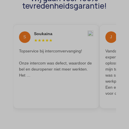
et-saving-post-*
tevredenheidsgarantie!
wp-settings-time-*
euCookie
wpl_viewed_cookie
ext_name
ezTOC_hidetoc-0
Soukaina
Jeff
S
J
★
★
★
★
★
★
★
fs-cc
hide-*
Topservice bij intercomvervanging!
Vandaag is 
experts lang
i18next
Onze intercom was defect, waardoor de
oplossen van
bel en deuropener niet meer werkten.
mijn tuin. Su
kconsent
Het …
was super sn
klaro
werkplek sch
Een echte va
marketing_cookies
voor de goed
MicrosoftApplicationsTelemetryDeviceId
MicrosoftApplicationsTelemetryFirstLaunchTime
OptanonAlertBoxClosed
perf_*