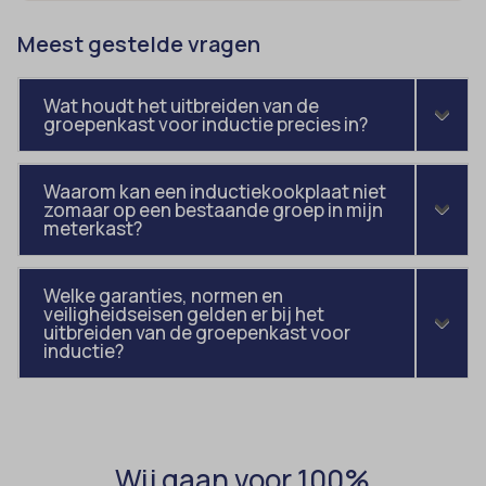
blocksy_cookies_consent_accepted
et-pb-recent-items-colors
Meest gestelde vragen
borlabs-cookie
et-pb-recent-items-font_family
cato_fw_inet
gdpr_consent
Wat houdt het uitbreiden van de
groepenkast voor inductie precies in?
cb-enabled
googtrans
cc_cookie_accept
gt_auto_switch
Waarom kan een inductiekookplaat niet
cli_cookie_consent
intercom-id-*
zomaar op een bestaande groep in mijn
meterkast?
cookie_permission_granted
intercom-session-*
cookie-*
mhcookie
Welke garanties, normen en
cookies_accepted
veiligheidseisen gelden er bij het
OptanonConsent
uitbreiden van de groepenkast voor
domain
inductie?
timezone
et-editing-post-*
wordpress_logged_in_*
et-recommend-sync-post-*
wordpress_test_cookie
et-saved-post*
wp-settings-*
Wij gaan voor 100%