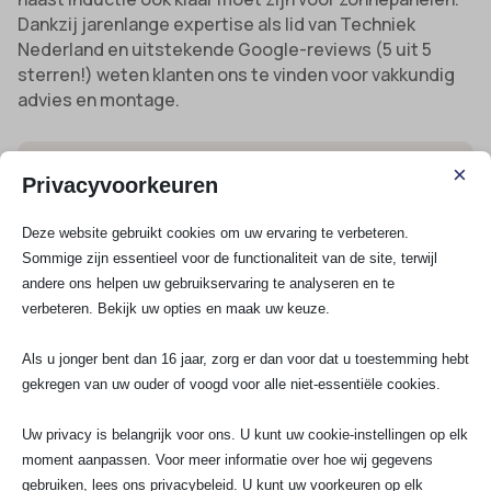
Dankzij jarenlange expertise als lid van Techniek
Nederland en uitstekende Google-reviews (5 uit 5
sterren!) weten klanten ons te vinden voor vakkundig
advies en montage.
Oude woning met enkelvoudige groepenkast
:
×
Privacyvoorkeuren
Uitbreiding naar meerdere groepen voor inductie,
oven en vaatwasser, alles keurig volgens NEN1010-
Deze website gebruikt cookies om uw ervaring te verbeteren.
eisen.
Sommige zijn essentieel voor de functionaliteit van de site, terwijl
Modern appartement met 3-fase aansluiting
:
andere ons helpen uw gebruikservaring te analyseren en te
Installatie van Perilex stekkersysteem en slimme
verbeteren. Bekijk uw opties en maak uw keuze.
beveiliging voor optimale energiesturing.
Als u jonger bent dan 16 jaar, zorg er dan voor dat u toestemming hebt
Grote gezinswoning met ingestelde
gekregen van uw ouder of voogd voor alle niet-essentiële cookies.
overbelastingbeveiliging
: Elektrotechnische
upgrade en advies over combinatiegebruik met
Uw privacy is belangrijk voor ons. U kunt uw cookie-instellingen op elk
andere zware apparaten.
moment aanpassen. Voor meer informatie over hoe wij gegevens
Keukenrenovatie project
: Installatie ABB
gebruiken, lees ons privacybeleid. U kunt uw voorkeuren op elk