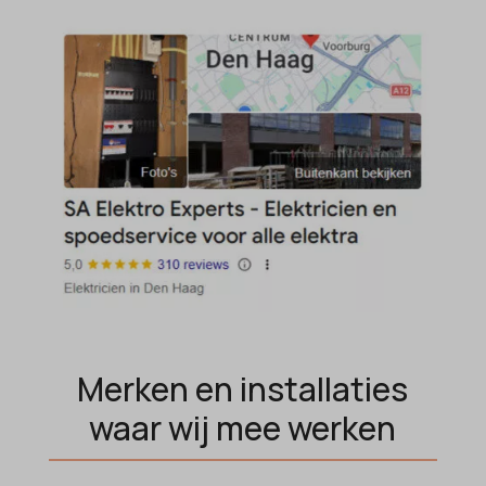
popupShow
SameSite
sensorsdata2015jssdkcross
snconsent
ssm_au_c
tarteaucitron
termsfeed_pc1_consent
twCookieConsent
wpc*
Merken en installaties
waar wij mee werken