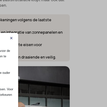
sen.
ekeningen volgens de laatste
 en integratie van zonnepanelen en
×
n de hoogste eisen voor
voor de
en te
j gebouwen draaiende en veilig.
uw ouder
ssen. Voor
oorkeuren