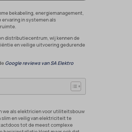
, slimme bekabeling, energiemanagement,
e ervaring in systemen als
sruimte.
en distributiecentrum, wij kennen de
ciëntie en veilige uitvoering gedurende
 de
Google reviews van SA Elektro
n we als elektricien voor utiliteitsbouw
im en veilig van elektriciteit te
ontactdoos tot de meest complexe
e basisinstallatie klopt maar ook dat