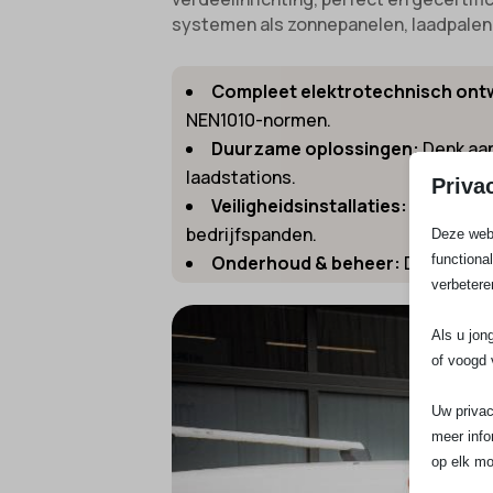
systemen als zonnepanelen, laadpalen,
Compleet elektrotechnisch ont
NEN1010-normen.
Duurzame oplossingen:
Denk aan
laadstations.
Priva
Veiligheidsinstallaties:
Van noodve
bedrijfspanden.
Deze webs
functiona
Onderhoud & beheer:
Door perio
verbetere
Als u jon
of voogd 
Uw privac
meer info
op elk mo