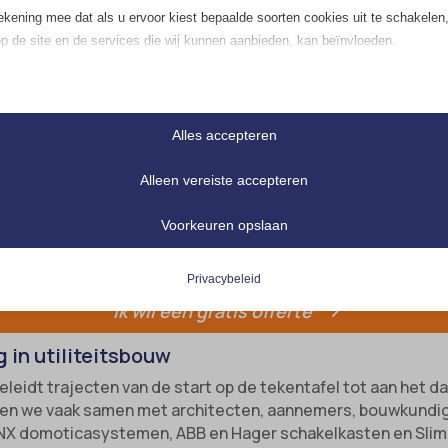
ekening mee dat als u ervoor kiest bepaalde soorten cookies uit te schakelen,
op de site en de services die wij kunnen aanbieden, kan beïnvloeden.
tieel
iële cookies en services bieden basisfunctionaliteit en zijn noodzakelijk voor
Alles accepteren
te werking van de website. Deze cookies en services vereisen geen toestem
ruiker volgens de AVG.
Alleen vereiste accepteren
Details weergeven
ses
Voorkeuren opslaan
e_mid
tiekcookies verzamelen gebruiksinformatie, waardoor we inzicht krijgen in hoe
ers met onze website omgaan.
_ASSISTANT
Privacybeleid
Details weergeven
Ik wil een gratis offerte
_tab
ting
Cookies
 in utiliteitsbouw
ingservices worden gebruikt door externe adverteerders of uitgevers om
onaliseerde advertenties te tonen. Dit doen ze door bezoekers over verschill
anner-status
eleidt trajecten van de start op de tekentafel tot aan het da
es te volgen.
ken we vaak samen met architecten, aannemers, bouwkundig 
onsent_status
cs_cookies
Details weergeven
KNX domoticasystemen, ABB en Hager schakelkasten en Sli
consented_services