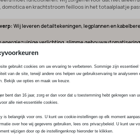
 domotica en krachtstroom feilloos in het totaalplaatje pas
werp:
Wij leveren detailtekeningen, legplannen en kabelber
 energiezuinige verlichting, slimme gebouwautomatisering
cyvoorkeuren
rlichting tot aarding en NEN3140-keuring, alles voldoet aa
ite gebruikt cookies om uw ervaring te verbeteren. Sommige zijn essentieel 
liteit van de site, terwijl andere ons helpen uw gebruikservaring te analyseren 
dieke controles, keuringen en slimme monitoring houden wi
n. Bekijk uw opties en maak uw keuze.
ger bent dan 16 jaar, zorg er dan voor dat u toestemming hebt gekregen van 
voor alle niet-essentiële cookies.
y is belangrijk voor ons. U kunt uw cookie-instellingen op elk moment aanpa
rmatie over hoe wij gegevens gebruiken, lees ons privacybeleid. U kunt uw v
ment wijzigen door op de instellingenknop hieronder te klikken.