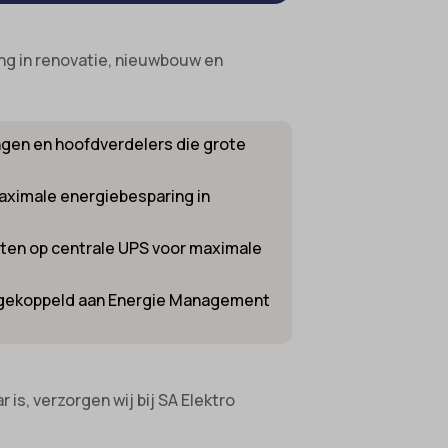
ing in renovatie, nieuwbouw en
ingen en hoofdverdelers die grote
aximale energiebesparing in
oten op centrale UPS voor maximale
, gekoppeld aan Energie Management
is, verzorgen wij bij SA Elektro