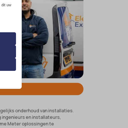
 dit uw
 de
ming van
 onze
ende
gelijks onderhoud van installaties.
ingenieurs en installateurs,
mme Meter oplossingen te