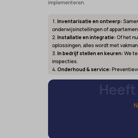
cookies
implementeren.
Ander
_gcl_au
cmplz_f
Deze c
mp_*_m
categor
Inventarisatie en ontwerp:
Samen 
_gcl_a
cmplz_
sajssd
onderwijsinstellingen of apparteme
_gcl_gs
cmplz_p
uc_user
Installatie en integratie:
Of het nu
intercom
cmplz_s
__guid
oplossingen, alles wordt met vakman
CONSE
In bedrijf stellen en keuren:
We tes
_dd_s
inspecties.
cookie_
_deCoo
Onderhoud & service:
Preventieve
Cookie
_ketch
Heeft
cookiec
_upscop
cookiel
acris_c
N
cookiey
amp_*
et-edito
av_lang
et-pb-r
av_tunn
et-pb-r
blocksy