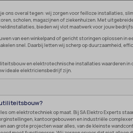
 je ons overal tegen: wij zorgen voor feilloze installaties
ntoren, scholen, magazijnen of ziekenhuizen. Met uitgebreid
ldinstallaties, bieden wij vlot maatwerk voor jouw bedrijf
uwen van een winkelpand of gericht storingen oplossen in e
akelen snel. Daarbij letten wij scherp op duurzaamheid, effi
liteitsbouw en elektrotechnische installaties waarderen in
uw ideale elektriciensbedrijf zijn.
utiliteitsbouw?
alles om elektrotechniek op maat. Bij SA Elektro Experts staa
orginstellingen, kantoorgebouwen en industriële complexen sl
ken aan grote projecten waar alles, van de kleinste wandc
ceerd moet functioneren. Wij zorgen ervoor dat niet alleen d