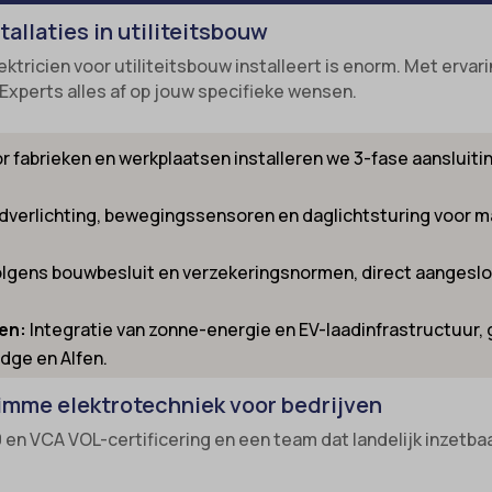
allaties in utiliteitsbouw
nsent
-cookie
ktricien voor utiliteitsbouw installeert is enorm. Met ervar
ns
_inet
 Experts alles af op jouw specifieke wensen.
_switch
led
-id-*
ie_accept
r fabrieken en werkplaatsen installeren we 3-fase aansluit
m-session-*
kie_consent
dverlichting, bewegingssensoren en daglichtsturing voor m
ie
permission_granted
nConsent
*
volgens bouwbesluit en verzekeringsnormen, direct aangesl
Id
_accepted
en:
Integratie van zonne-energie en EV-laadinfrastructuur
ne
Enabled
dge en Alfen.
ss_logged_in_*
limme elektrotechniek voor bedrijven
ss_test_cookie
ng-post-*
en VCA VOL-certificering en een team dat landelijk inzetbaar 
ings-*
mmend-sync-post-*
ings-time-*
d-post*