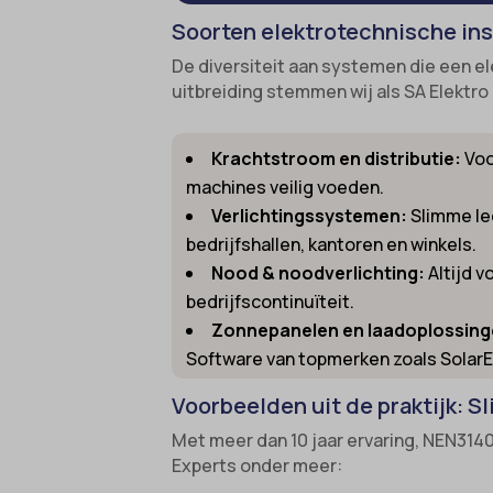
Soorten elektrotechnische inst
gdpr_co
borlabs
De diversiteit aan systemen die een ele
googtra
cato_fw
uitbreiding stemmen wij als SA Elektro
gt_auto
cb-enab
intercom
cc_cook
Krachtstroom en distributie:
Voo
interco
machines veilig voeden.
cli_coo
Verlichtingssystemen:
Slimme le
mhcook
cookie_
bedrijfshallen, kantoren en winkels.
Optano
cookie-
Nood & noodverlichting:
Altijd 
session
cookies
bedrijfscontinuïteit.
Zonnepanelen en laadoplossing
timezo
cookies
Software van topmerken zoals SolarE
wordpre
domain
Voorbeelden uit de praktijk: S
wordpre
et-editi
Met meer dan 10 jaar ervaring, NEN3140 
wp-sett
et-reco
Experts onder meer:
wp-sett
et-save