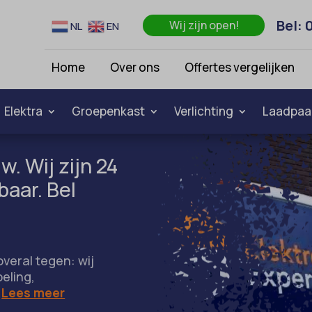
Bel: 
Wij zijn open!
NL
EN
Home
Over ons
Offertes vergelijken
Elektra
Groepenkast
Verlichting
Laadpaa
w. Wij zijn 24
baar. Bel
overal tegen: wij
beling,
…
Lees meer