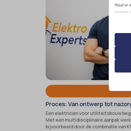
Houd er r
ervaring 
Essen
Essent
correc
de geb
Analy
__strip
Statis
bezoek
__TAG
asenha
Marke
catAcc
Proces: Van ontwerp tot nazorg
_ga
Market
gepers
cmplz_b
Een elektricien voor utiliteitsbouw beg
_ga_*
websit
Met een multidisciplinaire aanpak wer
cmplz_c
analyti
bijvoorbeeld door de combinatie van 
cmplz_