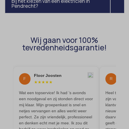
bij het kiezen van een elektricien in
Pendrecht?
MicrosoftApplicationsTelemetryDeviceId
MicrosoftApplicationsTelemetryFirstLaunchTime
OptanonAlertBoxClosed
Wij gaan voor 100%
perf_*
tevredenheidsgarantie!
popupShow
SameSite
sensorsdata2015jssdkcross
Floor Joosten
Ren
snconsent
F
R
★
★
★
★
★
★
★
ssm_au_c
Wat een topservice! Ik had ’s avonds
Heel tevrede
tarteaucitron
een noodgeval en zij stonden direct voor
zijn vak, is 
mij klaar. Mijn groepenkast is snel en
klantvriendel
termsfeed_pc1_consent
netjes vervangen en alles werkt weer
nieuwe elekt
perfect. Ze zijn vriendelijk, professioneel
daarvan. Werk
twCookieConsent
en denken echt met je mee. Ik zou dit
geeft goed a
wpc*
bedrijf zo weer inschakelen en raad ze
stopcontacte