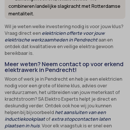
combineren landelijke slagkracht met Rotterdamse
uitgevers om gepersonaliseerde advertenties te tonen. Dit doen ze
cmplz_banner-status
_ga_*
door bezoekers over verschillende websites te volgen.
mentaliteit.
cmplz_consent_status
analytics_cookies
Details weergeven
Wil je weten welke investering nodig is voor jouw klus?
cmplz_consented_services
cookies-state
Andere diensten
Vraag direct een
elektricien offerte voor jouw
_gcl_au
cmplz_functional
Deze categorie omvat alle cookies, domeinen en services die niet
mp_*_mixpanel
elektrische werkzaamheden in Pendrecht
aan en
in de andere specifieke categorieën vallen of niet duidelijk zijn
ontdek dat kwalitatieve en veilige elektra gewoon
_gcl_aw
cmplz_marketing
sajssdk_2015_cross_new_user
gecategoriseerd.
bereikbaar is.
_gcl_gs
cmplz_preferences
uc_user_interaction
Details weergeven
Meer weten? Neem contact op voor erkend
intercom-device-id-*
cmplz_statistics
elektrawerk in Pendrecht!
__guid
CONSENT
Woon of werk je in Pendrecht en heb je een elektricien
_dd_s
nodig voor een grote of kleine klus, advies over
cookie_notice_accepted
verduurzamen, het uitbreiden van jouw meterkast of
_deCookiesConsent
CookieConsent
krachtstroom? SA Elektro Experts helpt je direct en
_ketch_consent_v1_
deskundig verder. Ontdek ook hoe wij jou kunnen
cookieconsent_status
helpen bij bijvoorbeeld
het aansluiten van een
_upscope__region
cookielawinfo-checkbox-*
inductiekookplaat
of
extra stopcontacten laten
acris_cookie_acc
plaatsen in huis
. Voor elk vraagstuk is er snel een
cookieyes-consent