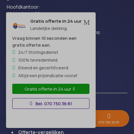
Hoofdkantoor:
Wegastraat 62,
2516 AP Den Haag
Gratis offerte in 24 uur
M
Landelijke dekking.
Let op: dit is geen bezoekadres, maar ons
Vraag binnen 10 seconden een
hoofdkantoor. Wij werken landelijk.
gratis offerte aan.
24/7 Storingsdienst
100% tevredenheid
Erkend en gecertificeerd
Altijd een prijsindicatie vooraf
Handige links
Gratis offerte in 24 uur
Bel: 070 750 36 81
Over-ons



Blog
Gratis offerte →
Whatsapp
070 750 36 81
FAQ
Offerte-vergelijken