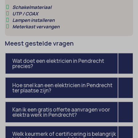
domain
wordpress_test_cookie
Schakelmateriaal
et-editing-post-*
UTP / COAX
wp-settings-*
Lampen installeren
et-recommend-sync-post-*
wp-settings-time-*
Meterkast vervangen
et-saved-post*
wpl_viewed_cookie
Meest gestelde vragen
et-saving-post-*
euCookie
Wat doet een elektricien in Pendrecht
ext_name
precies?
ezTOC_hidetoc-0
Hoe snel kan een elektricien in Pendrecht
fs-cc
ter plaatse zijn?
hide-*
i18next
Kan ik een gratis offerte aanvragen voor
elektra werk in Pendrecht?
kconsent
klaro
Welk keurmerk of certificering is belangrijk
marketing_cookies