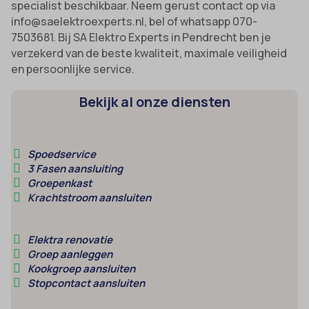
specialist beschikbaar. Neem gerust contact op via
amp_*
et-editor-available-post-*
info@saelektroexperts.nl, bel of whatsapp 070-
av_lang
7503681. Bij SA Elektro Experts in Pendrecht ben je
et-pb-recent-items-colors
verzekerd van de beste kwaliteit, maximale veiligheid
av_tunnel
et-pb-recent-items-font_family
en persoonlijke service.
blocksy_cookies_consent_accepted
gdpr_consent
Bekijk al onze diensten
borlabs-cookie
googtrans
cato_fw_inet
gt_auto_switch
cb-enabled
Spoedservice
intercom-id-*
3 Fasen aansluiting
cc_cookie_accept
intercom-session-*
Groepenkast
cli_cookie_consent
Krachtstroom aansluiten
mhcookie
cookie_permission_granted
OptanonConsent
Elektra renovatie
cookie-*
sessionId
Groep aanleggen
cookies_accepted
Kookgroep aansluiten
timezone
Stopcontact aansluiten
cookiesEnabled
wordpress_logged_in_*