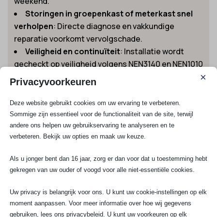
weekend.
Storingen in groepenkast of meterkast snel
verholpen
: Directe diagnose en vakkundige
reparatie voorkomt vervolgschade.
Veiligheid en continuïteit
: Installatie wordt
gecheckt op veiligheid volgens NEN3140 en NEN1010
×
richtlijnen.
Privacyvoorkeuren
Advies bij elektraproblemen
: Deskundig, eerlijk
en gericht op duurzame oplossingen voor de lange
Deze website gebruikt cookies om uw ervaring te verbeteren.
termijn.
Sommige zijn essentieel voor de functionaliteit van de site, terwijl
andere ons helpen uw gebruikservaring te analyseren en te
Wil je direct geholpen worden? Lees alles over onze
verbeteren. Bekijk uw opties en maak uw keuze.
24/7 elektricien spoedservice in Pendrecht
of bel of
whatsapp naar 070-7503681. Ook kun je mailen naar
Als u jonger bent dan 16 jaar, zorg er dan voor dat u toestemming hebt
info@saelektroexperts.nl.
gekregen van uw ouder of voogd voor alle niet-essentiële cookies.
Waarom kiezen voor SA Elektro Experts uit
Uw privacy is belangrijk voor ons. U kunt uw cookie-instellingen op elk
Pendrecht?
moment aanpassen. Voor meer informatie over hoe wij gegevens
Wij onderscheiden ons als elektricien Pendrecht door
gebruiken, lees ons privacybeleid. U kunt uw voorkeuren op elk