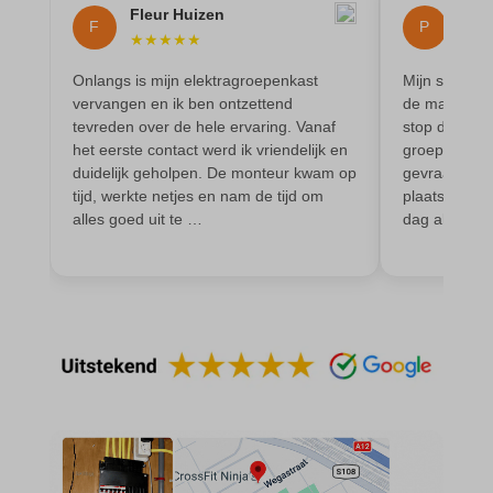
domain
wordpress_test_cookie
Fleur Huizen
Phil
F
P
★
★
★
★
★
★
★
et-editing-post-*
wp-settings-*
et-recommend-sync-post-*
Onlangs is mijn elektragroepenkast
Mijn stoppe
wp-settings-time-*
vervangen en ik ben ontzettend
de magnetron
et-saved-post*
wpl_viewed_cookie
tevreden over de hele ervaring. Vanaf
stop door. Ik
het eerste contact werd ik vriendelijk en
groepen. Dus
et-saving-post-*
duidelijk geholpen. De monteur kwam op
gevraagd of 
euCookie
tijd, werkte netjes en nam de tijd om
plaatsen. Ge
alles goed uit te …
dag al. De 
ext_name
ezTOC_hidetoc-0
fs-cc
hide-*
i18next
kconsent
klaro
marketing_cookies