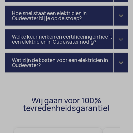
amp_*
et-editor-available-post-*
Hoe snel staat een elektricien in
av_lang
et-pb-recent-items-colors
Oudewater bij je op de stoep?
av_tunnel
et-pb-recent-items-font_family
blocksy_cookies_consent_accepted
gdpr_consent
Welke keurmerken en certificeringen heeft
een elektricien in Oudewater nodig?
borlabs-cookie
googtrans
cato_fw_inet
gt_auto_switch
Wat zijn de kosten voor een elektricien in
cb-enabled
Oudewater?
intercom-id-*
cc_cookie_accept
intercom-session-*
cli_cookie_consent
mhcookie
cookie_permission_granted
OptanonConsent
Wij gaan voor 100%
cookie-*
tevredenheidsgarantie!
sessionId
cookies_accepted
timezone
cookiesEnabled
wordpress_logged_in_*