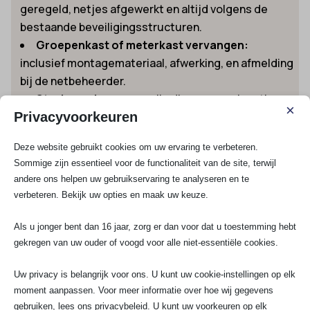
geregeld, netjes afgewerkt en altijd volgens de
bestaande beveiligingsstructuren.
Groepenkast of meterkast vervangen:
inclusief montagemateriaal, afwerking, en afmelding
bij de netbeheerder.
Storing oplossen:
snelle diagnose op locatie
×
Privacyvoorkeuren
met spoedservice. Je belt en wij staan klaar, ook in
het weekend of ’s avonds laat.
Deze website gebruikt cookies om uw ervaring te verbeteren.
Duurzaam installeren:
van laadpalen tot slimme
Sommige zijn essentieel voor de functionaliteit van de site, terwijl
meters, wij denken vooruit en leveren alles
andere ons helpen uw gebruikservaring te analyseren en te
gebruiksklaar op. Meer weten over directe
verbeteren. Bekijk uw opties en maak uw keuze.
inzetbaarheid of wachttijden? Ontdek nu onze
unieke beschikbaarheid onder elektricien direct
Als u jonger bent dan 16 jaar, zorg er dan voor dat u toestemming hebt
beschikbaar
beschikbare elektricien regio
gekregen van uw ouder of voogd voor alle niet-essentiële cookies.
Oudewater
.
Uw privacy is belangrijk voor ons. U kunt uw cookie-instellingen op elk
Contact opnemen en snel offertes
moment aanpassen. Voor meer informatie over hoe wij gegevens
vergelijken
gebruiken, lees ons privacybeleid. U kunt uw voorkeuren op elk