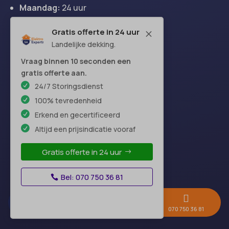
Maandag:
24 uur
Dinsdag:
24 uur
Gratis offerte in 24 uur
M
Woensdag:
24 uur
Landelijke dekking.
Donderdag:
24 uur
Vrijdag:
24 uur
Vraag binnen 10 seconden een
gratis offerte aan.
Zaterdag:
24 uur
24/7 Storingsdienst
Zondag:
24 uur
100% tevredenheid
Erkend en gecertificeerd
Altijd een prijsindicatie vooraf
Hoofdkantoor
Gratis offerte in 24 uur
Bel: 070 750 36 81



Gratis offerte →
Whatsapp
070 750 36 81