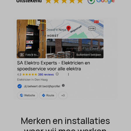
MicrosoftApplicationsTelemetryDeviceId
MicrosoftApplicationsTelemetryFirstLaunchTime
OptanonAlertBoxClosed
perf_*
popupShow
SameSite
sensorsdata2015jssdkcross
snconsent
ssm_au_c
tarteaucitron
termsfeed_pc1_consent
Merken en installaties
twCookieConsent
wpc*