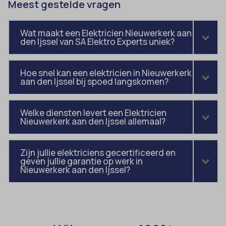
Meest gestelde vragen
amp_*
et-editor-available-post-*
av_lang
et-pb-recent-items-colors
Wat maakt een Elektricien Nieuwerkerk aan
av_tunnel
den Ijssel van SA Elektro Experts uniek?
et-pb-recent-items-font_family
blocksy_cookies_consent_accepted
gdpr_consent
Hoe snel kan een elektricien in Nieuwerkerk
borlabs-cookie
googtrans
aan den Ijssel bij spoed langskomen?
cato_fw_inet
gt_auto_switch
cb-enabled
Welke diensten levert een Elektricien
intercom-id-*
Nieuwerkerk aan den Ijssel allemaal?
cc_cookie_accept
intercom-session-*
cli_cookie_consent
mhcookie
Zijn jullie elektriciens gecertificeerd en
geven jullie garantie op werk in
cookie_permission_granted
OptanonConsent
Nieuwerkerk aan den Ijssel?
cookie-*
sessionId
cookies_accepted
timezone
cookiesEnabled
wordpress_logged_in_*