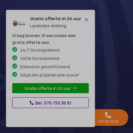
Gratis offerte in 24 uur
M
Openingstijden
Landelijke dekking.
Vraag binnen 10 seconden een
Maandag:
24 uur
gratis offerte aan.
Dinsdag:
24 uur
24/7 Storingsdienst
Woensdag:
24 uur
100% tevredenheid
Donderdag:
24 uur
Erkend en gecertificeerd
Vrijdag:
24 uur
Altijd een prijsindicatie vooraf
Zaterdag:
24 uur
Zondag:
24 uur
Gratis offerte in 24 uur
Bel: 070 750 36 81
Hoofdkantoor



Gratis offerte →
Whatsapp
070 750 36 81