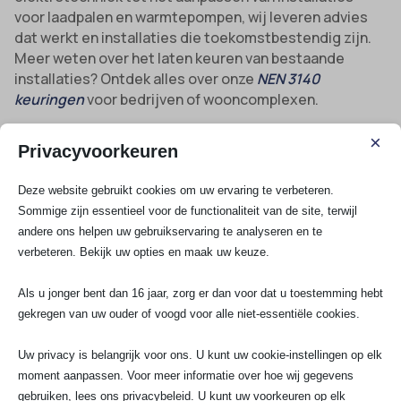
voor laadpalen en warmtepompen, wij leveren advies
dat werkt en installaties die toekomstbestendig zijn.
Meer weten over het laten keuren van bestaande
installaties? Ontdek alles over onze
NEN 3140
keuringen
voor bedrijven of wooncomplexen.
Waarom kiezen voor SA Elektro Experts als
×
elektricien in Nieuwerkerk aan den Ijssel?
Privacyvoorkeuren
Deze website gebruikt cookies om uw ervaring te verbeteren.
Erkend, gecertificeerd en verzekerd
: Alleen
Sommige zijn essentieel voor de functionaliteit van de site, terwijl
vakbekwame elektriciens met de juiste diploma’s en
andere ons helpen uw gebruikservaring te analyseren en te
meer dan 10 jaar ervaring in Nieuwerkerk en Zuidplas
verbeteren. Bekijk uw opties en maak uw keuze.
regio.
24/7 spoedhulp bij stroomstoringen
: Snel ter
Als u jonger bent dan 16 jaar, zorg er dan voor dat u toestemming hebt
plaatse als het moet, met noodoplossingen die
gekregen van uw ouder of voogd voor alle niet-essentiële cookies.
werken.
Uw privacy is belangrijk voor ons. U kunt uw cookie-instellingen op elk
Kosten altijd vooraf duidelijk
: Geen
moment aanpassen. Voor meer informatie over hoe wij gegevens
onverwachte rekeningen achteraf, gratis offerte en
gebruiken, lees ons privacybeleid. U kunt uw voorkeuren op elk