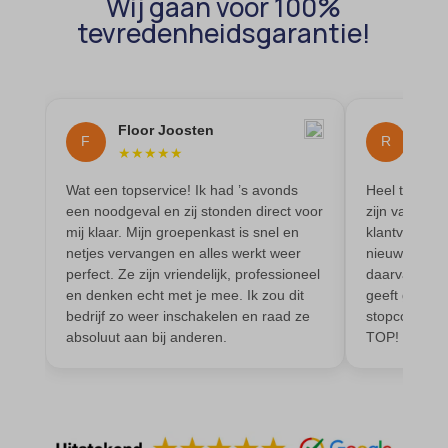
Wij gaan voor 100%
domain
wordpress_test_cookie
tevredenheidsgarantie!
et-editing-post-*
wp-settings-*
et-recommend-sync-post-*
wp-settings-time-*
et-saved-post*
wpl_viewed_cookie
Floor Joosten
Ren
et-saving-post-*
F
R
★
★
★
★
★
★
★
euCookie
Wat een topservice! Ik had ’s avonds
Heel tevrede
ext_name
een noodgeval en zij stonden direct voor
zijn vak, is 
mij klaar. Mijn groepenkast is snel en
klantvriendel
ezTOC_hidetoc-0
netjes vervangen en alles werkt weer
nieuwe elekt
perfect. Ze zijn vriendelijk, professioneel
daarvan. Werk
fs-cc
en denken echt met je mee. Ik zou dit
geeft goed a
hide-*
bedrijf zo weer inschakelen en raad ze
stopcontacte
absoluut aan bij anderen.
TOP!
i18next
kconsent
klaro
marketing_cookies