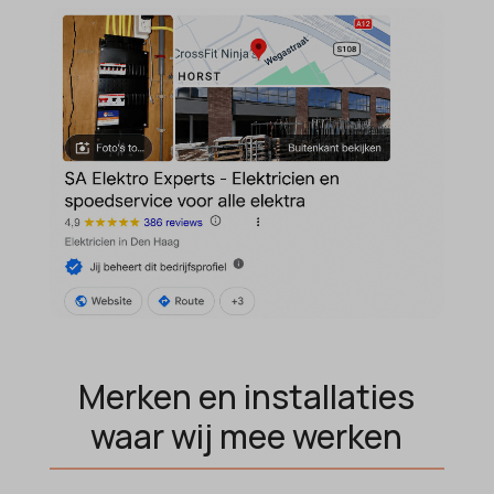
domain
wordpress_test_cookie
et-editing-post-*
wp-settings-*
et-recommend-sync-post-*
wp-settings-time-*
et-saved-post*
wpl_viewed_cookie
et-saving-post-*
euCookie
ext_name
ezTOC_hidetoc-0
fs-cc
hide-*
i18next
Merken en installaties
kconsent
waar wij mee werken
klaro
marketing_cookies