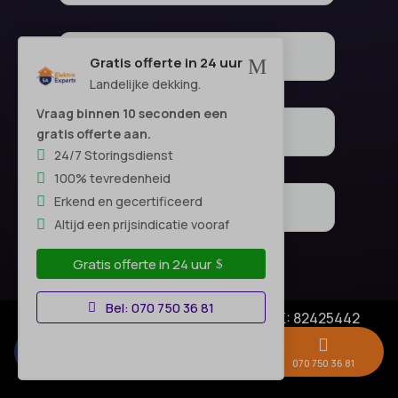
Gratis offerte in 24 uur
M
Landelijke dekking.
Vraag binnen 10 seconden een
gratis offerte aan.
24/7 Storingsdienst
100% tevredenheid
Erkend en gecertificeerd
Altijd een prijsindicatie vooraf
Gratis offerte in 24 uur
Bel: 070 750 36 81
© Copyright SA Elektro Experts - KVK: 82425442
Privacyverklaring
|
Algemene voorwaarden



Disclaimer
–
Gratis offerte →
Whatsapp
070 750 36 81