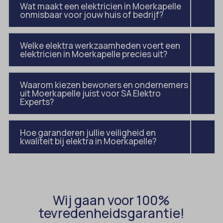
Wat maakt een elektricien in Moerkapelle
uitgevers om gepersonaliseerde advertenties te tonen. Dit doen ze
cmplz_banner-status
onmisbaar voor jouw huis of bedrijf?
_ga_*
door bezoekers over verschillende websites te volgen.
cmplz_consent_status
analytics_cookies
Details weergeven
Welke elektra werkzaamheden voert een
cmplz_consented_services
cookies-state
Andere diensten
elektricien in Moerkapelle precies uit?
_gcl_au
cmplz_functional
Deze categorie omvat alle cookies, domeinen en services die niet
mp_*_mixpanel
in de andere specifieke categorieën vallen of niet duidelijk zijn
_gcl_aw
cmplz_marketing
sajssdk_2015_cross_new_user
Waarom kiezen bewoners en ondernemers
gecategoriseerd.
uit Moerkapelle juist voor SA Elektro
_gcl_gs
cmplz_preferences
uc_user_interaction
Experts?
Details weergeven
intercom-device-id-*
cmplz_statistics
__guid
CONSENT
Hoe garanderen jullie veiligheid en
kwaliteit bij elektra in Moerkapelle?
_dd_s
cookie_notice_accepted
_deCookiesConsent
CookieConsent
_ketch_consent_v1_
cookieconsent_status
_upscope__region
Wij gaan voor 100%
cookielawinfo-checkbox-*
tevredenheidsgarantie!
acris_cookie_acc
cookieyes-consent