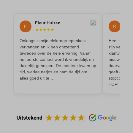
amp_*
et-editor-available-post-*
av_lang
et-pb-recent-items-colors
Fleur Huizen
Ren
av_tunnel
et-pb-recent-items-font_family
F
R
★
★
★
★
★
★
★
blocksy_cookies_consent_accepted
gdpr_consent
Onlangs is mijn elektragroepenkast
Heel tevrede
borlabs-cookie
googtrans
vervangen en ik ben ontzettend
zijn vak, is 
tevreden over de hele ervaring. Vanaf
klantvriendel
cato_fw_inet
gt_auto_switch
het eerste contact werd ik vriendelijk en
nieuwe elekt
cb-enabled
duidelijk geholpen. De monteur kwam op
daarvan. Werk
intercom-id-*
tijd, werkte netjes en nam de tijd om
geeft goed a
cc_cookie_accept
intercom-session-*
alles goed uit te …
stopcontacte
cli_cookie_consent
TOP!
mhcookie
cookie_permission_granted
OptanonConsent
cookie-*
sessionId
cookies_accepted
timezone
cookiesEnabled
wordpress_logged_in_*