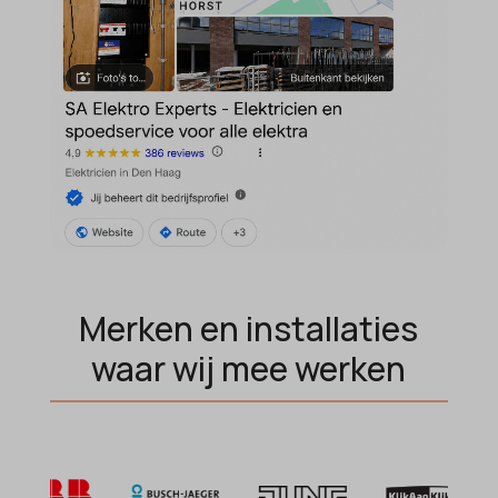
MicrosoftApplicationsTelemetryDeviceId
MicrosoftApplicationsTelemetryFirstLaunchTime
OptanonAlertBoxClosed
perf_*
popupShow
SameSite
sensorsdata2015jssdkcross
snconsent
Merken en installaties
ssm_au_c
waar wij mee werken
tarteaucitron
termsfeed_pc1_consent
twCookieConsent
wpc*