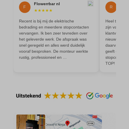
domain
wordpress_test_cookie
Flowerrbar nl
Ren
F
R
★
★
★
★
★
★
★
et-editing-post-*
wp-settings-*
et-recommend-sync-post-*
Recent is bij mij de elektrische
Heel tevrede
wp-settings-time-*
bedrading en meerdere stopcontacten
zijn vak, is 
et-saved-post*
wpl_viewed_cookie
vervangen. Ik ben zeer tevreden over
klantvriendel
het geleverde werk. De afspraak was
nieuwe elekt
et-saving-post-*
snel geregeld en alles werd duidelijk
daarvan. Werk
euCookie
vooraf besproken. De monteur werkte
geeft goed a
rustig, professioneel en …
stopcontacte
ext_name
TOP!
ezTOC_hidetoc-0
fs-cc
hide-*
i18next
kconsent
klaro
marketing_cookies