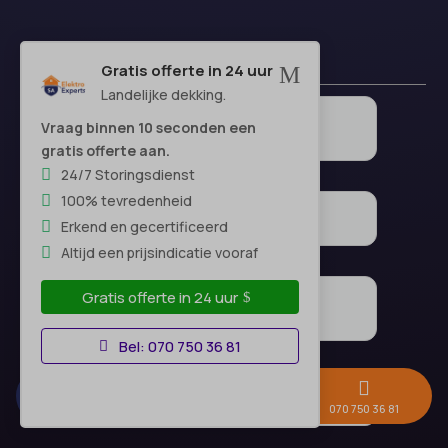
Gratis offerte in 24 uur
M
Landelijke dekking.
Vraag binnen 10 seconden een
gratis offerte aan.
24/7 Storingsdienst
100% tevredenheid
Erkend en gecertificeerd
Altijd een prijsindicatie vooraf
Gratis offerte in 24 uur
Bel: 070 750 36 81



Gratis offerte →
Whatsapp
070 750 36 81