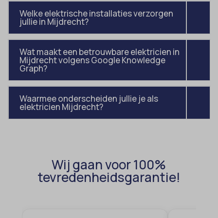
amp_*
et-editor-available-post-*
Welke elektrische installaties verzorgen
jullie in Mijdrecht?
av_lang
et-pb-recent-items-colors
av_tunnel
et-pb-recent-items-font_family
Wat maakt een betrouwbare elektricien in
blocksy_cookies_consent_accepted
gdpr_consent
Mijdrecht volgens Google Knowledge
Graph?
borlabs-cookie
googtrans
cato_fw_inet
gt_auto_switch
Waarmee onderscheiden jullie je als
cb-enabled
elektricien Mijdrecht?
intercom-id-*
cc_cookie_accept
intercom-session-*
cli_cookie_consent
mhcookie
cookie_permission_granted
OptanonConsent
Wij gaan voor 100%
cookie-*
tevredenheidsgarantie!
sessionId
cookies_accepted
timezone
cookiesEnabled
wordpress_logged_in_*