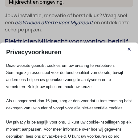
Mijdrecht en omgeving.
Jouw installatie, renovatie of herstelklus? Vraag snel
een
elektricien offerte voor Mijdrecht
en ontdek onze
scherpe prijzen.
Elektricien Mijdrecht voor woning, bedrijf
en VvE
×
Privacyvoorkeuren
Van het oplossen van een storing in je woning tot het
realiseren van een compleet nieuwe installatie in een
Deze website gebruikt cookies om uw ervaring te verbeteren.
bedrijf. We werken met lokale expertise, maar altijd
Sommige zijn essentieel voor de functionaliteit van de site, terwijl
met landelijke slagkracht:
andere ons helpen uw gebruikservaring te analyseren en te
verbeteren. Bekijk uw opties en maak uw keuze.
Woningen en appartementen:
Renovatie,
Als u jonger bent dan 16 jaar, zorg er dan voor dat u toestemming hebt
nieuwbouw, slimme thuisoplossingen en 24/7
gekregen van uw ouder of voogd voor alle niet-essentiële cookies.
storingsdienst.
Bedrijven, zorg en scholen:
Inspectie,
Uw privacy is belangrijk voor ons. U kunt uw cookie-instellingen op elk
uitbreiding of herkeuring volgens NEN3140,
moment aanpassen. Voor meer informatie over hoe wij gegevens
noodverlichting en voorzieningen voor elektrisch
gebruiken, lees ons privacybeleid. U kunt uw voorkeuren op elk