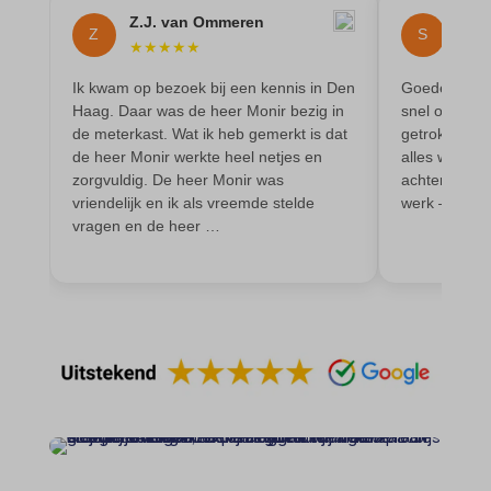
wp-settings-time-*
Z.J. van Ommeren
Sir
et-saved-post*
Z
S
wpl_viewed_cookie
★
★
★
★
★
★
★
et-saving-post-*
Ik kwam op bezoek bij een kennis in Den
Goede elektr
euCookie
Haag. Daar was de heer Monir bezig in
snel opgelos
de meterkast. Wat ik heb gemerkt is dat
getrokken vo
ext_name
de heer Monir werkte heel netjes en
alles werkt p
zorgvuldig. De heer Monir was
achtergelaten
ezTOC_hidetoc-0
vriendelijk en ik als vreemde stelde
werk – zeker
fs-cc
vragen en de heer …
hide-*
i18next
kconsent
klaro
marketing_cookies
MicrosoftApplicationsTelemetryDeviceId
MicrosoftApplicationsTelemetryFirstLaunchTime