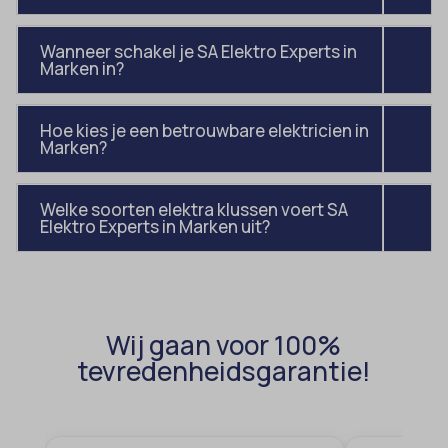
av_tunnel
et-pb-recent-items-font_family
blocksy_cookies_consent_accepted
gdpr_consent
Wanneer schakel je SA Elektro Experts in
Marken in?
borlabs-cookie
googtrans
cato_fw_inet
gt_auto_switch
Hoe kies je een betrouwbare elektricien in
cb-enabled
Marken?
intercom-id-*
cc_cookie_accept
intercom-session-*
cli_cookie_consent
Welke soorten elektra klussen voert SA
mhcookie
Elektro Experts in Marken uit?
cookie_permission_granted
OptanonConsent
cookie-*
sessionId
cookies_accepted
timezone
Wij gaan voor 100%
cookiesEnabled
wordpress_logged_in_*
tevredenheidsgarantie!
domain
wordpress_test_cookie
et-editing-post-*
wp-settings-*
et-recommend-sync-post-*