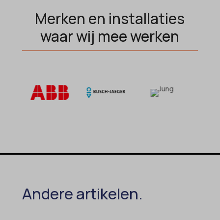
OptanonAlertBoxClosed
Merken en installaties
perf_*
waar wij mee werken
popupShow
SameSite
sensorsdata2015jssdkcross
snconsent
ssm_au_c
tarteaucitron
termsfeed_pc1_consent
twCookieConsent
wpc*
Andere artikelen.