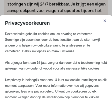
storingen zijn wij 24/7 bereikbaar. Je krijgt een eigen
aanspreekpunt voor vragen of updates tijdens het
project.
×
Privacyvoorkeuren
Maatwerk en transparantie:
Elke klus is uniek
en krijgt onze volledige aandacht. Prijs is altijd op
Deze website gebruikt cookies om uw ervaring te verbeteren.
aanvraag, passend bij jouw specifieke situatie.
Sommige zijn essentieel voor de functionaliteit van de site, terwijl
Duidelijke garanties op levering en nazorg:
andere ons helpen uw gebruikservaring te analyseren en te
Veiligheid, kwaliteit, en tevredenheid zijn
verbeteren. Bekijk uw opties en maak uw keuze.
vanzelfsprekend en gewaarborgd.
Als u jonger bent dan 16 jaar, zorg er dan voor dat u toestemming hebt
Elektricien Marken voor bedrijven en
gekregen van uw ouder of voogd voor alle niet-essentiële cookies.
particulieren
Of je nu een ondernemer bent met een horecapand aan
Uw privacy is belangrijk voor ons. U kunt uw cookie-instellingen op elk
de haven, een particuliere bewoner van een van de
moment aanpassen. Voor meer informatie over hoe wij gegevens
karakteristieke huizen, of een VvE die verantwoord
gebruiken, lees ons privacybeleid. U kunt uw voorkeuren op elk
onderhoud zoekt: wij hebben de kennis in huis voor elk
moment wijzigen door op de instellingenknop hieronder te klikken.
project en regelen desgewenst keuringen of
inspecties voor verzekeraars. We zijn deskundig in het
Houd er rekening mee dat als u ervoor kiest bepaalde soorten cookies