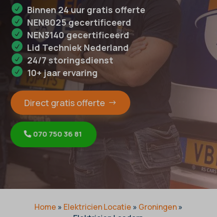
Binnen 24 uur gratis offerte
NEN8025 gecertificeerd
NEN3140 gecertificeerd
Lid Techniek Nederland
24/7 storingsdienst
10+ jaar ervaring
Direct gratis offerte
070 750 36 81
Home
»
Elektricien Locatie
»
Groningen
»