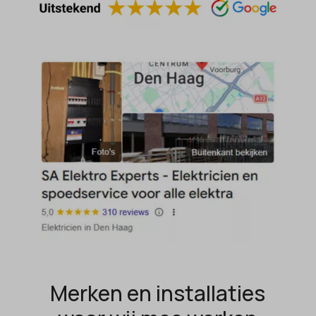
popupShow
SameSite
sensorsdata2015jssdkcross
snconsent
ssm_au_c
tarteaucitron
termsfeed_pc1_consent
twCookieConsent
wpc*
Merken en installaties