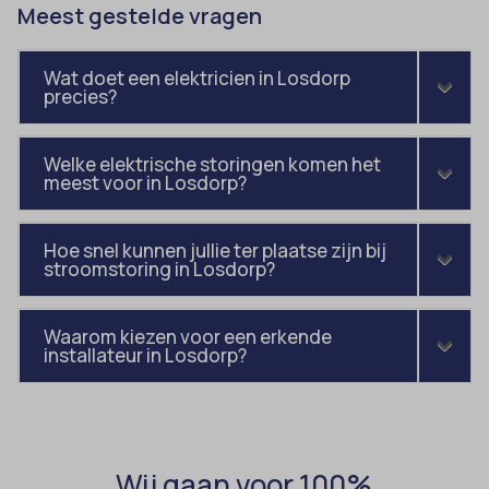
Meest gestelde vragen
blocksy_cookies_consent_accepted
et-pb-recent-items-colors
borlabs-cookie
et-pb-recent-items-font_family
Wat doet een elektricien in Losdorp
cato_fw_inet
precies?
gdpr_consent
cb-enabled
googtrans
cc_cookie_accept
Welke elektrische storingen komen het
gt_auto_switch
meest voor in Losdorp?
cli_cookie_consent
intercom-id-*
cookie_permission_granted
intercom-session-*
Hoe snel kunnen jullie ter plaatse zijn bij
stroomstoring in Losdorp?
cookie-*
mhcookie
cookies_accepted
OptanonConsent
Waarom kiezen voor een erkende
domain
installateur in Losdorp?
timezone
et-editing-post-*
wordpress_logged_in_*
et-recommend-sync-post-*
wordpress_test_cookie
et-saved-post*
wp-settings-*
Wij gaan voor 100%