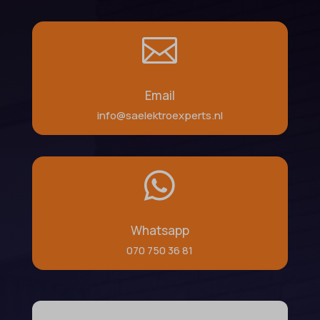

Email
info@saelektroexperts.nl

Whatsapp
070 750 36 81