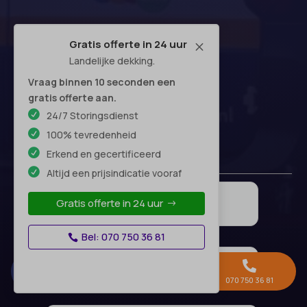
Gratis offerte in 24 uur
M
Landelijke dekking.
Vraag binnen 10 seconden een
gratis offerte aan.
24/7 Storingsdienst
100% tevredenheid
Erkend en gecertificeerd
Altijd een prijsindicatie vooraf
Gratis offerte in 24 uur
Bel: 070 750 36 81



Gratis offerte →
Whatsapp
070 750 36 81