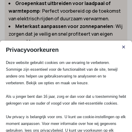
Groepenkast uitbreiden voor laadpaal of
warmtepomp
: Perfect voorbereid op de toekomst
van elektrisch rijden of duurzaam verwarmen.
Meterkast aanpassen voor zonnepanelen
: Wij
zorgen dat je veilig en snel profiteert van eigen
opgewekte energie.
×
Uitbreiden van schakelmateriaal, dimmers en
Privacyvoorkeuren
slimme verlichting
: Meer bedieningsgemak en
Deze website gebruikt cookies om uw ervaring te verbeteren.
energiezuinig wonen in Losdorp.
Sommige zijn essentieel voor de functionaliteit van de site, terwijl
Zakelijke keuring en onderhoud volgens NEN-
andere ons helpen uw gebruikservaring te analyseren en te
normen
: Installatie- en periodieke keuringen die
verbeteren. Bekijk uw opties en maak uw keuze.
verzekeraars én Arbo-veiligheid dekken.
Vervangen van oude bedrading in
Als u jonger bent dan 16 jaar, zorg er dan voor dat u toestemming hebt
monumentale panden
: Verantwoord vernieuwen
gekregen van uw ouder of voogd voor alle niet-essentiële cookies.
zonder afbreuk aan historische details.
Uw privacy is belangrijk voor ons. U kunt uw cookie-instellingen op elk
Ben je benieuwd naar de mogelijkheden van een
moment aanpassen. Voor meer informatie over hoe wij gegevens
groepenkast uitbreiding
of moet er in jouw
gebruiken, lees ons privacybeleid. U kunt uw voorkeuren op elk