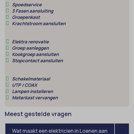
amp_*
Spoedservice
et-editor-available-post-*
3 Fasen aansluiting
av_lang
et-pb-recent-items-colors
Groepenkast
Krachtstroom aansluiten
av_tunnel
et-pb-recent-items-font_family
blocksy_cookies_consent_accepted
gdpr_consent
Elektra renovatie
borlabs-cookie
googtrans
Groep aanleggen
Kookgroep aansluiten
cato_fw_inet
gt_auto_switch
Stopcontact aansluiten
cb-enabled
intercom-id-*
cc_cookie_accept
intercom-session-*
Schakelmateriaal
UTP / COAX
cli_cookie_consent
mhcookie
Lampen installeren
cookie_permission_granted
OptanonConsent
Meterkast vervangen
cookie-*
sessionId
Meest gestelde vragen
cookies_accepted
timezone
cookiesEnabled
wordpress_logged_in_*
Wat maakt een elektricien in Loenen aan