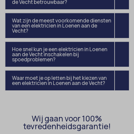
de Vecht betrouwbaar?
domain
wordpress_test_cookie
et-editing-post-*
wp-settings-*
Wat zijn de meest voorkomende diensten
et-recommend-sync-post-*
wp-settings-time-*
van een elektricien in Loenen aan de
Vecht?
et-saved-post*
wpl_viewed_cookie
et-saving-post-*
Hoe snel kun je een elektricien in Loenen
euCookie
aan de Vecht inschakelen bij
spoedproblemen?
ext_name
ezTOC_hidetoc-0
Waar moet je op letten bij het kiezen van
een elektricien in Loenen aan de Vecht?
fs-cc
hide-*
i18next
kconsent
Wij gaan voor 100%
tevredenheidsgarantie!
klaro
marketing_cookies