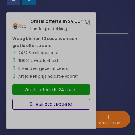
Gratis offerte in 24 uur
M
Handige links
Landelijke dekking.
Vraag binnen 10 seconden een
gratis offerte aan.
Over-ons
24/7 Storingsdienst
Blog
100% tevredenheid
FAQ
Erkend en gecertificeerd
Offerte-vergelijken
Altijd een prijsindicatie vooraf
Beoordelingen
Algemene voorwaarden
Gratis offerte in 24 uur
Disclaimer
Bel: 070 750 36 81
Begrippenlijst
Contact



Gratis offerte →
Whatsapp
070 750 36 81