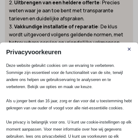
Uitbrengen van een heldere offerte
: Precies
weten waar je aan toe bent met transparante
tarieven en duidelijke afspraken.
Vakkundige installatie of reparatie
: De klus
wordt uitgevoerd volgens geldende normen, met
betrouwbare service en vriendelijke vakmensen.
×
Controle en oplevering met garantie
: We ronden
Privacyvoorkeuren
alles netjes af en bieden volledige garantie op het
Deze website gebruikt cookies om uw ervaring te verbeteren.
werk.
Sommige zijn essentieel voor de functionaliteit van de site, terwijl
Voorbeelden van installaties en
andere ons helpen uw gebruikservaring te analyseren en te
elektrische oplossingen in Loenen aan de
verbeteren. Bekijk uw opties en maak uw keuze.
Vecht
In onze historie hebben we uiteenlopende opdrachten
Als u jonger bent dan 16 jaar, zorg er dan voor dat u toestemming hebt
uitgevoerd in Loenen aan de Vecht:
gekregen van uw ouder of voogd voor alle niet-essentiële cookies.
Uw privacy is belangrijk voor ons. U kunt uw cookie-instellingen op elk
Complete meterkastvervanging bij
moment aanpassen. Voor meer informatie over hoe wij gegevens
monumentale villa aan de Vecht
: Oude
gebruiken, lees ons privacybeleid. U kunt uw voorkeuren op elk