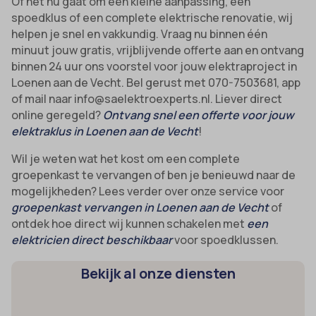
Of het nu gaat om een kleine aanpassing, een
uitgevers om gepersonaliseerde advertenties te tonen. Dit doen ze
spoedklus of een complete elektrische renovatie, wij
cmplz_banner-status
_ga_*
door bezoekers over verschillende websites te volgen.
helpen je snel en vakkundig. Vraag nu binnen één
cmplz_consent_status
analytics_cookies
minuut jouw gratis, vrijblijvende offerte aan en ontvang
Details weergeven
binnen 24 uur ons voorstel voor jouw elektraproject in
cmplz_consented_services
cookies-state
Andere diensten
Loenen aan de Vecht. Bel gerust met 070-7503681, app
_gcl_au
cmplz_functional
Deze categorie omvat alle cookies, domeinen en services die niet
mp_*_mixpanel
of mail naar info@saelektroexperts.nl. Liever direct
in de andere specifieke categorieën vallen of niet duidelijk zijn
_gcl_aw
cmplz_marketing
online geregeld?
Ontvang snel een offerte voor jouw
sajssdk_2015_cross_new_user
gecategoriseerd.
elektraklus in Loenen aan de Vecht
!
_gcl_gs
cmplz_preferences
uc_user_interaction
Details weergeven
Wil je weten wat het kost om een complete
intercom-device-id-*
cmplz_statistics
groepenkast te vervangen of ben je benieuwd naar de
__guid
CONSENT
mogelijkheden? Lees verder over onze service voor
_dd_s
groepenkast vervangen in Loenen aan de Vecht
of
cookie_notice_accepted
ontdek hoe direct wij kunnen schakelen met
een
_deCookiesConsent
CookieConsent
elektricien direct beschikbaar
voor spoedklussen.
_ketch_consent_v1_
cookieconsent_status
Bekijk al onze diensten
_upscope__region
cookielawinfo-checkbox-*
acris_cookie_acc
cookieyes-consent