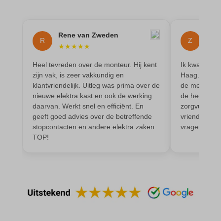
MicrosoftApplicationsTelemetryDeviceId
MicrosoftApplicationsTelemetryFirstLaunchTime
Rene van Zweden
Z.J
R
Z
★
★
★
★
★
★
★
OptanonAlertBoxClosed
Heel tevreden over de monteur. Hij kent
Ik kwam op b
perf_*
zijn vak, is zeer vakkundig en
Haag. Daar w
popupShow
klantvriendelijk. Uitleg was prima over de
de meterkast
nieuwe elektra kast en ook de werking
de heer Moni
SameSite
daarvan. Werkt snel en efficiënt. En
zorgvuldig. 
geeft goed advies over de betreffende
vriendelijk e
sensorsdata2015jssdkcross
stopcontacten en andere elektra zaken.
vragen en d
snconsent
TOP!
ssm_au_c
tarteaucitron
termsfeed_pc1_consent
twCookieConsent
wpc*