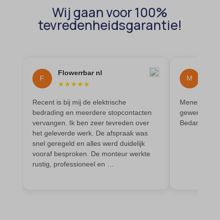
et-editing-post-*
wordpress_test_cookie
Wij gaan voor 100%
et-recommend-sync-post-*
tevredenheidsgarantie!
wp-settings-*
et-saved-post*
wp-settings-time-*
et-saving-post-*
wpl_viewed_cookie
euCookie
Flowerrbar nl
Mai
F
M
★
★
★
★
★
★
★
ext_name
Recent is bij mij de elektrische
Meneer heeft
ezTOC_hidetoc-0
bedrading en meerdere stopcontacten
gewerkt en oo
fs-cc
vervangen. Ik ben zeer tevreden over
Bedankt
het geleverde werk. De afspraak was
hide-*
snel geregeld en alles werd duidelijk
i18next
vooraf besproken. De monteur werkte
rustig, professioneel en …
kconsent
klaro
marketing_cookies
MicrosoftApplicationsTelemetryDeviceId