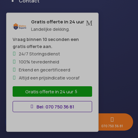
Contact
Gratis offerte in 24 uur
M
Openingstijden
Landelijke dekking.
Vraag binnen 10 seconden een
Maandag:
24 uur
gratis offerte aan.
Dinsdag:
24 uur
24/7 Storingsdienst
Woensdag:
24 uur
100% tevredenheid
Donderdag:
24 uur
Erkend en gecertificeerd
Vrijdag:
24 uur
Altijd een prijsindicatie vooraf
Zaterdag:
24 uur
Gratis offerte in 24 uur
Zondag:
24 uur
Bel: 070 750 36 81



Hoofdkantoor
Gratis offerte →
Whatsapp
070 750 36 81