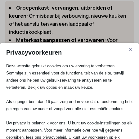
Groepenkast: vervangen, uitbreiden of
keuren
: Onmisbaar bij verbouwing, nieuwe keuken
of het aansluiten van een laadpaal of
inductiekookplaat.
Meterkast aanpassen of verzwaren
: Voor
toekomstige uitbreiding, zonnepanelen,
×
Privacyvoorkeuren
krachtstroom of warmtepomp.
Licht- en stroomvoorziening aanleggen in de
Deze website gebruikt cookies om uw ervaring te verbeteren.
tuin, schuur of zolder
: Altijd veilig uitgevoerd,
Sommige zijn essentieel voor de functionaliteit van de site, terwijl
inclusief waterdichte buitenstopcontacten en
andere ons helpen uw gebruikservaring te analyseren en te
verbeteren. Bekijk uw opties en maak uw keuze.
bewegingssensoren.
Inductiekookplaat aansluiten of perilex-
Als u jonger bent dan 16 jaar, zorg er dan voor dat u toestemming hebt
installatie plaatsen
: Wij zorgen voor de juiste
gekregen van uw ouder of voogd voor alle niet-essentiële cookies.
bekabeling, extra groepen en veilige aansluiting in je
meterkast.
Uw privacy is belangrijk voor ons. U kunt uw cookie-instellingen op elk
Aarding aanleggen en controleren
: Onmisbaar
moment aanpassen. Voor meer informatie over hoe wij gegevens
voor veiligheid, voorkomt kans op schokken en
gebruiken, lees ons privacybeleid. U kunt uw voorkeuren op elk