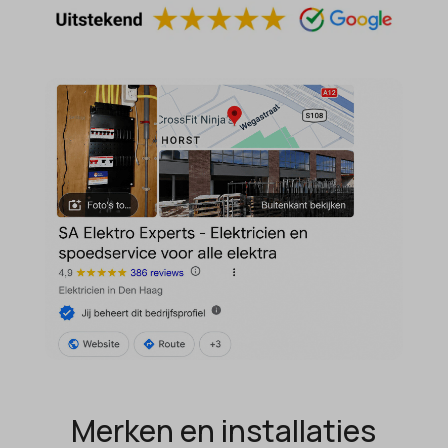
MicrosoftApplicationsTelemetryFirstLaunchTime
OptanonAlertBoxClosed
perf_*
popupShow
SameSite
sensorsdata2015jssdkcross
snconsent
ssm_au_c
tarteaucitron
termsfeed_pc1_consent
twCookieConsent
wpc*
Merken en installaties