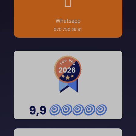

Whatsapp
070 750 36 81