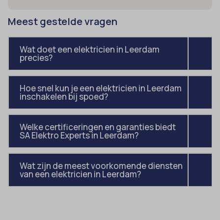
av_lang
et-editor-available-post-*
Meest gestelde vragen
av_tunnel
et-pb-recent-items-colors
blocksy_cookies_consent_accepted
et-pb-recent-items-font_family
Wat doet een elektricien in Leerdam
borlabs-cookie
precies?
gdpr_consent
cato_fw_inet
googtrans
Hoe snel kun je een elektricien in Leerdam
cb-enabled
gt_auto_switch
inschakelen bij spoed?
cc_cookie_accept
intercom-id-*
cli_cookie_consent
Welke certificeringen en garanties biedt
intercom-session-*
SA Elektro Experts in Leerdam?
cookie_permission_granted
mhcookie
cookie-*
OptanonConsent
Wat zijn de meest voorkomende diensten
cookies_accepted
van een elektricien in Leerdam?
sessionId
cookiesEnabled
timezone
domain
wordpress_logged_in_*