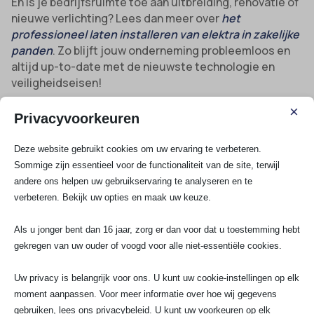
En is je bedrijfsruimte toe aan uitbreiding, renovatie of
nieuwe verlichting? Lees dan meer over
het
professioneel laten installeren van elektra in zakelijke
panden
. Zo blijft jouw onderneming probleemloos en
altijd up-to-date met de nieuwste technologie en
veiligheidseisen!
×
Privacyvoorkeuren
Bekijk al onze diensten
Deze website gebruikt cookies om uw ervaring te verbeteren.
Sommige zijn essentieel voor de functionaliteit van de site, terwijl
Spoedservice
andere ons helpen uw gebruikservaring te analyseren en te
3 Fasen aansluiting
verbeteren. Bekijk uw opties en maak uw keuze.
Groepenkast
Krachtstroom aansluiten
Als u jonger bent dan 16 jaar, zorg er dan voor dat u toestemming hebt
gekregen van uw ouder of voogd voor alle niet-essentiële cookies.
Elektra renovatie
Uw privacy is belangrijk voor ons. U kunt uw cookie-instellingen op elk
Groep aanleggen
moment aanpassen. Voor meer informatie over hoe wij gegevens
Kookgroep aansluiten
gebruiken, lees ons privacybeleid. U kunt uw voorkeuren op elk