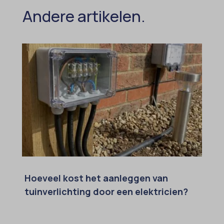
Andere artikelen.
popupShow
SameSite
sensorsdata2015jssdkcross
snconsent
ssm_au_c
tarteaucitron
termsfeed_pc1_consent
twCookieConsent
wpc*
Hoeveel kost het aanleggen van
tuinverlichting door een elektricien?