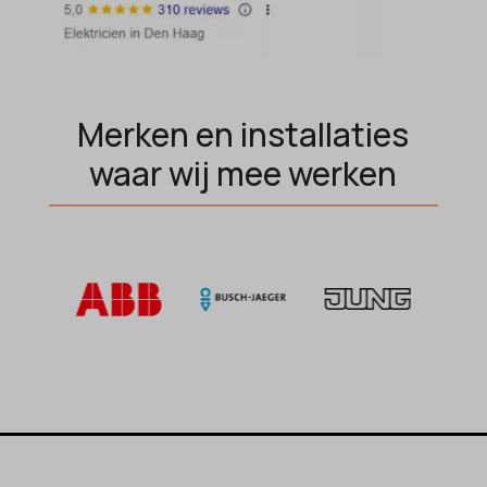
et-saving-post-*
wp-settings-time-*
euCookie
wpl_viewed_cookie
ext_name
ezTOC_hidetoc-0
Merken en installaties
fs-cc
waar wij mee werken
hide-*
i18next
kconsent
klaro
marketing_cookies
MicrosoftApplicationsTelemetryDeviceId
MicrosoftApplicationsTelemetryFirstLaunchTime
OptanonAlertBoxClosed
perf_*