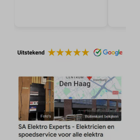
blocksy_cookies_consent_accepted
et-pb-recent-items-colors
borlabs-cookie
et-pb-recent-items-font_family
cato_fw_inet
gdpr_consent
cb-enabled
googtrans
cc_cookie_accept
gt_auto_switch
cli_cookie_consent
intercom-id-*
cookie_permission_granted
intercom-session-*
cookie-*
mhcookie
cookies_accepted
OptanonConsent
domain
timezone
et-editing-post-*
wordpress_logged_in_*
et-recommend-sync-post-*
wordpress_test_cookie
et-saved-post*
wp-settings-*