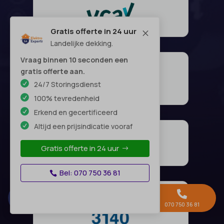
Gratis offerte in 24 uur
M
Landelijke dekking.
Vraag binnen 10 seconden een
gratis offerte aan.
24/7 Storingsdienst
100% tevredenheid
Erkend en gecertificeerd
Altijd een prijsindicatie vooraf
Gratis offerte in 24 uur
Bel: 070 750 36 81



Gratis offerte →
Whatsapp
070 750 36 81