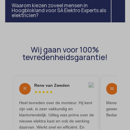
av_lang
Waarom kiezen zoveel mensen in
et-pb-recent-items-colors
Hoogblokland voor SA Elektro Experts als
av_tunnel
elektricien?
et-pb-recent-items-font_family
blocksy_cookies_consent_accepted
gdpr_consent
borlabs-cookie
googtrans
cato_fw_inet
gt_auto_switch
Wij gaan voor 100%
cb-enabled
tevredenheidsgarantie!
intercom-id-*
cc_cookie_accept
intercom-session-*
cli_cookie_consent
mhcookie
cookie_permission_granted
OptanonConsent
Rene van Zweden
Mai
R
M
★
★
★
★
★
★
★
cookie-*
sessionId
cookies_accepted
Heel tevreden over de monteur. Hij kent
Meneer heeft
timezone
zijn vak, is zeer vakkundig en
gewerkt en oo
cookiesEnabled
wordpress_logged_in_*
klantvriendelijk. Uitleg was prima over de
Bedankt
nieuwe elektra kast en ook de werking
domain
wordpress_test_cookie
daarvan. Werkt snel en efficiënt. En