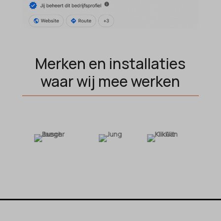
MicrosoftApplicationsTelemetryDeviceId
MicrosoftApplicationsTelemetryFirstLaunchTime
OptanonAlertBoxClosed
perf_*
Merken en installaties
popupShow
waar wij mee werken
SameSite
sensorsdata2015jssdkcross
snconsent
ssm_au_c
tarteaucitron
termsfeed_pc1_consent
twCookieConsent
wpc*