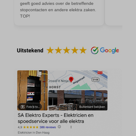
et-editing-post-*
geeft goed advies over de betreffende
wp-settings-*
stopcontacten en andere elektra zaken.
et-recommend-sync-post-*
wp-settings-time-*
TOP!
et-saved-post*
wpl_viewed_cookie
et-saving-post-*
euCookie
ext_name
ezTOC_hidetoc-0
fs-cc
hide-*
i18next
kconsent
klaro
marketing_cookies