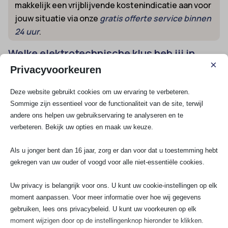
makkelijk een vrijblijvende kostenindicatie aan voor
jouw situatie via onze
gratis offerte service binnen
24 uur
.
Welke elektrotechnische klus heb jij in
Hoogblokland?
×
Privacyvoorkeuren
Of je nu wilt renoveren, uitbreiden, verduurzamen of
een storing direct wilt laten verhelpen: controle van
Deze website gebruikt cookies om uw ervaring te verbeteren.
installatie, vervangen van een meterkast of het
Sommige zijn essentieel voor de functionaliteit van de site, terwijl
aanleggen van extra groepen is bij ons in veilige
andere ons helpen uw gebruikservaring te analyseren en te
handen. Heb je bijvoorbeeld snel een stopcontact
verbeteren. Bekijk uw opties en maak uw keuze.
nodig in je nieuwe keuken of wil je weten wat het
betekent om een inductiekookplaat professioneel te
Als u jonger bent dan 16 jaar, zorg er dan voor dat u toestemming hebt
laten aansluiten? Ontdek direct meer over de
gekregen van uw ouder of voogd voor alle niet-essentiële cookies.
mogelijkheden of vind een
goedkope elektricien bij jou
in de buurt
.
Uw privacy is belangrijk voor ons. U kunt uw cookie-instellingen op elk
moment aanpassen. Voor meer informatie over hoe wij gegevens
Meer weten over onze aanpak, diensten of tarieven?
gebruiken, lees ons privacybeleid. U kunt uw voorkeuren op elk
Bel, WhatsApp of mail gerust voor direct contact met
moment wijzigen door op de instellingenknop hieronder te klikken.
één van onze specialisten. Wij zorgen voor een veilige