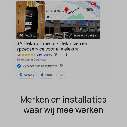
domain
wordpress_test_cookie
et-editing-post-*
wp-settings-*
et-recommend-sync-post-*
wp-settings-time-*
et-saved-post*
wpl_viewed_cookie
et-saving-post-*
euCookie
ext_name
ezTOC_hidetoc-0
fs-cc
hide-*
Merken en installaties
i18next
waar wij mee werken
kconsent
klaro
marketing_cookies