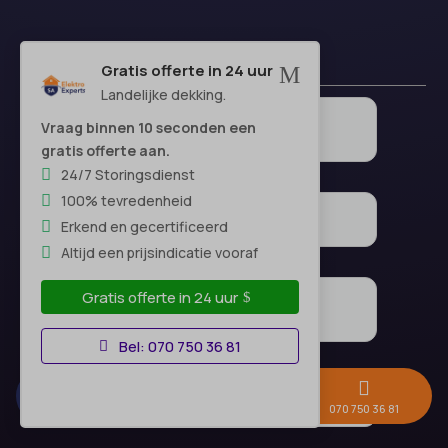
Gratis offerte in 24 uur
M
Landelijke dekking.
Vraag binnen 10 seconden een
gratis offerte aan.
24/7 Storingsdienst
100% tevredenheid
Erkend en gecertificeerd
Altijd een prijsindicatie vooraf
Gratis offerte in 24 uur
Bel: 070 750 36 81



Gratis offerte →
Whatsapp
070 750 36 81