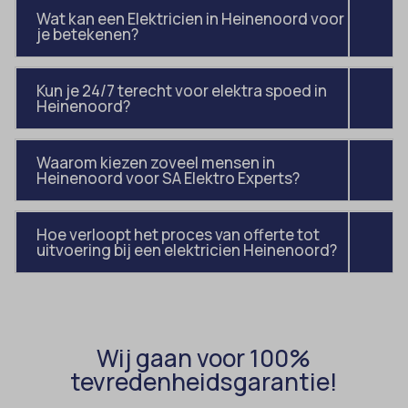
Wat kan een Elektricien in Heinenoord voor
uitgevers om gepersonaliseerde advertenties te tonen. Dit doen ze
cmplz_banner-status
_ga_*
je betekenen?
door bezoekers over verschillende websites te volgen.
cmplz_consent_status
analytics_cookies
Details weergeven
cmplz_consented_services
Kun je 24/7 terecht voor elektra spoed in
cookies-state
Andere diensten
Heinenoord?
_gcl_au
cmplz_functional
Deze categorie omvat alle cookies, domeinen en services die niet
mp_*_mixpanel
in de andere specifieke categorieën vallen of niet duidelijk zijn
_gcl_aw
cmplz_marketing
sajssdk_2015_cross_new_user
gecategoriseerd.
Waarom kiezen zoveel mensen in
Heinenoord voor SA Elektro Experts?
_gcl_gs
cmplz_preferences
uc_user_interaction
Details weergeven
intercom-device-id-*
cmplz_statistics
Hoe verloopt het proces van offerte tot
__guid
CONSENT
uitvoering bij een elektricien Heinenoord?
_dd_s
cookie_notice_accepted
_deCookiesConsent
CookieConsent
_ketch_consent_v1_
cookieconsent_status
Wij gaan voor 100%
_upscope__region
cookielawinfo-checkbox-*
tevredenheidsgarantie!
acris_cookie_acc
cookieyes-consent