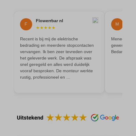
amp_*
et-editor-available-post-*
av_lang
et-pb-recent-items-colors
Flowerrbar nl
Mai
av_tunnel
F
M
et-pb-recent-items-font_family
★
★
★
★
★
★
★
blocksy_cookies_consent_accepted
gdpr_consent
Recent is bij mij de elektrische
Meneer heeft
borlabs-cookie
bedrading en meerdere stopcontacten
gewerkt en oo
googtrans
vervangen. Ik ben zeer tevreden over
Bedankt
cato_fw_inet
gt_auto_switch
het geleverde werk. De afspraak was
snel geregeld en alles werd duidelijk
cb-enabled
intercom-id-*
vooraf besproken. De monteur werkte
cc_cookie_accept
rustig, professioneel en …
intercom-session-*
cli_cookie_consent
mhcookie
cookie_permission_granted
OptanonConsent
cookie-*
sessionId
cookies_accepted
timezone
cookiesEnabled
wordpress_logged_in_*