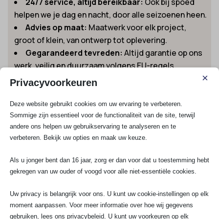
24/7 service, altijd bereikbaar:
Ook bij spoed
helpen we je dag en nacht, door alle seizoenen heen.
Advies op maat:
Maatwerk voor elk project,
groot of klein, van ontwerp tot oplevering.
Gegarandeerd tevreden:
Altijd garantie op ons
werk, veilig en duurzaam volgens EU-regels.
×
Lid van Techniek Nederland en InstallQ:
Zeker
Privacyvoorkeuren
van kwaliteit en actuele kennis van
installatietechniek.
Deze website gebruikt cookies om uw ervaring te verbeteren.
Sommige zijn essentieel voor de functionaliteit van de site, terwijl
Direct een helder advies en prijsopgave ontvangen?
andere ons helpen uw gebruikservaring te analyseren en te
Ontvang snel een vrijblijvende offerte op maat
en
verbeteren. Bekijk uw opties en maak uw keuze.
ontdek wat wij voor je kunnen betekenen als
elektricien in Heinenoord! Voor vragen kun je ook bellen
Als u jonger bent dan 16 jaar, zorg er dan voor dat u toestemming hebt
of WhatsAppen naar 070-7503681 of mailen naar
gekregen van uw ouder of voogd voor alle niet-essentiële cookies.
info@saelektroexperts.nl.
Uw privacy is belangrijk voor ons. U kunt uw cookie-instellingen op elk
Bekijk al onze diensten
moment aanpassen. Voor meer informatie over hoe wij gegevens
gebruiken, lees ons privacybeleid. U kunt uw voorkeuren op elk