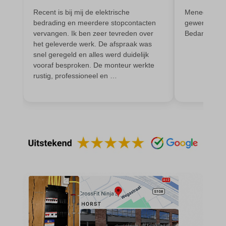
domain
wordpress_test_cookie
Recent is bij mij de elektrische
Meneer heeft
et-editing-post-*
bedrading en meerdere stopcontacten
gewerkt en oo
wp-settings-*
vervangen. Ik ben zeer tevreden over
Bedankt
et-recommend-sync-post-*
wp-settings-time-*
het geleverde werk. De afspraak was
et-saved-post*
snel geregeld en alles werd duidelijk
wpl_viewed_cookie
vooraf besproken. De monteur werkte
et-saving-post-*
rustig, professioneel en …
euCookie
ext_name
ezTOC_hidetoc-0
fs-cc
hide-*
i18next
kconsent
klaro
marketing_cookies