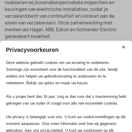
realiseren wij bovendien periodieke inspecties en
keuringen van elektrische installaties, zodat je
verzekerd bent van continuïteit en voldoet aan de
eisen van verzekeraars. Onze samenwerking met
merken als Hager, ABB, Eaton en Schneider Electric
garandeert kwaliteit.
×
Privacyvoorkeuren
Veiligheid volgens NEN:
Elke elektrische
installatie wordt opgeleverd met het juiste
Deze website gebruikt cookies om uw ervaring te verbeteren.
keuringsrapport, zodat je probleemloos verzekerd
Sommige zijn essentieel voor de functionaliteit van de site, terwijl
andere ons helpen uw gebruikservaring te analyseren en te
blijft.
verbeteren. Bekijk uw opties en maak uw keuze.
Duurzame energieoplossingen:
Van meterkast
aanpassingen voor warmtepomp of zonnepanelen
Als u jonger bent dan 16 jaar, zorg er dan voor dat u toestemming hebt
tot het uitbreiden voor een inductiekookplaat, wij
gekregen van uw ouder of voogd voor alle niet-essentiële cookies.
denken altijd met je mee richting de toekomst.
Storingsdienst 24/7:
Mocht er toch
Uw privacy is belangrijk voor ons. U kunt uw cookie-instellingen op elk
onverwachts iets misgaan, staat onze spoedservice
moment aanpassen. Voor meer informatie over hoe wij gegevens
altijd klaar. Direct contact opnemen? Bel 070-
gebruiken, lees ons privacybeleid. U kunt uw voorkeuren op elk