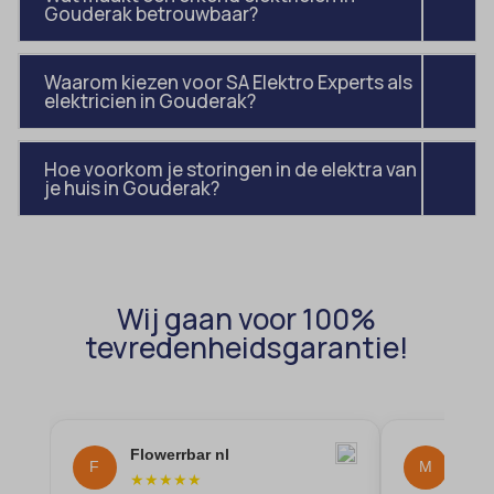
Gouderak betrouwbaar?
amp_*
et-editor-available-post-*
av_lang
et-pb-recent-items-colors
Waarom kiezen voor SA Elektro Experts als
av_tunnel
et-pb-recent-items-font_family
elektricien in Gouderak?
blocksy_cookies_consent_accepted
gdpr_consent
borlabs-cookie
Hoe voorkom je storingen in de elektra van
googtrans
je huis in Gouderak?
cato_fw_inet
gt_auto_switch
cb-enabled
intercom-id-*
cc_cookie_accept
intercom-session-*
Wij gaan voor 100%
cli_cookie_consent
mhcookie
tevredenheidsgarantie!
cookie_permission_granted
OptanonConsent
cookie-*
sessionId
cookies_accepted
timezone
Flowerrbar nl
Mai
cookiesEnabled
F
M
wordpress_logged_in_*
★
★
★
★
★
★
★