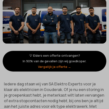
💡 Elders een offerte ontvangen?
In 90% van de gevallen zijn wij goedkoper.
Vergelijk je offerte →
Iedere dag staan wij van SA Elektro Experts voor je
klaar als elektricien in Gouderak. Of je nu een storing in
je groepenkast hebt, je meterkast wilt laten vervangen
of extra stopcontacten nodig hebt, bij ons ben je altijd
aan het juiste adres voor elk type elektrawerk. Met