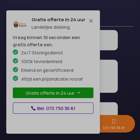
Gratis offerte in 24 uur
M
Landelijke dekking.
Vraag binnen 10 seconden een
gratis offerte aan.
24/7 Storingsdienst
100% tevredenheid
Erkend en gecertificeerd
Altijd een prijsindicatie vooraf
Gratis offerte in 24 uur
Bel: 070 750 36 81



Gratis offerte →
Whatsapp
070 750 36 81