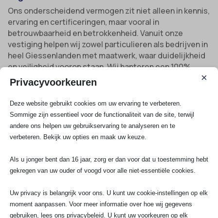
Ons onderscheidend vermogen zit niet alleen in kennis,
ervaring en certificeringen, maar vooral in
betrouwbaarheid en betrokkenheid. Vanuit onze
vestiging helpen wij zowel particulieren als bedrijven in
heel Giessenlanden met maatwerk, waar duidelijkheid
en veiligheid voorop staan. Wij hanteren een 100%
×
tevredenheidsgarantie, bieden 24/7 service bij spoed,
Privacyvoorkeuren
en leveren altijd kwaliteit waar je op kunt vertrouwen.
Deze website gebruikt cookies om uw ervaring te verbeteren.
Sommige zijn essentieel voor de functionaliteit van de site, terwijl
Gecertificeerd elektriciensteam
: Altijd op de
andere ons helpen uw gebruikservaring te analyseren en te
hoogte van de nieuwste elektrische normen en
verbeteren. Bekijk uw opties en maak uw keuze.
technieken.
Spoed en planning
: Binnen 24 uur ter plekke bij
Als u jonger bent dan 16 jaar, zorg er dan voor dat u toestemming hebt
stroomstoring. Flexibele planning bij grote
gekregen van uw ouder of voogd voor alle niet-essentiële cookies.
projecten.
Uw privacy is belangrijk voor ons. U kunt uw cookie-instellingen op elk
Duidelijke prijsopgave vooraf
: Geen
moment aanpassen. Voor meer informatie over hoe wij gegevens
verrassingen achteraf, en altijd helder over
gebruiken, lees ons privacybeleid. U kunt uw voorkeuren op elk