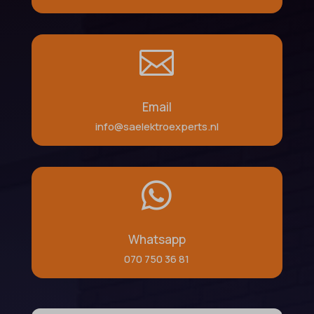

Email
info@saelektroexperts.nl

Whatsapp
070 750 36 81