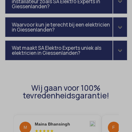
installateur zoals SA Elektro Experts in
amp_*
et-editor-available-post-*
Giessenlanden?
av_lang
et-pb-recent-items-colors
av_tunnel
Waarvoor kun je terecht bij een elektricien
et-pb-recent-items-font_family
in Giessenlanden?
blocksy_cookies_consent_accepted
gdpr_consent
borlabs-cookie
googtrans
Wat maakt SA Elektro Experts uniek als
elektricien in Giessenlanden?
cato_fw_inet
gt_auto_switch
cb-enabled
intercom-id-*
cc_cookie_accept
intercom-session-*
cli_cookie_consent
Wij gaan voor 100%
mhcookie
tevredenheidsgarantie!
cookie_permission_granted
OptanonConsent
cookie-*
sessionId
cookies_accepted
timezone
cookiesEnabled
Maina Bhansingh
Flow
wordpress_logged_in_*
M
F
★
★
★
★
★
★
★