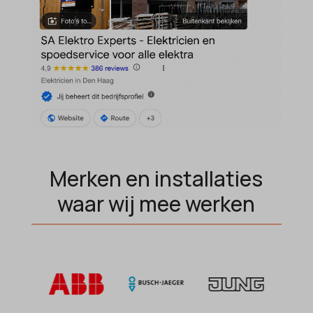
MicrosoftApplicationsTelemetryDeviceId
MicrosoftApplicationsTelemetryFirstLaunchTime
OptanonAlertBoxClosed
perf_*
popupShow
SameSite
sensorsdata2015jssdkcross
Merken en installaties
snconsent
waar wij mee werken
ssm_au_c
tarteaucitron
termsfeed_pc1_consent
twCookieConsent
wpc*