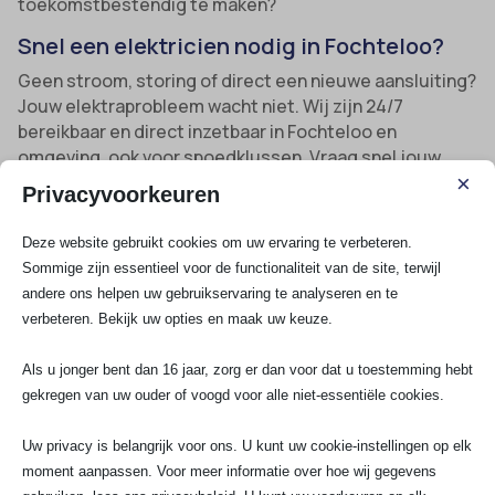
toekomstbestendig te maken?
Snel een elektricien nodig in Fochteloo?
Geen stroom, storing of direct een nieuwe aansluiting?
Jouw elektraprobleem wacht niet. Wij zijn 24/7
bereikbaar en direct inzetbaar in Fochteloo en
omgeving, ook voor spoedklussen. Vraag snel jouw
×
gratis prijsindicatie voor elektrotechnische service in
Privacyvoorkeuren
Fochteloo
aan.
Deze website gebruikt cookies om uw ervaring te verbeteren.
Specifiek voor snelle hulp bij acute storingen of risico
Sommige zijn essentieel voor de functionaliteit van de site, terwijl
op gevaar kun je nu meteen contact opnemen voor
andere ons helpen uw gebruikservaring te analyseren en te
onze
elektricien spoedservice in Fochteloo
.
verbeteren. Bekijk uw opties en maak uw keuze.
Contact en extra informatie
Als u jonger bent dan 16 jaar, zorg er dan voor dat u toestemming hebt
Bij vragen of spoedgevallen mag je ons altijd bellen of
gekregen van uw ouder of voogd voor alle niet-essentiële cookies.
een WhatsApp sturen via 070-7503681, of mail naar
info@saelektroexperts.nl. Vele tevreden klanten
Uw privacy is belangrijk voor ons. U kunt uw cookie-instellingen op elk
gingen je al voor met een beoordeling van 5 uit 5
moment aanpassen. Voor meer informatie over hoe wij gegevens
sterren.