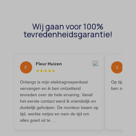
blocksy_cookies_consent_accepted
et-pb-recent-items-colors
borlabs-cookie
et-pb-recent-items-font_family
Wij gaan voor 100%
cato_fw_inet
gdpr_consent
tevredenheidsgarantie!
cb-enabled
googtrans
cc_cookie_accept
gt_auto_switch
cli_cookie_consent
intercom-id-*
Fleur Huizen
S Ka
F
S
cookie_permission_granted
intercom-session-*
★
★
★
★
★
★
★
cookie-*
mhcookie
Onlangs is mijn elektragroepenkast
Op tijd geko
cookies_accepted
vervangen en ik ben ontzettend
ben zeer tev
OptanonConsent
tevreden over de hele ervaring. Vanaf
domain
timezone
het eerste contact werd ik vriendelijk en
duidelijk geholpen. De monteur kwam op
et-editing-post-*
wordpress_logged_in_*
tijd, werkte netjes en nam de tijd om
et-recommend-sync-post-*
alles goed uit te …
wordpress_test_cookie
et-saved-post*
wp-settings-*