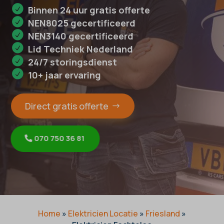
Binnen 24 uur gratis offerte
NEN8025 gecertificeerd
NEN3140 gecertificeerd
Lid Techniek Nederland
24/7 storingsdienst
10+ jaar ervaring
Direct gratis offerte
070 750 36 81
Home
»
Elektricien Locatie
»
Friesland
»