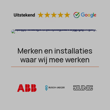
et-saving-post-*
wp-settings-time-*
euCookie
wpl_viewed_cookie
ext_name
ezTOC_hidetoc-0
fs-cc
hide-*
Merken en installaties
i18next
waar wij mee werken
kconsent
klaro
marketing_cookies
MicrosoftApplicationsTelemetryDeviceId
MicrosoftApplicationsTelemetryFirstLaunchTime
OptanonAlertBoxClosed