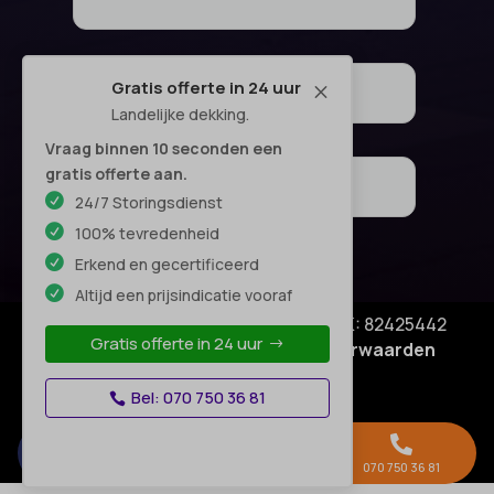
Gratis offerte in 24 uur
M
Landelijke dekking.
Vraag binnen 10 seconden een
gratis offerte aan.
24/7 Storingsdienst
100% tevredenheid
Erkend en gecertificeerd
Altijd een prijsindicatie vooraf
© Copyright SA Elektro Experts - KVK: 82425442
Gratis offerte in 24 uur
Privacyverklaring
|
Algemene voorwaarden
Disclaimer
–
Bel: 070 750 36 81



Gratis offerte →
Whatsapp
070 750 36 81