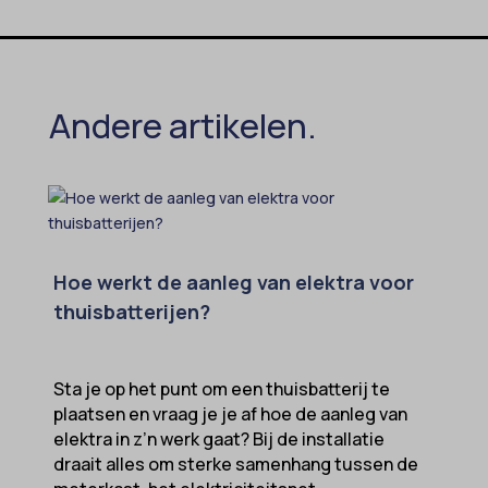
perf_*
popupShow
SameSite
Andere artikelen.
sensorsdata2015jssdkcross
snconsent
ssm_au_c
tarteaucitron
termsfeed_pc1_consent
Hoe werkt de aanleg van elektra voor
twCookieConsent
thuisbatterijen?
wpc*
Sta je op het punt om een thuisbatterij te
plaatsen en vraag je je af hoe de aanleg van
elektra in z’n werk gaat? Bij de installatie
draait alles om sterke samenhang tussen de