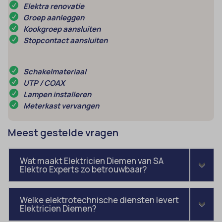
Elektra renovatie
uitgevers om gepersonaliseerde advertenties te tonen. Dit doen ze
cmplz_banner-status
_ga_*
Groep aanleggen
door bezoekers over verschillende websites te volgen.
Kookgroep aansluiten
cmplz_consent_status
analytics_cookies
Details weergeven
Stopcontact aansluiten
cmplz_consented_services
cookies-state
Andere diensten
_gcl_au
cmplz_functional
Deze categorie omvat alle cookies, domeinen en services die niet
mp_*_mixpanel
Schakelmateriaal
in de andere specifieke categorieën vallen of niet duidelijk zijn
_gcl_aw
cmplz_marketing
sajssdk_2015_cross_new_user
UTP / COAX
gecategoriseerd.
Lampen installeren
_gcl_gs
cmplz_preferences
uc_user_interaction
Details weergeven
Meterkast vervangen
intercom-device-id-*
cmplz_statistics
__guid
CONSENT
Meest gestelde vragen
_dd_s
cookie_notice_accepted
Wat maakt Elektricien Diemen van SA
_deCookiesConsent
CookieConsent
Elektro Experts zo betrouwbaar?
_ketch_consent_v1_
cookieconsent_status
_upscope__region
cookielawinfo-checkbox-*
Welke elektrotechnische diensten levert
Elektricien Diemen?
acris_cookie_acc
cookieyes-consent