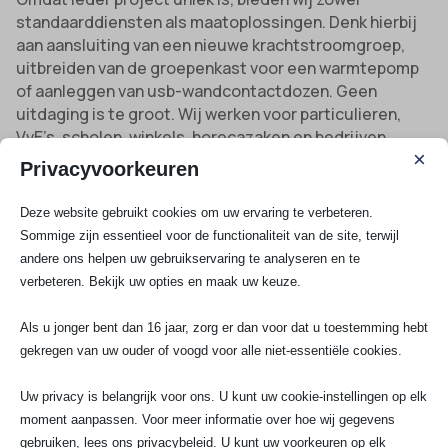
standaarddiensten als maatoplossingen. Denk hierbij
aan aansluiting van een nieuwe krachtstroomgroep,
uitbreiden van de groepenkast voor een warmtepomp
of aanleggen van usb-wandcontactdozen. Geen
uitdaging is te groot. Wij werken voor particulieren,
VvE’s, scholen, winkels, horecazaken en bedrijven.
×
Privacyvoorkeuren
Stopcontacten aansluiten en uitbreiden
: Of
Deze website gebruikt cookies om uw ervaring te verbeteren.
het nu gaat om een stopcontact in de keuken, tuin
Sommige zijn essentieel voor de functionaliteit van de site, terwijl
of garage, wij regelen alles snel en vakkundig.
andere ons helpen uw gebruikservaring te analyseren en te
Groepenkast keuren en uitbreiden
: Met name
verbeteren. Bekijk uw opties en maak uw keuze.
bij installatie van zonnepanelen, laadpalen of
warmtepompen essentieel voor veiligheid en
Als u jonger bent dan 16 jaar, zorg er dan voor dat u toestemming hebt
gekregen van uw ouder of voogd voor alle niet-essentiële cookies.
rendement.
Krachtstroom aanleggen
: Voor zware
Uw privacy is belangrijk voor ons. U kunt uw cookie-instellingen op elk
apparatuur, horeca of werkplaats, altijd met de
moment aanpassen. Voor meer informatie over hoe wij gegevens
juiste beveiliging.
gebruiken, lees ons privacybeleid. U kunt uw voorkeuren op elk