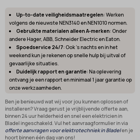
uitgevers om gepersonaliseerde advertenties te tonen. Dit doen ze
cmplz_banner-status
_ga_*
door bezoekers over verschillende websites te volgen.
Up-to-date veiligheidsmaatregelen
: Werken
cmplz_consent_status
analytics_cookies
volgens de nieuwste NEN3140 en NEN1010 normen.
Details weergeven
cmplz_consented_services
Gebruikte materialen alleen A-merken
: Onder
cookies-state
Andere diensten
andere Hager, ABB, Schneider Electric en Eaton.
_gcl_au
cmplz_functional
Deze categorie omvat alle cookies, domeinen en services die niet
mp_*_mixpanel
Spoedservice 24/7
: Ook ’s nachts en in het
in de andere specifieke categorieën vallen of niet duidelijk zijn
_gcl_aw
cmplz_marketing
sajssdk_2015_cross_new_user
gecategoriseerd.
weekend kun je rekenen op snelle hulp bij uitval of
_gcl_gs
cmplz_preferences
uc_user_interaction
gevaarlijke situaties.
Details weergeven
Duidelijk rapport en garantie
: Na oplevering
intercom-device-id-*
cmplz_statistics
ontvang je een rapport en minimaal 1 jaar garantie op
_dd_s
CONSENT
onze werkzaamheden.
_deCookiesConsent
cookie_notice_accepted
Ben je benieuwd wat wij voor jou kunnen oplossen of
_ketch_consent_v1_
CookieConsent
installeren? Vraag gerust je vrijblijvende offerte aan,
_upscope__region
cookieconsent_status
binnen 24 uur helderheid en snel een elektricien in
acris_cookie_acc
Bladel ingeschakeld. Vul het aanvraagformulier in via
cookielawinfo-checkbox-*
offerte aanvragen voor elektrotechniek in Bladel
en je
amp_*
cookieyes-consent
hoort binnen één dag van ons!