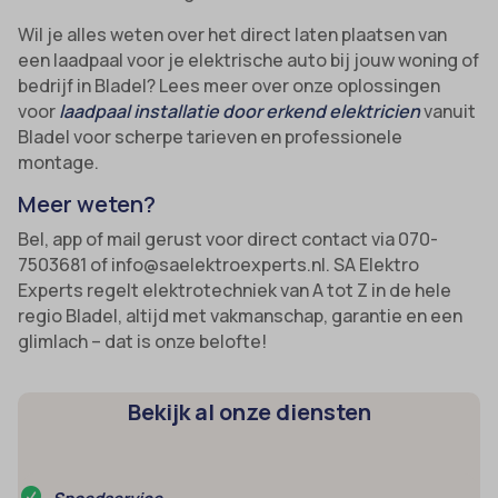
av_lang
et-editor-available-post-*
Wil je alles weten over het direct laten plaatsen van
av_tunnel
een laadpaal voor je elektrische auto bij jouw woning of
et-pb-recent-items-colors
bedrijf in Bladel? Lees meer over onze oplossingen
blocksy_cookies_consent_accepted
et-pb-recent-items-font_family
voor
laadpaal installatie door erkend elektricien
vanuit
borlabs-cookie
gdpr_consent
Bladel voor scherpe tarieven en professionele
montage.
cato_fw_inet
googtrans
Meer weten?
cb-enabled
gt_auto_switch
Bel, app of mail gerust voor direct contact via 070-
cc_cookie_accept
intercom-id-*
7503681 of info@saelektroexperts.nl. SA Elektro
cli_cookie_consent
intercom-session-*
Experts regelt elektrotechniek van A tot Z in de hele
regio Bladel, altijd met vakmanschap, garantie en een
cookie_permission_granted
mhcookie
glimlach – dat is onze belofte!
cookie-*
OptanonConsent
cookies_accepted
sessionId
Bekijk al onze diensten
cookiesEnabled
timezone
domain
wordpress_logged_in_*