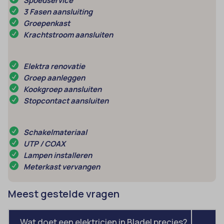
Spoedservice
et-editing-post-*
wordpress_test_cookie
3 Fasen aansluiting
et-recommend-sync-post-*
Groepenkast
wp-settings-*
Krachtstroom aansluiten
et-saved-post*
wp-settings-time-*
et-saving-post-*
wpl_viewed_cookie
Elektra renovatie
euCookie
Groep aanleggen
ext_name
Kookgroep aansluiten
Stopcontact aansluiten
ezTOC_hidetoc-0
fs-cc
Schakelmateriaal
hide-*
UTP / COAX
Lampen installeren
i18next
Meterkast vervangen
kconsent
klaro
Meest gestelde vragen
marketing_cookies
Wat doet een elektricien in Bladel precies?
MicrosoftApplicationsTelemetryDeviceId