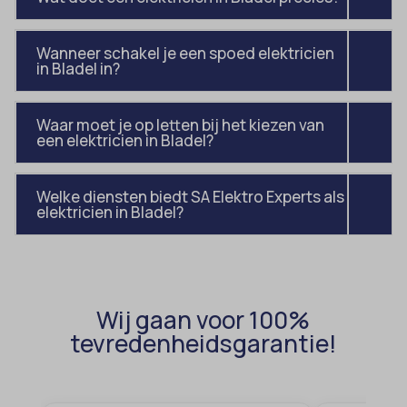
MicrosoftApplicationsTelemetryFirstLaunchTime
Wanneer schakel je een spoed elektricien
OptanonAlertBoxClosed
in Bladel in?
perf_*
Waar moet je op letten bij het kiezen van
popupShow
een elektricien in Bladel?
SameSite
sensorsdata2015jssdkcross
Welke diensten biedt SA Elektro Experts als
elektricien in Bladel?
snconsent
ssm_au_c
tarteaucitron
termsfeed_pc1_consent
Wij gaan voor 100%
tevredenheidsgarantie!
twCookieConsent
wpc*