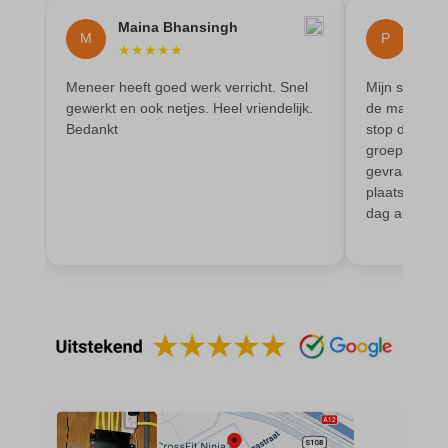
Maina Bhansingh
Phil
M
P
★
★
★
★
★
★
★
Meneer heeft goed werk verricht. Snel
Mijn stoppe
gewerkt en ook netjes. Heel vriendelijk.
de magnetron
Bedankt
stop door. Ik
groepen. Dus
gevraagd of 
plaatsen. Ge
dag al. De 