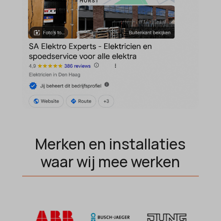
MicrosoftApplicationsTelemetryDeviceId
MicrosoftApplicationsTelemetryFirstLaunchTime
OptanonAlertBoxClosed
perf_*
popupShow
SameSite
sensorsdata2015jssdkcross
snconsent
Merken en installaties
ssm_au_c
waar wij mee werken
tarteaucitron
termsfeed_pc1_consent
twCookieConsent
wpc*