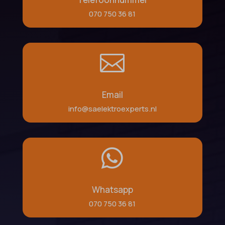
070 750 36 81

Email
info@saelektroexperts.nl

Whatsapp
070 750 36 81