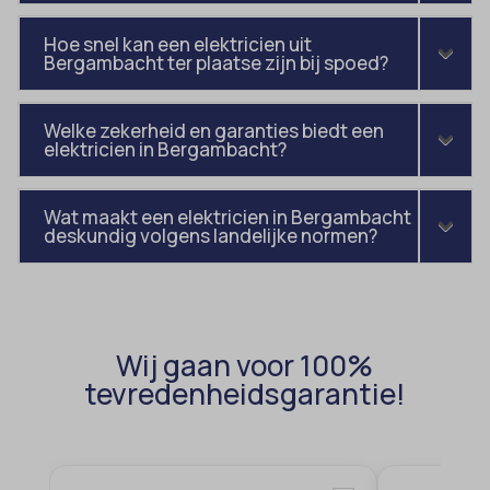
amp_*
et-editor-available-post-*
Hoe snel kan een elektricien uit
av_lang
et-pb-recent-items-colors
Bergambacht ter plaatse zijn bij spoed?
av_tunnel
et-pb-recent-items-font_family
blocksy_cookies_consent_accepted
Welke zekerheid en garanties biedt een
gdpr_consent
elektricien in Bergambacht?
borlabs-cookie
googtrans
cato_fw_inet
gt_auto_switch
Wat maakt een elektricien in Bergambacht
deskundig volgens landelijke normen?
cb-enabled
intercom-id-*
cc_cookie_accept
intercom-session-*
cli_cookie_consent
mhcookie
cookie_permission_granted
OptanonConsent
Wij gaan voor 100%
tevredenheidsgarantie!
cookie-*
sessionId
cookies_accepted
timezone
cookiesEnabled
wordpress_logged_in_*