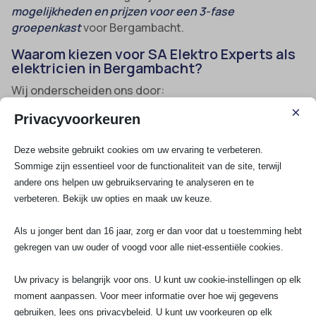
mogelijkheden en prijzen voor een 3-fase
groepenkast
voor Bergambacht.
Waarom kiezen voor SA Elektro Experts als
elektricien in Bergambacht?
Wij onderscheiden ons door:
×
Privacyvoorkeuren
24/7 spoedhulp
: Altijd direct contact bij
stroomuitval.
Deze website gebruikt cookies om uw ervaring te verbeteren.
Sommige zijn essentieel voor de functionaliteit van de site, terwijl
Ervaring en specialistische kennis
: Bovenop de
andere ons helpen uw gebruikservaring te analyseren en te
nieuwste ontwikkelingen en altijd up-to-date met
verbeteren. Bekijk uw opties en maak uw keuze.
regelgeving in Bergambacht en regio
Krimpenerwaard.
Als u jonger bent dan 16 jaar, zorg er dan voor dat u toestemming hebt
Hoge waardering
: 5 van de 5 sterren op Google
gekregen van uw ouder of voogd voor alle niet-essentiële cookies.
Reviews, 100% klanttevredenheid.
Duidelijkheid vooraf
: Altijd een gratis advies en
Uw privacy is belangrijk voor ons. U kunt uw cookie-instellingen op elk
moment aanpassen. Voor meer informatie over hoe wij gegevens
offerte binnen 24 uur.
gebruiken, lees ons privacybeleid. U kunt uw voorkeuren op elk