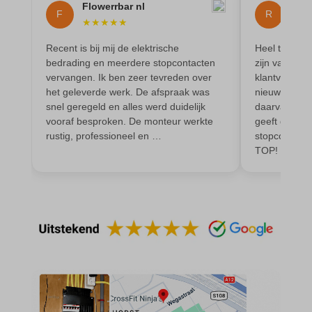
domain
Flowerrbar nl
Ren
wordpress_test_cookie
F
R
★
★
★
★
★
★
★
et-editing-post-*
wp-settings-*
Recent is bij mij de elektrische
Heel tevrede
et-recommend-sync-post-*
wp-settings-time-*
bedrading en meerdere stopcontacten
zijn vak, is 
et-saved-post*
vervangen. Ik ben zeer tevreden over
klantvriendel
wpl_viewed_cookie
het geleverde werk. De afspraak was
nieuwe elekt
et-saving-post-*
snel geregeld en alles werd duidelijk
daarvan. Werk
vooraf besproken. De monteur werkte
geeft goed a
euCookie
rustig, professioneel en …
stopcontacte
ext_name
TOP!
ezTOC_hidetoc-0
fs-cc
hide-*
i18next
kconsent
klaro
marketing_cookies