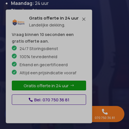
Maandag:
24 uur
Dinsdag:
24 uur
Woensdag:
24 uur
Gratis offerte in 24 uur
M
Landelijke dekking.
Donderdag:
24 uur
Vrijdag:
24 uur
Vraag binnen 10 seconden een
Zaterdag:
24 uur
gratis offerte aan.
Zondag:
24 uur
24/7 Storingsdienst
100% tevredenheid
Erkend en gecertificeerd
Altijd een prijsindicatie vooraf
Hoofdkantoor
Gratis offerte in 24 uur
Bel: 070 750 36 81



Gratis offerte →
Whatsapp
070 750 36 81