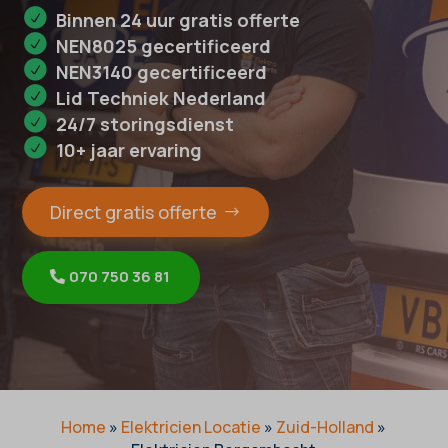
Binnen 24 uur gratis offerte
NEN8025 gecertificeerd
NEN3140 gecertificeerd
Lid Techniek Nederland
24/7 storingsdienst
10+ jaar ervaring
Direct gratis offerte
070 750 36 81
Home
»
Elektricien Locatie
»
Zuid-Holland
»