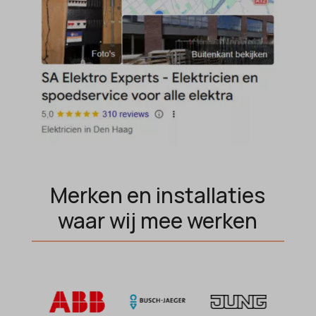
et-saving-post-*
wp-settings-time-*
euCookie
wpl_viewed_cookie
ext_name
ezTOC_hidetoc-0
fs-cc
hide-*
i18next
kconsent
Merken en installaties
klaro
waar wij mee werken
marketing_cookies
MicrosoftApplicationsTelemetryDeviceId
MicrosoftApplicationsTelemetryFirstLaunchTime
OptanonAlertBoxClosed
perf_*