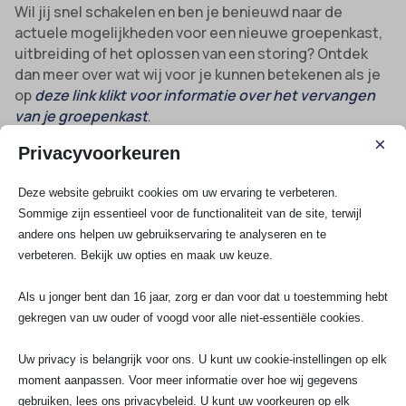
Wil jij snel schakelen en ben je benieuwd naar de
actuele mogelijkheden voor een nieuwe groepenkast,
uitbreiding of het oplossen van een storing? Ontdek
dan meer over wat wij voor je kunnen betekenen als je
op
deze link klikt voor informatie over het vervangen
van je groepenkast
.
×
Laat elektrotechniek in Bantega aan vakmensen over.
Privacyvoorkeuren
Voor vragen, spoed, advies op maat of een offerte: bel,
app of mail ons gerust. SA Elektro Experts is jouw
Deze website gebruikt cookies om uw ervaring te verbeteren.
betrouwbare elektricien voor zekerheid, innovatie en
Sommige zijn essentieel voor de functionaliteit van de site, terwijl
écht vakwerk in de regio Bantega!
andere ons helpen uw gebruikservaring te analyseren en te
verbeteren. Bekijk uw opties en maak uw keuze.
Bekijk al onze diensten
Als u jonger bent dan 16 jaar, zorg er dan voor dat u toestemming hebt
gekregen van uw ouder of voogd voor alle niet-essentiële cookies.
Spoedservice
Uw privacy is belangrijk voor ons. U kunt uw cookie-instellingen op elk
3 Fasen aansluiting
moment aanpassen. Voor meer informatie over hoe wij gegevens
Groepenkast
gebruiken, lees ons privacybeleid. U kunt uw voorkeuren op elk