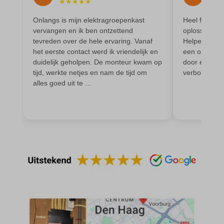
★
★
★
★
★
★
★
blocksy_cookies_consent_accepted
et-pb-recent-items-colors
Onlangs is mijn elektragroepenkast
Heel fijn con
borlabs-cookie
et-pb-recent-items-font_family
vervangen en ik ben ontzettend
oplossingsge
cato_fw_inet
tevreden over de hele ervaring. Vanaf
Helpen ook 
gdpr_consent
het eerste contact werd ik vriendelijk en
een oplossing
cb-enabled
googtrans
duidelijk geholpen. De monteur kwam op
door een ande
tijd, werkte netjes en nam de tijd om
verbouwing c
cc_cookie_accept
gt_auto_switch
alles goed uit te …
cli_cookie_consent
intercom-id-*
cookie_permission_granted
intercom-session-*
cookie-*
mhcookie
cookies_accepted
OptanonConsent
domain
timezone
et-editing-post-*
wordpress_logged_in_*
et-recommend-sync-post-*
wordpress_test_cookie
et-saved-post*
wp-settings-*