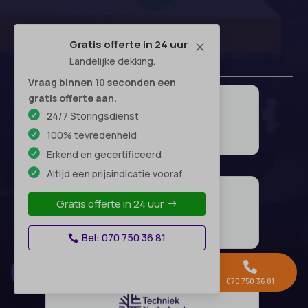
Gratis offerte in 24 uur
M
Landelijke dekking.
Vraag binnen 10 seconden een
gratis offerte aan.
24/7 Storingsdienst
100% tevredenheid
Erkend en gecertificeerd
Altijd een prijsindicatie vooraf
Gratis offerte in 24 uur
Bel: 070 750 36 81



Gratis offerte →
Whatsapp
070 750 36 81