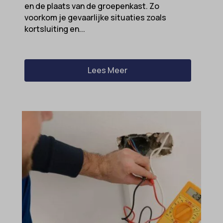
en de plaats van de groepenkast. Zo
voorkom je gevaarlijke situaties zoals
popupShow
kortsluiting en...
SameSite
sensorsdata2015jssdkcross
snconsent
Lees Meer
ssm_au_c
tarteaucitron
termsfeed_pc1_consent
twCookieConsent
wpc*