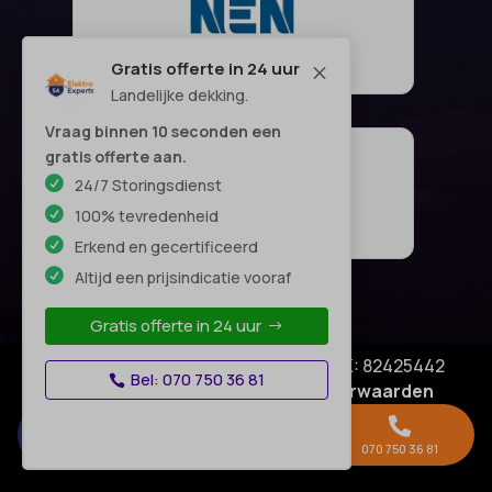
Gratis offerte in 24 uur
M
Landelijke dekking.
Vraag binnen 10 seconden een
gratis offerte aan.
24/7 Storingsdienst
100% tevredenheid
Erkend en gecertificeerd
Altijd een prijsindicatie vooraf
Gratis offerte in 24 uur
© Copyright SA Elektro Experts - KVK: 82425442
Bel: 070 750 36 81
Privacyverklaring
|
Algemene voorwaarden
Disclaimer
–



Gratis offerte →
Whatsapp
070 750 36 81