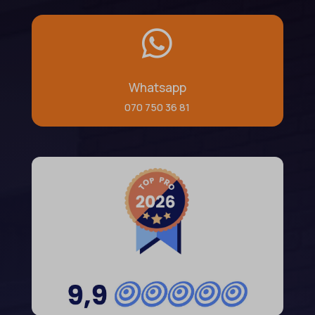

Whatsapp
070 750 36 81