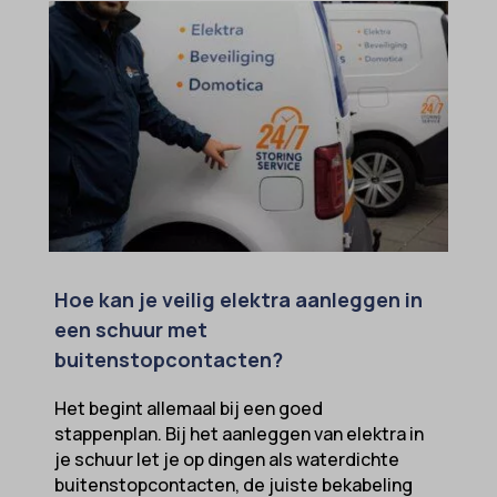
et-saving-post-*
wp-settings-time-*
euCookie
wpl_viewed_cookie
ext_name
ezTOC_hidetoc-0
fs-cc
hide-*
i18next
kconsent
Hoe kan je veilig elektra aanleggen in
klaro
een schuur met
marketing_cookies
buitenstopcontacten?
MicrosoftApplicationsTelemetryDeviceId
Het begint allemaal bij een goed
MicrosoftApplicationsTelemetryFirstLaunchTime
stappenplan. Bij het aanleggen van elektra in
je schuur let je op dingen als waterdichte
OptanonAlertBoxClosed
buitenstopcontacten, de juiste bekabeling
perf_*