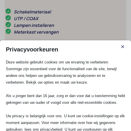
Schakelmateriaal
UTP / COAX
Lampen installeren
Meterkast vervangen
×
Meest gestelde vragen
Privacyvoorkeuren
Deze website gebruikt cookies om uw ervaring te verbeteren.
1. Hoe sluit je krachtstroom veilig aan voor
een sauna of jacuzzi?
Sommige zijn essentieel voor de functionaliteit van de site, terwijl
andere ons helpen uw gebruikservaring te analyseren en te
verbeteren. Bekijk uw opties en maak uw keuze.
2. Waarom heb je krachtstroom nodig voor
je jacuzzi of sauna?
Als u jonger bent dan 16 jaar, zorg er dan voor dat u toestemming hebt
gekregen van uw ouder of voogd voor alle niet-essentiële cookies.
3. Kan SSA Elektro Experts mij helpen met
het aansluiten van krachtstroom?
Uw privacy is belangrijk voor ons. U kunt uw cookie-instellingen op elk
moment aanpassen. Voor meer informatie over hoe wij gegevens
gebruiken, lees ons privacybeleid. U kunt uw voorkeuren op elk