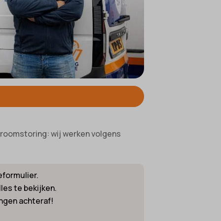
ifieke
troomstoring: wij werken volgens
eformulier.
les te bekijken.
ingen achteraf!