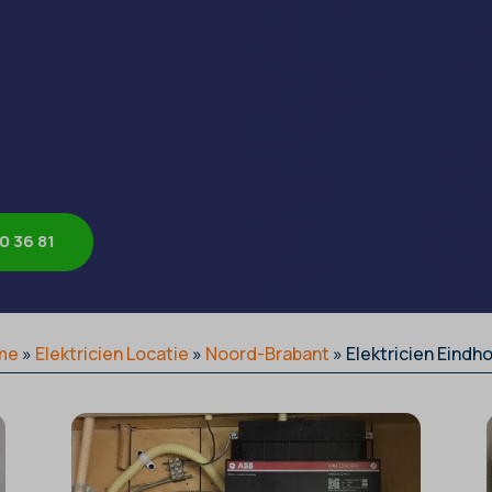
0 36 81
me
»
Elektricien Locatie
»
Noord-Brabant
»
Elektricien Eindh