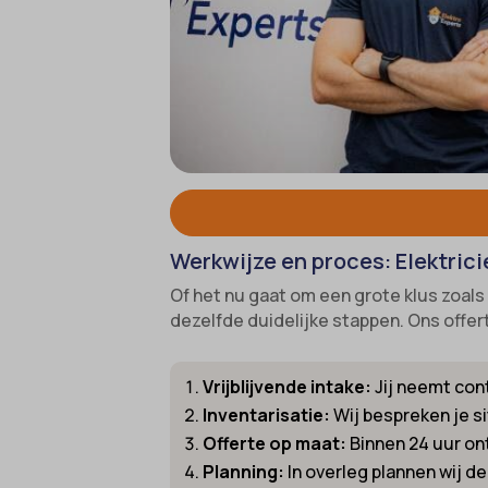
cookies
Ander
_gcl_au
cmplz_f
Deze c
mp_*_m
categor
_gcl_a
cmplz_
sajssd
_gcl_gs
cmplz_p
uc_user
intercom
cmplz_s
__guid
CONSE
_dd_s
cookie_
_deCoo
Werkwijze en proces: Elektrici
Cookie
_ketch
Of het nu gaat om een grote klus zoal
cookiec
_upscop
dezelfde duidelijke stappen. Ons offer
cookiel
acris_c
cookiey
amp_*
Vrijblijvende intake:
Jij neemt cont
et-edito
av_lang
Inventarisatie:
Wij bespreken je s
Offerte op maat:
Binnen 24 uur ont
et-pb-r
av_tunn
Planning:
In overleg plannen wij d
et-pb-r
blocksy