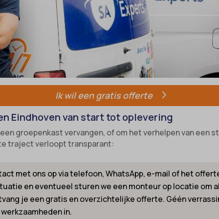
-state
e diensten
unctional
ategorie omvat alle cookies, domeinen en services die niet in de andere spec
ixpanel
ieën vallen of niet duidelijk zijn gecategoriseerd.
w
marketing
k_2015_cross_new_user
Details weergeven
references
_interaction
-device-id-*
tatistics
NT
Ik wil een gratis offerte
notice_accepted
kiesConsent
en Eindhoven van start tot oplevering
Consent
_consent_v1_
s een groepenkast vervangen, of om het verhelpen van een s
onsent_status
e__region
te traject verloopt transparant:
awinfo-checkbox-*
ookie_acc
es-consent
act met ons op via telefoon, WhatsApp, e-mail of het offert
r-available-post-*
ituatie en eventueel sturen we een monteur op locatie om al
vang je een gratis en overzichtelijke offerte. Géén verrass
ecent-items-colors
el
e werkzaamheden in.
ecent-items-font_family
_cookies_consent_accepted