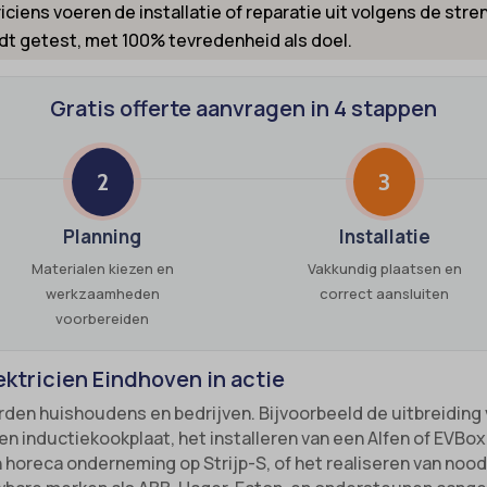
iciens voeren de installatie of reparatie uit volgens de st
nsent
-cookie
dt getest, met 100% tevredenheid als doel.
ns
_inet
Gratis offerte aanvragen in 4 stappen
_switch
led
-id-*
ie_accept
2
3
m-session-*
kie_consent
ie
permission_granted
Planning
Installatie
nConsent
*
Materialen kiezen en
Vakkundig plaatsen en
Id
werkzaamheden
correct aansluiten
_accepted
voorbereiden
ne
Enabled
ss_logged_in_*
ektricien Eindhoven in actie
ss_test_cookie
ng-post-*
rden huishoudens en bedrijven. Bijvoorbeeld de uitbreiding
nductiekookplaat, het installeren van een Alfen of EVBox l
ings-*
mmend-sync-post-*
n horeca onderneming op Strijp-S, of het realiseren van nood
ings-time-*
d-post*