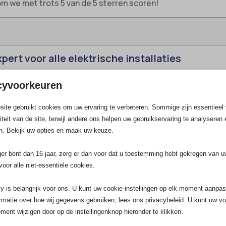
m we met trots 5 van de 5 sterren scoren!
pert voor alle elektrische installaties
Experts jouw partner voor alles rond elektriciteit. Of je nu a
cyvoorkeuren
t aan een gecertificeerd elektricien voor je bedrijfspand:
 bij spoedgevallen en werken volledig volgens de EU normen
ite gebruikt cookies om uw ervaring te verbeteren. Sommige zijn essentieel 
e bij elke klus.
liteit van de site, terwijl andere ons helpen uw gebruikservaring te analyseren 
indhoven?
n. Bekijk uw opties en maak uw keuze.
 lossen niet alleen storingen op. Wij verzorgen het complete
ger bent dan 16 jaar, zorg er dan voor dat u toestemming hebt gekregen van 
kent voor ons veelzijdigheid en expertise. Denk aan groepe
voor alle niet-essentiële cookies.
en voor elektrische auto’s, maar ook kleinere klussen zoals
y is belangrijk voor ons. U kunt uw cookie-instellingen op elk moment aanpa
rmatie over hoe wij gegevens gebruiken, lees ons privacybeleid. U kunt uw v
reiden:
Jouw veilige stroomverdeling is essentieel, of het 
ment wijzigen door op de instellingenknop hieronder te klikken.
ctie.