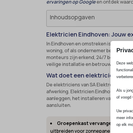
ervaringen op Google
en ontdek waaro
Inhoudsopgaven
Elektricien Eindhoven: Jouw ex
In Eindhoven en omstreken is SA Elektro 
Priva
woning, of als ondernemer behoefte heb
monteurs zijn erkend, 24/7 bereikbaar
Deze webs
veilige installatie en betrouwbare servic
functiona
Wat doet een elektricien in E
verbetere
De elektriciens van SA Elektro Experts
Als u jon
afwerking. Elektricien Eindhoven bete
of voogd 
aanleggen, het installeren van laadpal
aansluiten.
Uw privac
meer info
Groepenkast vervangen en uitb
op elk mo
uitbreiden voor zonnepanelen of indu