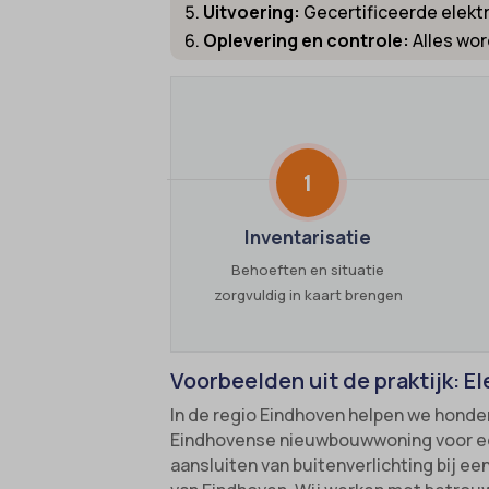
Uitvoering:
Gecertificeerde elektr
gdpr_co
borlabs
Oplevering en controle:
Alles wor
googtra
cato_fw
gt_auto
cb-enab
intercom
cc_cook
1
interco
cli_coo
mhcook
cookie_
Inventarisatie
Optano
cookie-
Behoeften en situatie
session
zorgvuldig in kaart brengen
cookies
timezo
cookies
wordpre
domain
Voorbeelden uit de praktijk: El
wordpre
et-editi
In de regio Eindhoven helpen we honde
Eindhovense nieuwbouwwoning voor een i
wp-sett
et-reco
aansluiten van buitenverlichting bij ee
wp-sett
et-save