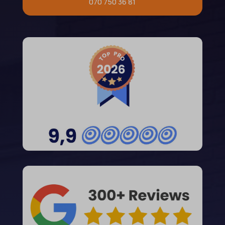
070 750 36 81
et-recommend-sync-post-*
wp-settings-time-*
et-saved-post*
wpl_viewed_cookie
et-saving-post-*
euCookie
ext_name
ezTOC_hidetoc-0
fs-cc
hide-*
i18next
kconsent
klaro
marketing_cookies
MicrosoftApplicationsTelemetryDeviceId