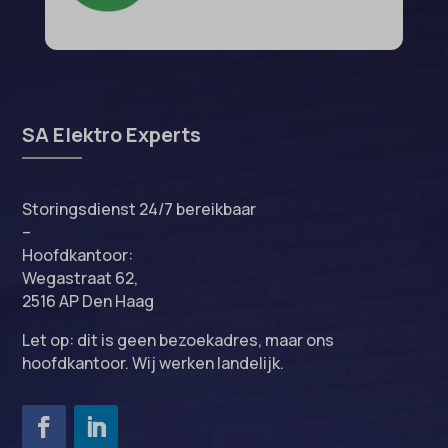
MicrosoftApplicationsTelemetryFirstLaunchTime
OptanonAlertBoxClosed
perf_*
popupShow
SA Elektro Experts
SameSite
sensorsdata2015jssdkcross
Storingsdienst 24/7 bereikbaar
snconsent
–
Hoofdkantoor:
ssm_au_c
Wegastraat 62,
tarteaucitron
2516 AP Den Haag
termsfeed_pc1_consent
Let op: dit is geen bezoekadres, maar ons
twCookieConsent
hoofdkantoor. Wij werken landelijk.
wpc*