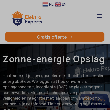
NL
EN
Gratis offerte
Zonne-energie Opslag
Haal meer uit je zonnepanelen met thuisbatterij en slim
energiebeheer. We leggen uit hoe omvormers,
opslagcapaciteit, laaddiepte (DoD) en piekvermogens
samenwerken. Met praktische tips over plaatsing,
veiligheid en integratie met laadpaal of warmtepomp
verlaag je je netafname. Helder, eenvoudig en future-
proof.