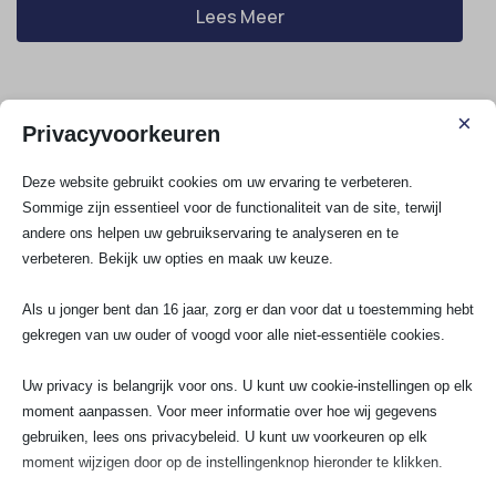
Lees Meer
×
Privacyvoorkeuren
Hoe laat je elektra aanleggen bij de
Deze website gebruikt cookies om uw ervaring te verbeteren.
installatie van zonnepanelen?
Sommige zijn essentieel voor de functionaliteit van de site, terwijl
andere ons helpen uw gebruikservaring te analyseren en te
Wil je weten hoe je elektra aanlegt bij de installatie
verbeteren. Bekijk uw opties en maak uw keuze.
van zonnepanelen? Het begint allemaal met het in
kaart brengen van je meterkast, de groepen en de
Als u jonger bent dan 16 jaar, zorg er dan voor dat u toestemming hebt
aardlekschakelaar. Denk ook aan het aansluiten van
gekregen van uw ouder of voogd voor alle niet-essentiële cookies.
de omvormer, het kiezen van de juiste kabels en een
slimme,...
Uw privacy is belangrijk voor ons. U kunt uw cookie-instellingen op elk
moment aanpassen. Voor meer informatie over hoe wij gegevens
gebruiken, lees ons privacybeleid. U kunt uw voorkeuren op elk
moment wijzigen door op de instellingenknop hieronder te klikken.