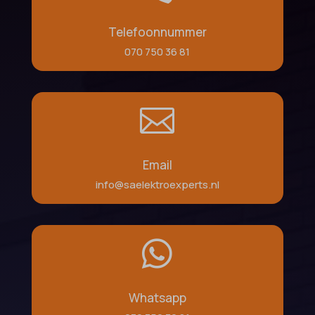
et-pb-recent-items-colors
av_tunnel
et-pb-recent-items-font_family
Telefoonnummer
blocksy_cookies_consent_accepted
070 750 36 81
gdpr_consent
borlabs-cookie
googtrans
cato_fw_inet
gt_auto_switch

cb-enabled
intercom-id-*
cc_cookie_accept
intercom-session-*
Email
cli_cookie_consent
mhcookie
info@saelektroexperts.nl
cookie_permission_granted
OptanonConsent
cookie-*
sessionId
cookies_accepted

timezone
cookiesEnabled
wordpress_logged_in_*
domain
wordpress_test_cookie
Whatsapp
et-editing-post-*
wp-settings-*